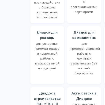
с
взаимодействия
благонадежными
с большим
партнерами
количеством
поставщиков
Диадок для
Диадок для
розницы
самозанятых
для ускорения
для
приемки товара
профессиональной
и корректной
работы с
работы с
крупными
маркированной
заказчиками без
продукцией
лишней
бюрократии
Диадок в
Акты сверки в
строительстве
Диадоке
(КС-2, КС-3)
для сокращения