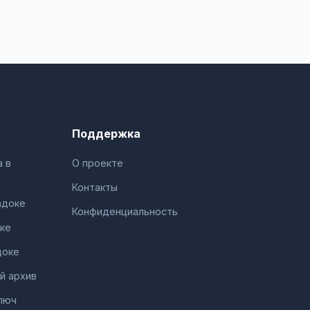
Поддержка
 в
О проекте
Контакты
адоке
Конфиденциальность
ке
доке
й архив
люч