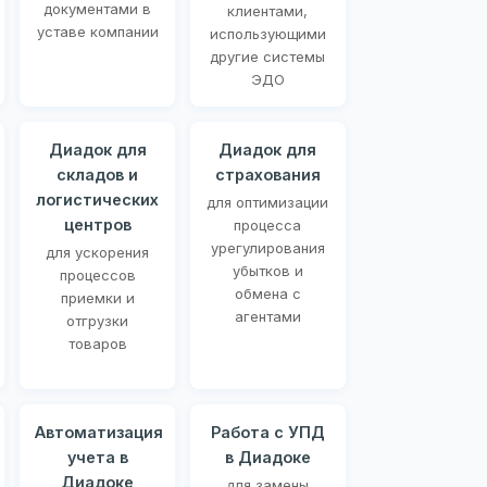
документами в
клиентами,
уставе компании
использующими
другие системы
ЭДО
Диадок для
Диадок для
складов и
страхования
логистических
для оптимизации
центров
процесса
урегулирования
для ускорения
убытков и
процессов
обмена с
приемки и
агентами
отгрузки
товаров
Автоматизация
Работа с УПД
учета в
в Диадоке
Диадоке
для замены