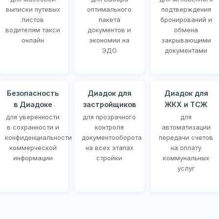
выписки путевых
оптимального
подтверждения
листов
пакета
бронирований и
водителям такси
документов и
обмена
онлайн
экономии на
закрывающими
ЭДО
документами
Безопасность
Диадок для
Диадок для
в Диадоке
застройщиков
ЖКХ и ТСЖ
для уверенности
для прозрачного
для
в сохранности и
контроля
автоматизации
конфиденциальности
документооборота
передачи счетов
коммерческой
на всех этапах
на оплату
информации
стройки
коммунальных
услуг