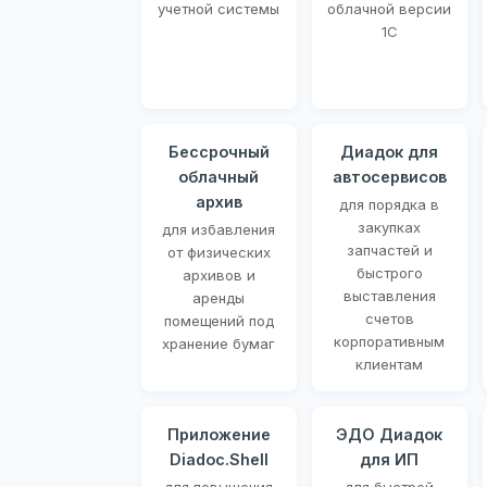
учетной системы
облачной версии
1С
Бессрочный
Диадок для
облачный
автосервисов
архив
для порядка в
закупках
для избавления
запчастей и
от физических
быстрого
архивов и
выставления
аренды
счетов
помещений под
корпоративным
хранение бумаг
клиентам
Приложение
ЭДО Диадок
Diadoc.Shell
для ИП