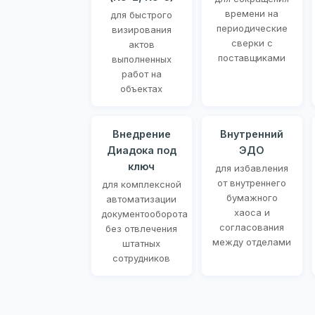
времени на
для быстрого
периодические
визирования
сверки с
актов
поставщиками
выполненных
работ на
объектах
Внедрение
Внутренний
Диадока под
ЭДО
ключ
для избавления
от внутреннего
для комплексной
бумажного
автоматизации
хаоса и
документооборота
согласования
без отвлечения
между отделами
штатных
сотрудников