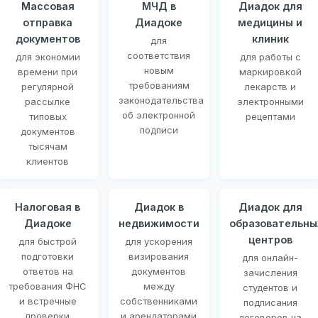
Массовая
МЧД в
Диадок для
отправка
Диадоке
медицины и
документов
клиник
для
соответствия
для экономии
для работы с
новым
времени при
маркировкой
требованиям
регулярной
лекарств и
законодательства
рассылке
электронными
об электронной
типовых
рецептами
подписи
документов
тысячам
клиентов
Налоговая в
Диадок в
Диадок для
Диадоке
недвижимости
образовательны
центров
для быстрой
для ускорения
подготовки
визирования
для онлайн-
ответов на
документов
зачисления
требования ФНС
между
студентов и
и встречные
собственниками
подписания
проверки
и арендаторами
договоров на