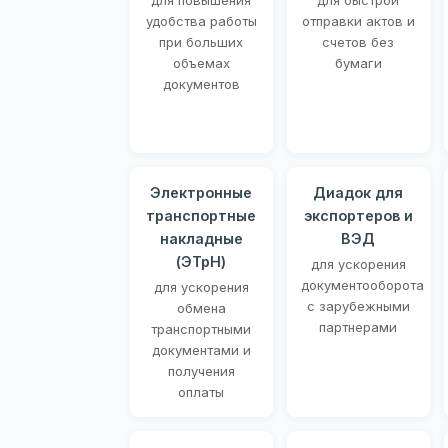
для повышения
для быстрой
удобства работы
отправки актов и
при больших
счетов без
объемах
бумаги
документов
Электронные
Диадок для
транспортные
экспортеров и
накладные
ВЭД
(ЭТрН)
для ускорения
документооборота
для ускорения
с зарубежными
обмена
партнерами
транспортными
документами и
получения
оплаты