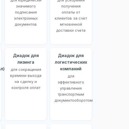
для юридически
для ускорения
значимого
получения
подписания
оплаты от
электронных
клиентов за счет
документов
мгновенной
доставки счета
Диадок для
Диадок для
лизинга
логистических
л)
компаний
для сокращения
времени выхода
для
на сделку и
эффективного
контроля оплат
управления
транспортным
документооборотом