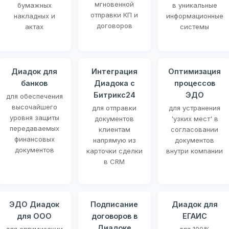
мгновенной
бумажных
в уникальные
отправки КП и
накладных и
информационные
договоров
актах
системы
Диадок для
Интеграция
Оптимизация
банков
Диадока с
процессов
Битрикс24
ЭДО
для обеспечения
высочайшего
для отправки
для устранения
уровня защиты
документов
'узких мест' в
передаваемых
клиентам
согласовании
финансовых
напрямую из
документов
документов
карточки сделки
внутри компании
в CRM
ЭДО Диадок
Подписание
Диадок для
для ООО
договоров в
ЕГАИС
Диадоке