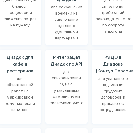
для оптимизации
для 100%
бизнес-
выполнения
для сокращения
процессов и
требований
времени на
снижения затрат
законодательства
заключение
на бумагу
по обороту
сделок с
алкоголя
удаленными
партнерами
Диадок для
Интеграция
КЭДО в
кафе и
Диадок по API
Диадоке
ресторанов
(Контур.Персона
для
синхронизации
для
для удаленного
ЭДО с
обязательной
подписания
уникальными
работы с
трудовых
самописными
маркировкой
договоров и
системами учета
воды, молока и
приказов с
напитков
сотрудниками