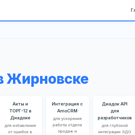
Г
в Жирновске
Акты и
Интеграция с
Диадок API
ТОРГ-12 в
AmoCRM
для
Диадоке
разработчиков
для ускорения
работы отдела
для избавления
для глубокой
продаж и
от ошибок в
интеграции ЭДО