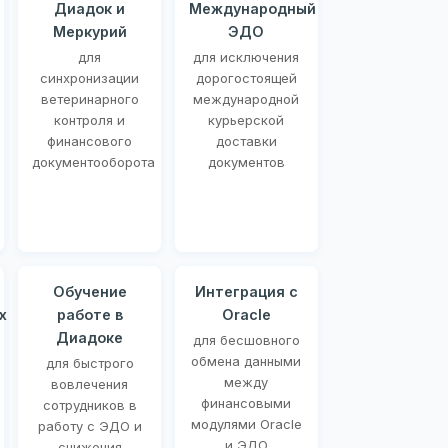
Диадок и
Международный
Меркурий
ЭДО
для
для исключения
синхронизации
дорогостоящей
ветеринарного
международной
контроля и
курьерской
финансового
доставки
документооборота
документов
Обучение
Интеграция с
х
работе в
Oracle
Диадоке
для бесшовного
обмена данными
для быстрого
между
вовлечения
финансовыми
сотрудников в
модулями Oracle
работу с ЭДО и
и ЭДО
снижения