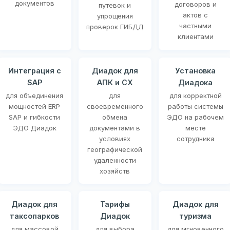
документов
договоров и
путевок и
актов с
упрощения
частными
проверок ГИБДД
клиентами
Интеграция с
Диадок для
Установка
SAP
АПК и СХ
Диадока
для объединения
для
для корректной
мощностей ERP
своевременного
работы системы
SAP и гибкости
обмена
ЭДО на рабочем
ЭДО Диадок
документами в
месте
условиях
сотрудника
географической
удаленности
хозяйств
Диадок для
Тарифы
Диадок для
таксопарков
Диадок
туризма
для массовой
для выбора
для мгновенного