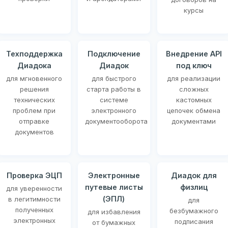
курсы
Техподдержка
Подключение
Внедрение API
Диадока
Диадок
под ключ
для мгновенного
для быстрого
для реализации
решения
старта работы в
сложных
технических
системе
кастомных
проблем при
электронного
цепочек обмена
отправке
документооборота
документами
документов
Проверка ЭЦП
Электронные
Диадок для
путевые листы
физлиц
для уверенности
(ЭПЛ)
в легитимности
для
полученных
безбумажного
для избавления
электронных
подписания
от бумажных