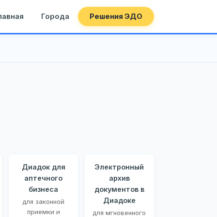
лавная
Города
Решения ЭДО
Диадок для
Электронный
аптечного
архив
бизнеса
документов в
Диадоке
для законной
приемки и
для мгновенного