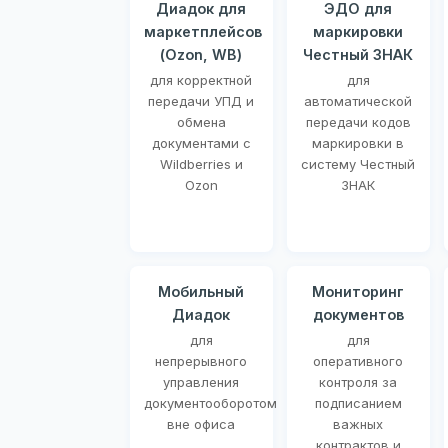
Диадок для
ЭДО для
маркетплейсов
маркировки
(Ozon, WB)
Честный ЗНАК
для корректной
для
передачи УПД и
автоматической
обмена
передачи кодов
документами с
маркировки в
Wildberries и
систему Честный
Ozon
ЗНАК
Мобильный
Мониторинг
Диадок
документов
для
для
непрерывного
оперативного
управления
контроля за
документооборотом
подписанием
вне офиса
важных
контрактов и