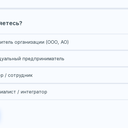
яетесь?
итель организации (ООО, АО)
уальный предприниматель
ер / сотрудник
иалист / интегратор