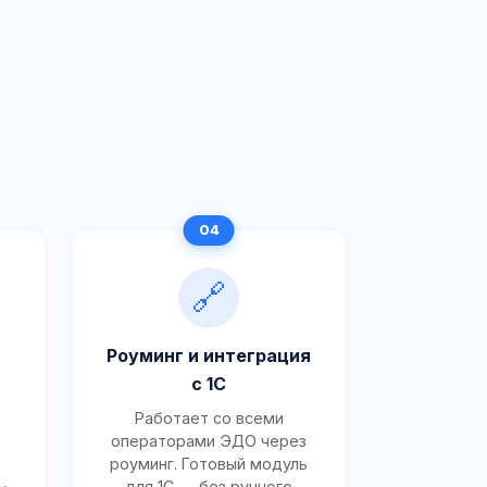
🔗
Роуминг и интеграция
с 1С
Работает со всеми
операторами ЭДО через
роуминг. Готовый модуль
для 1С — без ручного