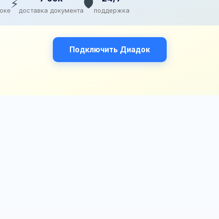
⚡
🛡️
доке
доставка документа
поддержка
Подключить Диадок