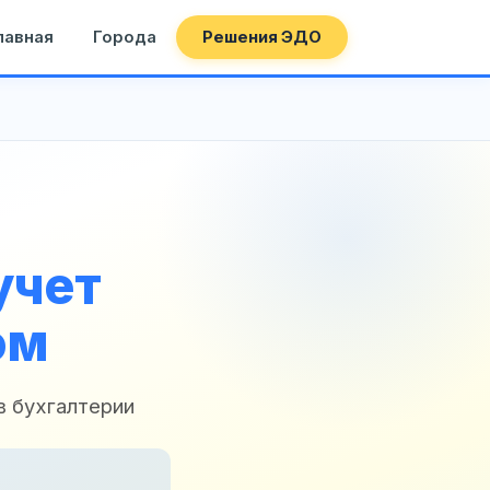
лавная
Города
Решения ЭДО
учет
ом
в бухгалтерии