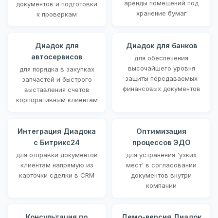
аренды помещений под
документов и подготовки
хранение бумаг
к проверкам
Диадок для
Диадок для банков
автосервисов
для обеспечения
высочайшего уровня
для порядка в закупках
защиты передаваемых
запчастей и быстрого
финансовых документов
выставления счетов
корпоративным клиентам
Интеграция Диадока
Оптимизация
с Битрикс24
процессов ЭДО
для отправки документов
для устранения 'узких
клиентам напрямую из
мест' в согласовании
карточки сделки в CRM
документов внутри
компании
Консультация по
Демо-версия Диадок