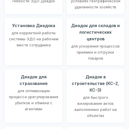
гибкости ЭДО Диадок
условиях географической
удаленности хозяйств
Установка Диадока
Диадок для складов и
логистических
для корректной работы
центров
системы ЭДО на рабочем
месте сотрудника
для ускорения процессов
приемки и отгрузки
товаров
Диадок для
Диадок в
страхования
строительстве (КС-2,
КС-3)
для оптимизации
процесса урегулирования
для быстрого
убытков и обмена с
визирования актов
агентами
выполненных работ на
объектах