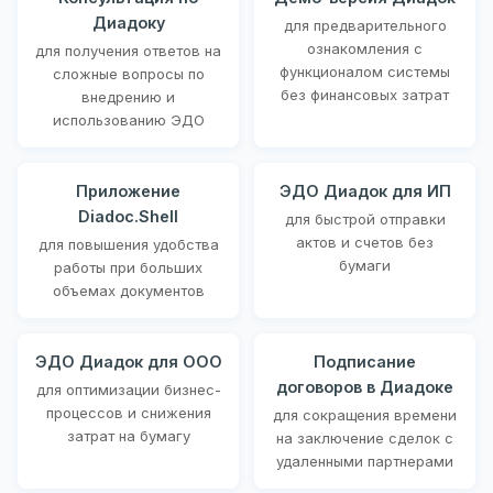
Диадоку
для предварительного
ознакомления с
для получения ответов на
функционалом системы
сложные вопросы по
без финансовых затрат
внедрению и
использованию ЭДО
Приложение
ЭДО Диадок для ИП
Diadoc.Shell
для быстрой отправки
актов и счетов без
для повышения удобства
бумаги
работы при больших
объемах документов
ЭДО Диадок для ООО
Подписание
договоров в Диадоке
для оптимизации бизнес-
процессов и снижения
для сокращения времени
затрат на бумагу
на заключение сделок с
удаленными партнерами