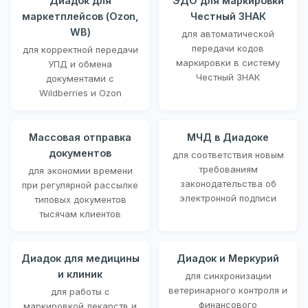
Диадок для
ЭДО для маркировки
маркетплейсов (Ozon,
Честный ЗНАК
WB)
для автоматической
передачи кодов
для корректной передачи
маркировки в систему
УПД и обмена
Честный ЗНАК
документами с
Wildberries и Ozon
Массовая отправка
МЧД в Диадоке
документов
для соответствия новым
требованиям
для экономии времени
законодательства об
при регулярной рассылке
электронной подписи
типовых документов
тысячам клиентов
Диадок для медицины
Диадок и Меркурий
и клиник
для синхронизации
ветеринарного контроля и
для работы с
финансового
маркировкой лекарств и