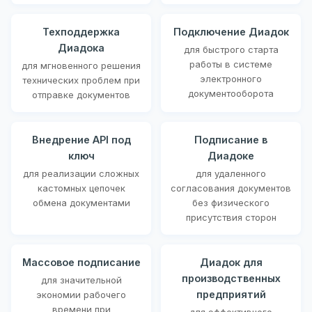
Техподдержка
Подключение Диадок
Диадока
для быстрого старта
работы в системе
для мгновенного решения
электронного
технических проблем при
документооборота
отправке документов
Внедрение API под
Подписание в
ключ
Диадоке
для реализации сложных
для удаленного
кастомных цепочек
согласования документов
обмена документами
без физического
присутствия сторон
Массовое подписание
Диадок для
производственных
для значительной
предприятий
экономии рабочего
времени при
для эффективного