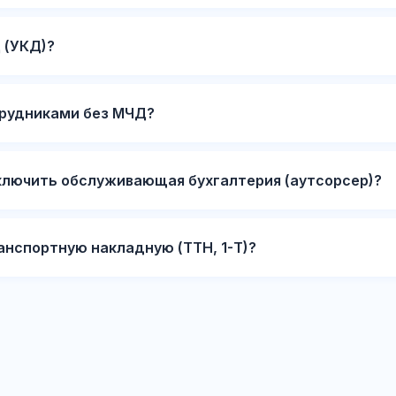
 (УКД)?
трудниками без МЧД?
ключить обслуживающая бухгалтерия (аутсорсер)?
анспортную накладную (ТТН, 1-Т)?