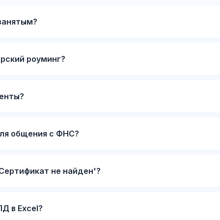
занятым?
рский роуминг?
менты?
для общения с ФНС?
'Сертификат не найден'?
Д в Excel?