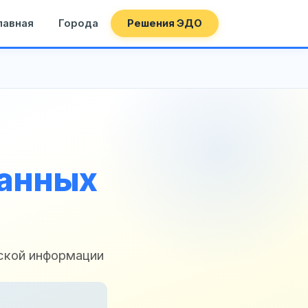
лавная
Города
Решения ЭДО
данных
ской информации