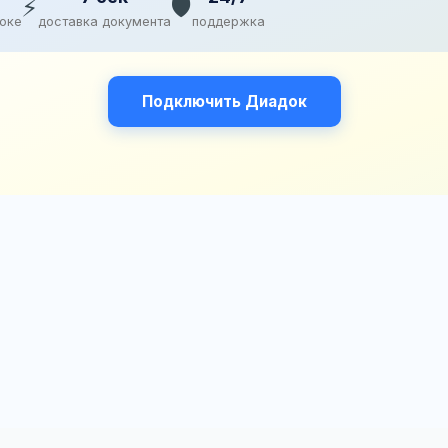
⚡
🛡️
доке
доставка документа
поддержка
Подключить Диадок