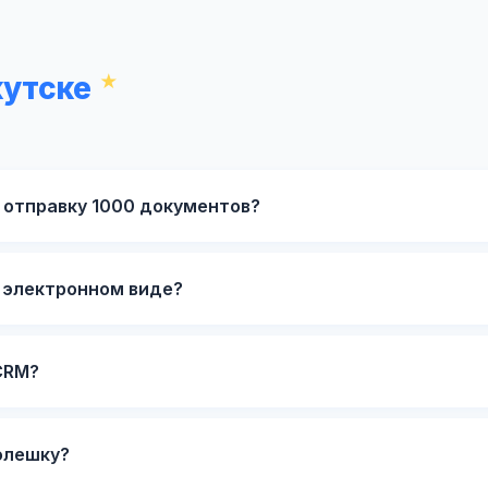
кутске
 отправку 1000 документов?
в электронном виде?
CRM?
флешку?