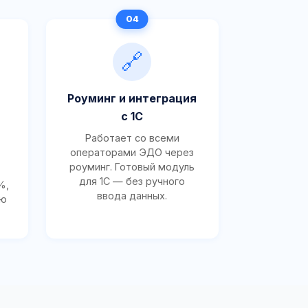
🔗
Роуминг и интеграция
с 1С
Работает со всеми
операторами ЭДО через
роуминг. Готовый модуль
для 1С — без ручного
%,
ввода данных.
ию