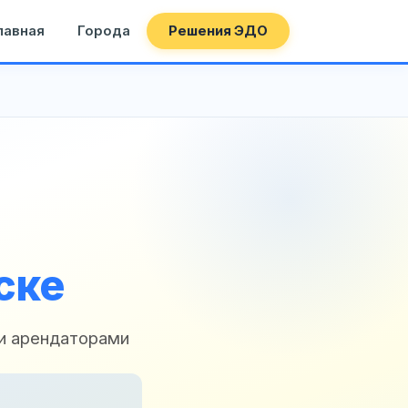
лавная
Города
Решения ЭДО
ске
и арендаторами