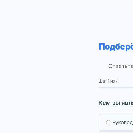
Подберё
Ответьте
Шаг
1
из 4
Кем вы явл
Руковод