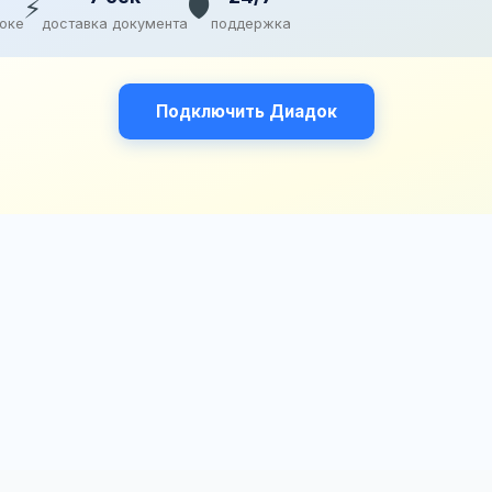
⚡
🛡️
доке
доставка документа
поддержка
Подключить Диадок