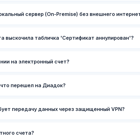
окальный сервер (On-Premise) без внешнего интерне
а выскочила табличка 'Сертификат аннулирован'?
ании на электронный счет?
 что перешел на Диадок?
ебует передачу данных через защищенный VPN?
тного счета?