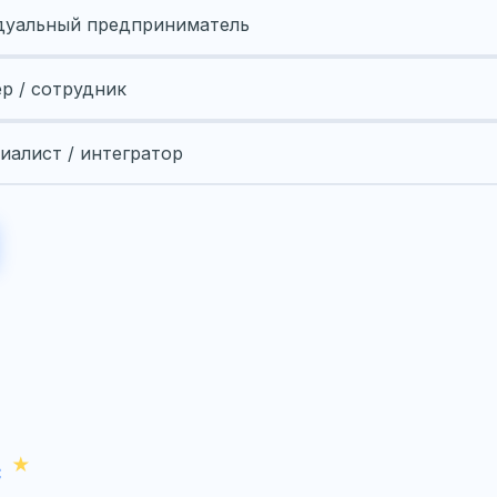
уальный предприниматель
ер / сотрудник
иалист / интегратор
с