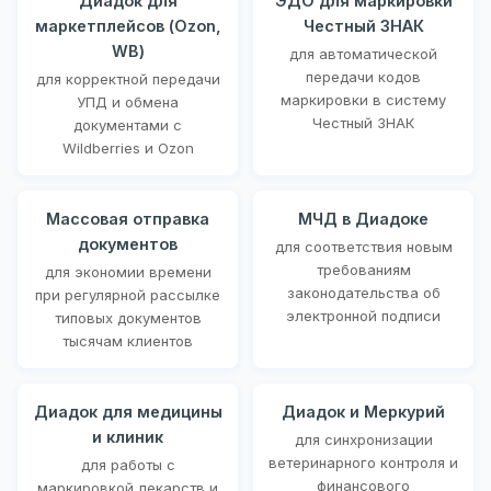
Диадок для
ЭДО для маркировки
маркетплейсов (Ozon,
Честный ЗНАК
WB)
для автоматической
передачи кодов
для корректной передачи
маркировки в систему
УПД и обмена
Честный ЗНАК
документами с
Wildberries и Ozon
Массовая отправка
МЧД в Диадоке
документов
для соответствия новым
требованиям
для экономии времени
законодательства об
при регулярной рассылке
электронной подписи
типовых документов
тысячам клиентов
Диадок для медицины
Диадок и Меркурий
и клиник
для синхронизации
ветеринарного контроля и
для работы с
финансового
маркировкой лекарств и