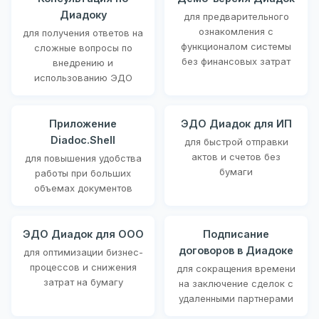
Диадоку
для предварительного
ознакомления с
для получения ответов на
функционалом системы
сложные вопросы по
без финансовых затрат
внедрению и
использованию ЭДО
Приложение
ЭДО Диадок для ИП
Diadoc.Shell
для быстрой отправки
актов и счетов без
для повышения удобства
бумаги
работы при больших
объемах документов
ЭДО Диадок для ООО
Подписание
договоров в Диадоке
для оптимизации бизнес-
процессов и снижения
для сокращения времени
затрат на бумагу
на заключение сделок с
удаленными партнерами