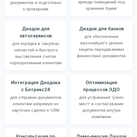
аренды помещений под
документов и подготовки
хранение бумаг
к проверкам
Диадок для
Диадок для банков
автосервисов
для обеспечения
высочайшего уровня
для порядка в закупках
защиты передаваемых
запчастей и быстрого
финансовых документов
выставления счетов
корпоративным клиентам
Интеграция Диадока
Оптимизация
с Битрикс24
процессов ЭДО
для отправки документов
для устранения 'узких
клиентам напрямую из
мест' в согласовании
карточки сделки в CRM
документов внутри
компании
Консультация по
Демо-версия Диадок