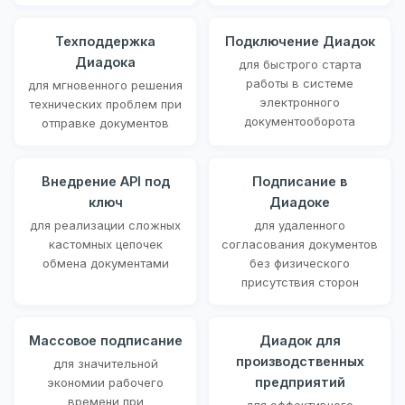
Техподдержка
Подключение Диадок
Диадока
для быстрого старта
работы в системе
для мгновенного решения
электронного
технических проблем при
документооборота
отправке документов
Внедрение API под
Подписание в
ключ
Диадоке
для реализации сложных
для удаленного
кастомных цепочек
согласования документов
обмена документами
без физического
присутствия сторон
Массовое подписание
Диадок для
производственных
для значительной
предприятий
экономии рабочего
времени при
для эффективного