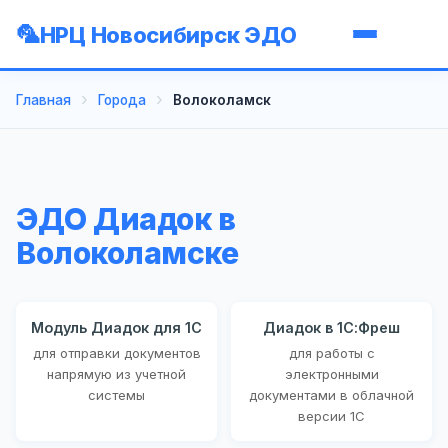
НРЦ Новосибирск ЭДО
Главная
Города
Волоколамск
ЭДО Диадок в
Волоколамске
Модуль Диадок для 1С
Диадок в 1С:Фреш
для отправки документов
для работы с
напрямую из учетной
электронными
системы
документами в облачной
версии 1С