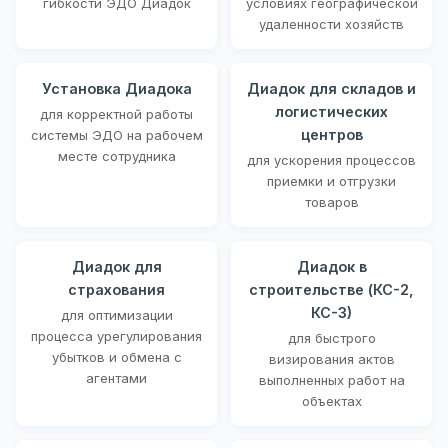
гибкости ЭДО Диадок
условиях географической
удаленности хозяйств
Установка Диадока
Диадок для складов и
логистических
для корректной работы
центров
системы ЭДО на рабочем
месте сотрудника
для ускорения процессов
приемки и отгрузки
товаров
Диадок для
Диадок в
страхования
строительстве (КС-2,
КС-3)
для оптимизации
процесса урегулирования
для быстрого
убытков и обмена с
визирования актов
агентами
выполненных работ на
объектах