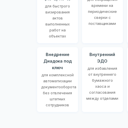
времени на
для быстрого
периодические
визирования
сверки с
актов
поставщиками
выполненных
работ на
объектах
Внедрение
Внутренний
Диадока под
ЭДО
ключ
для избавления
от внутреннего
для комплексной
бумажного
автоматизации
хаоса и
документооборота
согласования
без отвлечения
между отделами
штатных
сотрудников