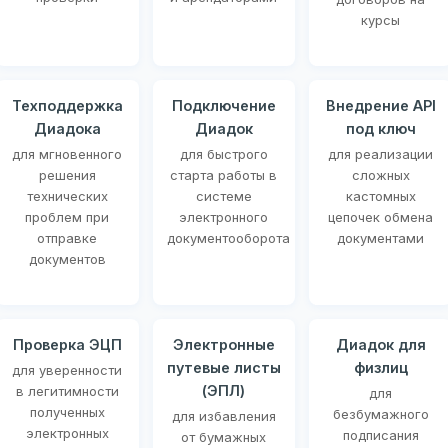
курсы
Техподдержка
Подключение
Внедрение API
Диадока
Диадок
под ключ
для мгновенного
для быстрого
для реализации
решения
старта работы в
сложных
технических
системе
кастомных
проблем при
электронного
цепочек обмена
отправке
документооборота
документами
документов
Проверка ЭЦП
Электронные
Диадок для
путевые листы
физлиц
для уверенности
(ЭПЛ)
в легитимности
для
полученных
безбумажного
для избавления
электронных
подписания
от бумажных