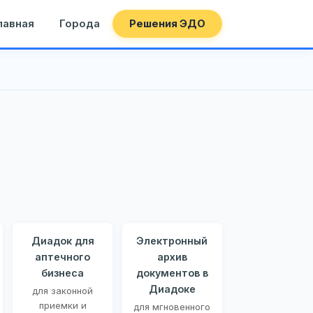
лавная
Города
Решения ЭДО
Диадок для
Электронный
аптечного
архив
бизнеса
документов в
Диадоке
для законной
приемки и
для мгновенного