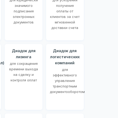
для юридически
для ускорения
значимого
получения
подписания
оплаты от
электронных
клиентов за счет
документов
мгновенной
доставки счета
Диадок для
Диадок для
лизинга
логистических
л)
компаний
для сокращения
времени выхода
для
на сделку и
эффективного
контроля оплат
управления
транспортным
документооборотом