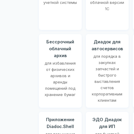
учетной системы
облачной версии
1С
Бессрочный
Диадок для
облачный
автосервисов
архив
для порядка в
закупках
для избавления
запчастей и
от физических
быстрого
архивов и
выставления
аренды
счетов
помещений под
корпоративным
хранение бумаг
клиентам
Приложение
ЭДО Диадок
Diadoc.Shell
для ИП