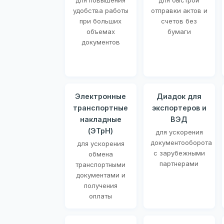
для повышения
для быстрой
удобства работы
отправки актов и
при больших
счетов без
объемах
бумаги
документов
Электронные
Диадок для
транспортные
экспортеров и
накладные
ВЭД
(ЭТрН)
для ускорения
документооборота
для ускорения
с зарубежными
обмена
партнерами
транспортными
документами и
получения
оплаты