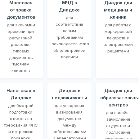
Массовая
МЧД в
Диадок для
отправка
Диадоке
медицины и
документов
клиник
для
соответствия
для экономии
для работы с
новым
времени при
маркировкой
требованиям
регулярной
лекарств и
законодательства
рассылке
электронными
об электронной
типовых
рецептами
подписи
документов
тысячам
клиентов
Налоговая в
Диадок в
Диадок для
Диадоке
недвижимости
образовательны
центров
для быстрой
для ускорения
подготовки
визирования
для онлайн-
ответов на
документов
зачисления
требования ФНС
между
студентов и
и встречные
собственниками
подписания
проверки
и арендаторами
договоров на