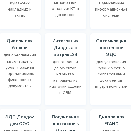
мгновенной
бумажных
в уникальные
отправки КП и
накладных и
информационные
договоров
актах
системы
Диадок для
Интеграция
Оптимизация
банков
Диадока с
процессов
Битрикс24
ЭДО
для обеспечения
высочайшего
для отправки
для устранения
уровня защиты
документов
'узких мест' в
передаваемых
клиентам
согласовании
финансовых
напрямую из
документов
документов
карточки сделки
внутри компании
в CRM
ЭДО Диадок
Подписание
Диадок для
для ООО
договоров в
ЕГАИС
Диадоке