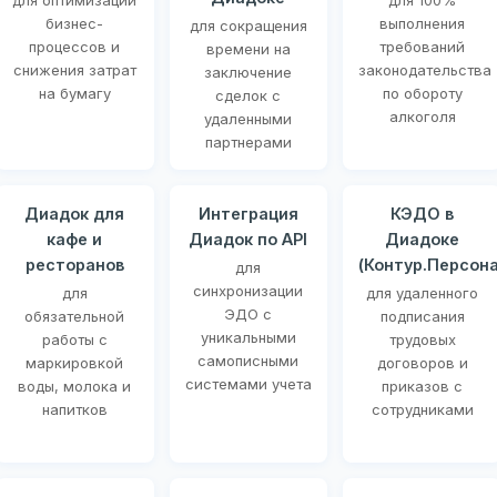
для оптимизации
для 100%
бизнес-
выполнения
для сокращения
процессов и
требований
времени на
снижения затрат
законодательства
заключение
на бумагу
по обороту
сделок с
алкоголя
удаленными
партнерами
Диадок для
Интеграция
КЭДО в
кафе и
Диадок по API
Диадоке
ресторанов
(Контур.Персона
для
синхронизации
для
для удаленного
ЭДО с
обязательной
подписания
уникальными
работы с
трудовых
самописными
маркировкой
договоров и
системами учета
воды, молока и
приказов с
напитков
сотрудниками