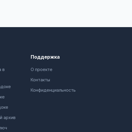
Поддержка
 в
О проекте
Контакты
адоке
Конфиденциальность
ке
доке
й архив
люч