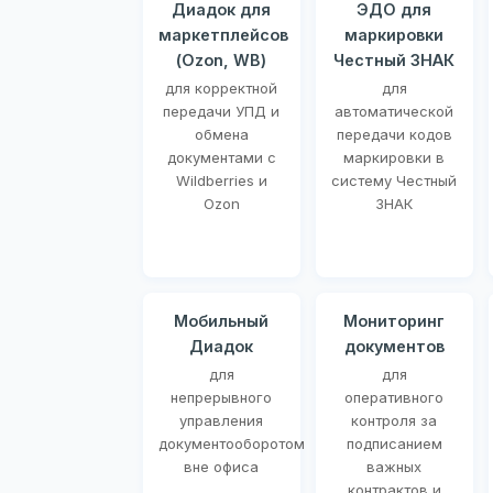
Диадок для
ЭДО для
маркетплейсов
маркировки
(Ozon, WB)
Честный ЗНАК
для корректной
для
передачи УПД и
автоматической
обмена
передачи кодов
документами с
маркировки в
Wildberries и
систему Честный
Ozon
ЗНАК
Мобильный
Мониторинг
Диадок
документов
для
для
непрерывного
оперативного
управления
контроля за
документооборотом
подписанием
вне офиса
важных
контрактов и