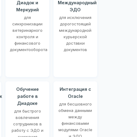
Диадок и
Международный
Меркурий
ЭДО
для
для исключения
синхронизации
дорогостоящей
ветеринарного
международной
контроля и
курьерской
финансового
доставки
документооборота
документов
Обучение
Интеграция с
х
работе в
Oracle
Диадоке
для бесшовного
обмена данными
для быстрого
между
вовлечения
финансовыми
сотрудников в
модулями Oracle
работу с ЭДО и
и ЭДО
снижения