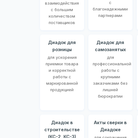
с
взаимодействия
благонадежными
с большим
партнерами
количеством
поставщиков
Диадок для
Диадок для
розницы
самозанятых
для ускорения
для
приемки товара
профессиональной
и корректной
работы с
работы с
крупными
маркированной
заказчиками без
продукцией
лишней
бюрократии
Диадок в
Акты сверки в
строительстве
Диадоке
(КС-2, КС-3)
для сокращения