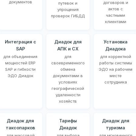
документов
договоров и
путевок и
актов с
упрощения
частными
проверок ГИБДД
клиентами
Интеграция с
Диадок для
Установка
SAP
АПК и СХ
Диадока
для объединения
для
для корректной
мощностей ERP
своевременного
работы системы
SAP и гибкости
обмена
ЭДО на рабочем
ЭДО Диадок
документами в
месте
условиях
сотрудника
географической
удаленности
хозяйств
Диадок для
Тарифы
Диадок для
таксопарков
Диадок
туризма
для массовой
для выбора
для мгновенного