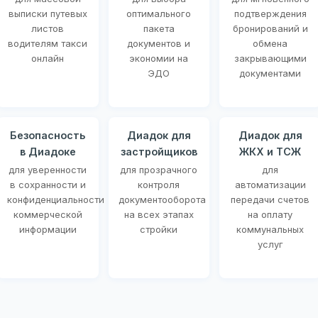
выписки путевых
оптимального
подтверждения
листов
пакета
бронирований и
водителям такси
документов и
обмена
онлайн
экономии на
закрывающими
ЭДО
документами
Безопасность
Диадок для
Диадок для
в Диадоке
застройщиков
ЖКХ и ТСЖ
для уверенности
для прозрачного
для
в сохранности и
контроля
автоматизации
конфиденциальности
документооборота
передачи счетов
коммерческой
на всех этапах
на оплату
информации
стройки
коммунальных
услуг