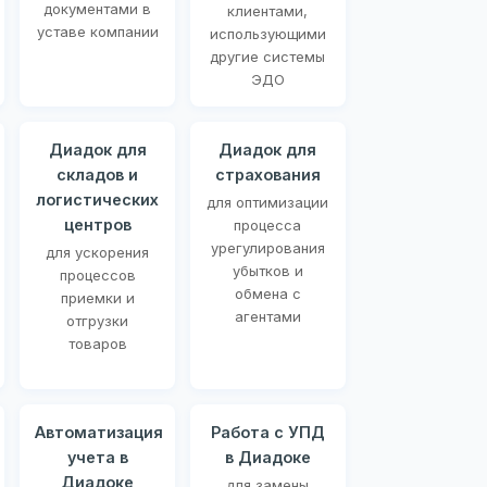
документами в
клиентами,
уставе компании
использующими
другие системы
ЭДО
Диадок для
Диадок для
складов и
страхования
логистических
для оптимизации
центров
процесса
урегулирования
для ускорения
убытков и
процессов
обмена с
приемки и
агентами
отгрузки
товаров
Автоматизация
Работа с УПД
учета в
в Диадоке
Диадоке
для замены