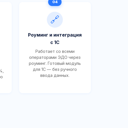
🔗
Роуминг и интеграция
с 1С
Работает со всеми
операторами ЭДО через
роуминг. Готовый модуль
для 1С — без ручного
%,
ввода данных.
ию