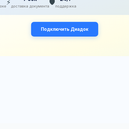
⚡
🛡️
доке
доставка документа
поддержка
Подключить Диадок