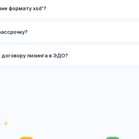
вие формату xsd'?
рассрочку?
 договору лизинга в ЭДО?
с