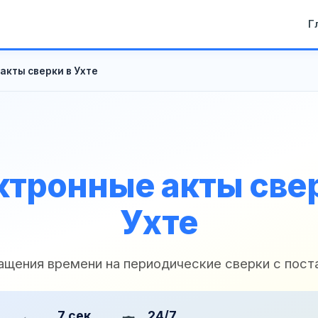
Г
акты сверки в Ухте
ктронные акты свер
Ухте
ащения времени на периодические сверки с пос
7 сек
24/7