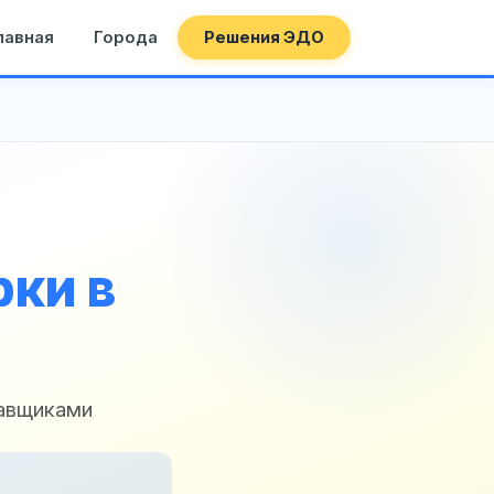
лавная
Города
Решения ЭДО
ки в
тавщиками