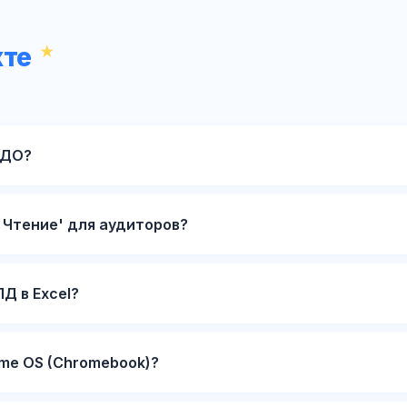
хте
ЭДО?
 Чтение' для аудиторов?
Д в Excel?
me OS (Chromebook)?