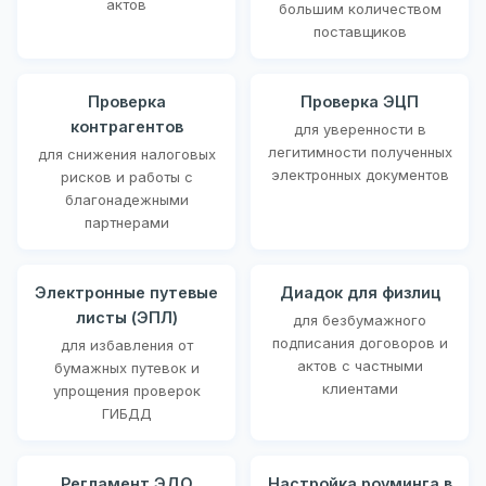
актов
большим количеством
поставщиков
Проверка
Проверка ЭЦП
контрагентов
для уверенности в
легитимности полученных
для снижения налоговых
электронных документов
рисков и работы с
благонадежными
партнерами
Электронные путевые
Диадок для физлиц
листы (ЭПЛ)
для безбумажного
подписания договоров и
для избавления от
актов с частными
бумажных путевок и
клиентами
упрощения проверок
ГИБДД
Регламент ЭДО
Настройка роуминга в