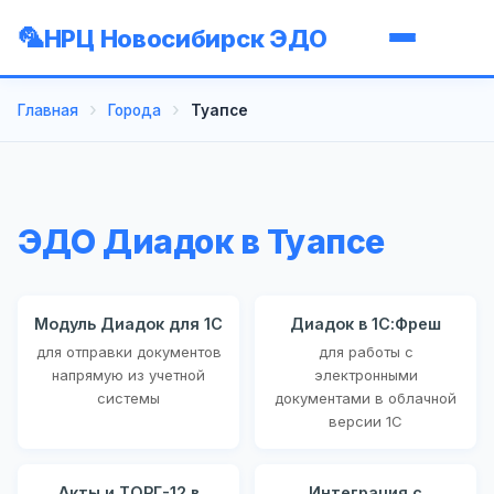
НРЦ Новосибирск ЭДО
Главная
Города
Туапсе
ЭДО Диадок в Туапсе
Модуль Диадок для 1С
Диадок в 1С:Фреш
для отправки документов
для работы с
напрямую из учетной
электронными
системы
документами в облачной
версии 1С
Акты и ТОРГ-12 в
Интеграция с