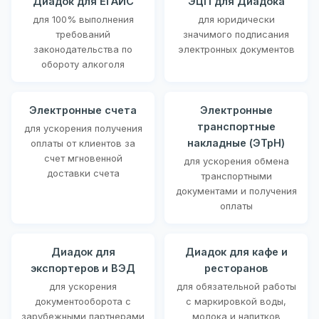
Диадок для ЕГАИС
ЭЦП для Диадока
для 100% выполнения
для юридически
требований
значимого подписания
законодательства по
электронных документов
обороту алкоголя
Электронные счета
Электронные
транспортные
для ускорения получения
накладные (ЭТрН)
оплаты от клиентов за
счет мгновенной
для ускорения обмена
доставки счета
транспортными
документами и получения
оплаты
Диадок для
Диадок для кафе и
экспортеров и ВЭД
ресторанов
для ускорения
для обязательной работы
документооборота с
с маркировкой воды,
зарубежными партнерами
молока и напитков