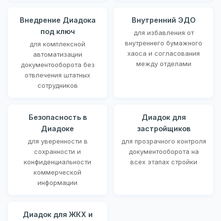
Внедрение Диадока
Внутренний ЭДО
под ключ
для избавления от
внутреннего бумажного
для комплексной
хаоса и согласования
автоматизации
между отделами
документооборота без
отвлечения штатных
сотрудников
Безопасность в
Диадок для
Диадоке
застройщиков
для уверенности в
для прозрачного контроля
сохранности и
документооборота на
конфиденциальности
всех этапах стройки
коммерческой
информации
Диадок для ЖКХ и