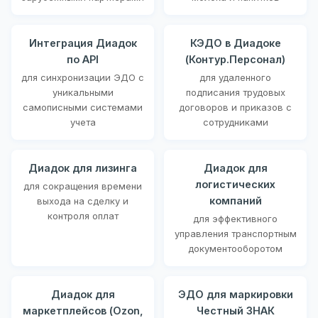
Интеграция Диадок
КЭДО в Диадоке
по API
(Контур.Персонал)
для синхронизации ЭДО с
для удаленного
уникальными
подписания трудовых
самописными системами
договоров и приказов с
учета
сотрудниками
Диадок для лизинга
Диадок для
логистических
для сокращения времени
компаний
выхода на сделку и
контроля оплат
для эффективного
управления транспортным
документооборотом
Диадок для
ЭДО для маркировки
маркетплейсов (Ozon,
Честный ЗНАК