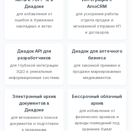
Диадоке
AmoCRM
для избавления от
для ускорения работы
ошибок в бумажных
отдела продаж и
накладных и актах
мгновенной отправки КП
и договоров
Диадок API для
Диадок для аптечного
разработчиков
бизнеса
для глубокой интеграции
для законной приемки и
ЭДО в уникальные
продажи маркированных
информационные системы
медикаментов
Электронный архив
Бессрочный облачный
документов в
архив
Диадоке
для избавления от
физических архивов и
для мгновенного поиска
аренды помещений под
документов и подготовки
хранение бумаг
к проверкам