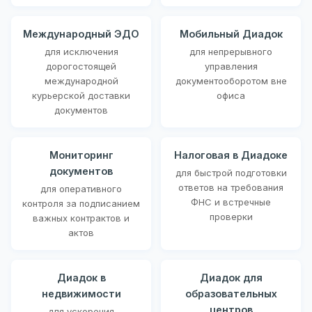
Международный ЭДО
Мобильный Диадок
для исключения
для непрерывного
дорогостоящей
управления
международной
документооборотом вне
курьерской доставки
офиса
документов
Мониторинг
Налоговая в Диадоке
документов
для быстрой подготовки
ответов на требования
для оперативного
ФНС и встречные
контроля за подписанием
проверки
важных контрактов и
актов
Диадок в
Диадок для
недвижимости
образовательных
центров
для ускорения