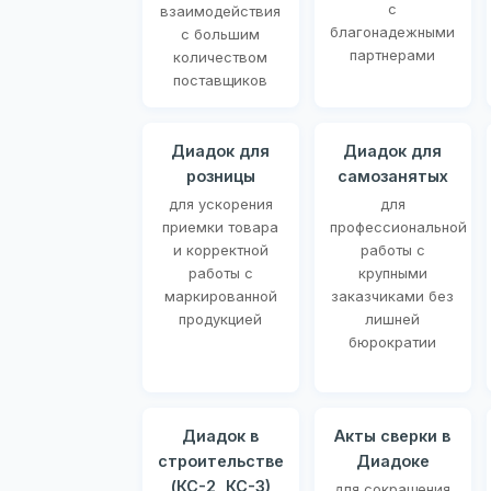
с
взаимодействия
благонадежными
с большим
партнерами
количеством
поставщиков
Диадок для
Диадок для
розницы
самозанятых
для ускорения
для
приемки товара
профессиональной
и корректной
работы с
работы с
крупными
маркированной
заказчиками без
продукцией
лишней
бюрократии
Диадок в
Акты сверки в
строительстве
Диадоке
(КС-2, КС-3)
для сокращения