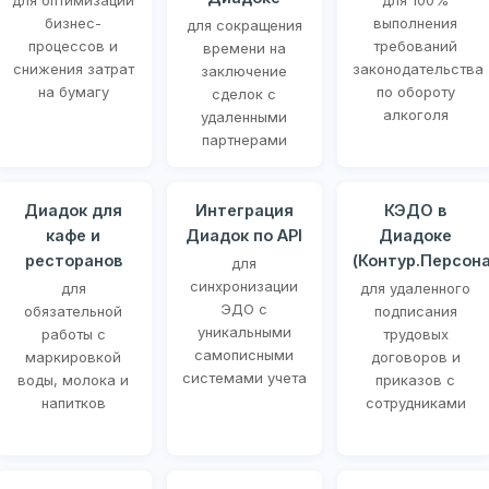
для оптимизации
для 100%
бизнес-
выполнения
для сокращения
процессов и
требований
времени на
снижения затрат
законодательства
заключение
на бумагу
по обороту
сделок с
алкоголя
удаленными
партнерами
Диадок для
Интеграция
КЭДО в
кафе и
Диадок по API
Диадоке
ресторанов
(Контур.Персона
для
синхронизации
для
для удаленного
ЭДО с
обязательной
подписания
уникальными
работы с
трудовых
самописными
маркировкой
договоров и
системами учета
воды, молока и
приказов с
напитков
сотрудниками