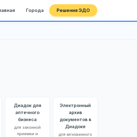
лавная
Города
Решения ЭДО
Диадок для
Электронный
аптечного
архив
бизнеса
документов в
Диадоке
для законной
приемки и
для мгновенного