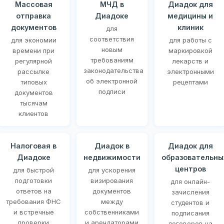
Массовая
МЧД в
Диадок для
отправка
Диадоке
медицины и
документов
клиник
для
соответствия
для экономии
для работы с
новым
времени при
маркировкой
требованиям
регулярной
лекарств и
законодательства
рассылке
электронными
об электронной
типовых
рецептами
подписи
документов
тысячам
клиентов
Налоговая в
Диадок в
Диадок для
Диадоке
недвижимости
образовательны
центров
для быстрой
для ускорения
подготовки
визирования
для онлайн-
ответов на
документов
зачисления
требования ФНС
между
студентов и
и встречные
собственниками
подписания
проверки
и арендаторами
договоров на