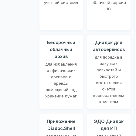
учетной системы
облачной версии
1С
Бессрочный
Диадок для
облачный
автосервисов
архив
для порядка в
закупках
для избавления
запчастей и
от физических
быстрого
архивов и
выставления
аренды
счетов
помещений под
корпоративным
хранение бумаг
клиентам
Приложение
ЭДО Диадок
Diadoc.Shell
для ИП