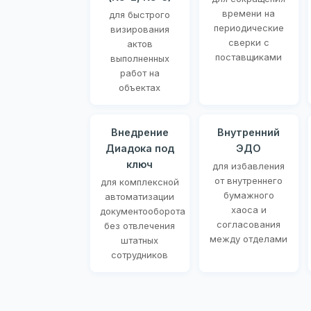
времени на
для быстрого
периодические
визирования
сверки с
актов
поставщиками
выполненных
работ на
объектах
Внедрение
Внутренний
Диадока под
ЭДО
ключ
для избавления
от внутреннего
для комплексной
бумажного
автоматизации
хаоса и
документооборота
согласования
без отвлечения
между отделами
штатных
сотрудников