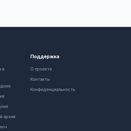
Поддержка
 в
О проекте
Контакты
адоке
Конфиденциальность
ке
доке
й архив
люч