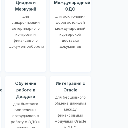
Диадок и
Международный
Меркурий
ЭДО
для
для исключения
синхронизации
дорогостоящей
ветеринарного
международной
контроля и
курьерской
финансового
доставки
документооборота
документов
Обучение
Интеграция с
х
работе в
Oracle
Диадоке
для бесшовного
обмена данными
для быстрого
между
вовлечения
финансовыми
сотрудников в
модулями Oracle
работу с ЭДО и
и ЭДО
снижения