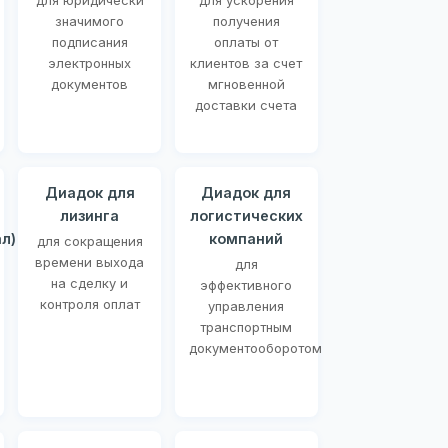
для юридически
для ускорения
значимого
получения
подписания
оплаты от
электронных
клиентов за счет
документов
мгновенной
доставки счета
Диадок для
Диадок для
лизинга
логистических
л)
компаний
для сокращения
времени выхода
для
на сделку и
эффективного
контроля оплат
управления
транспортным
документооборотом