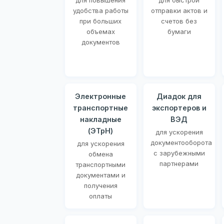
для повышения
для быстрой
удобства работы
отправки актов и
при больших
счетов без
объемах
бумаги
документов
Электронные
Диадок для
транспортные
экспортеров и
накладные
ВЭД
(ЭТрН)
для ускорения
документооборота
для ускорения
с зарубежными
обмена
партнерами
транспортными
документами и
получения
оплаты