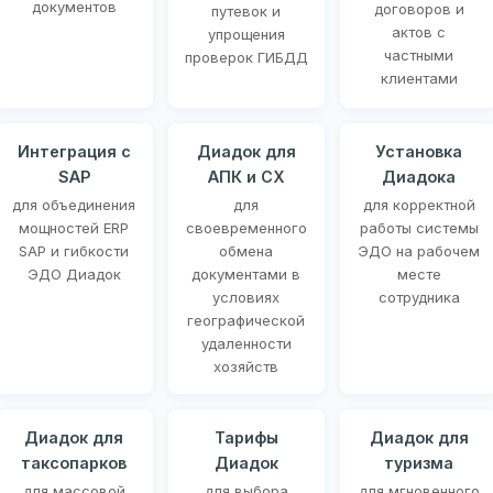
документов
договоров и
путевок и
актов с
упрощения
частными
проверок ГИБДД
клиентами
Интеграция с
Диадок для
Установка
SAP
АПК и СХ
Диадока
для объединения
для
для корректной
мощностей ERP
своевременного
работы системы
SAP и гибкости
обмена
ЭДО на рабочем
ЭДО Диадок
документами в
месте
условиях
сотрудника
географической
удаленности
хозяйств
Диадок для
Тарифы
Диадок для
таксопарков
Диадок
туризма
для массовой
для выбора
для мгновенного