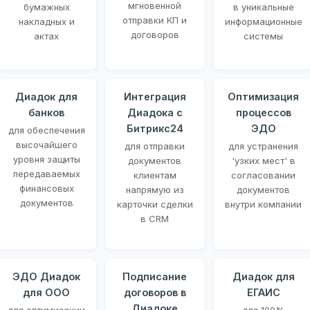
мгновенной
бумажных
в уникальные
отправки КП и
накладных и
информационные
договоров
актах
системы
Диадок для
Интеграция
Оптимизация
банков
Диадока с
процессов
Битрикс24
ЭДО
для обеспечения
высочайшего
для отправки
для устранения
уровня защиты
документов
'узких мест' в
передаваемых
клиентам
согласовании
финансовых
напрямую из
документов
документов
карточки сделки
внутри компании
в CRM
ЭДО Диадок
Подписание
Диадок для
для ООО
договоров в
ЕГАИС
Диадоке