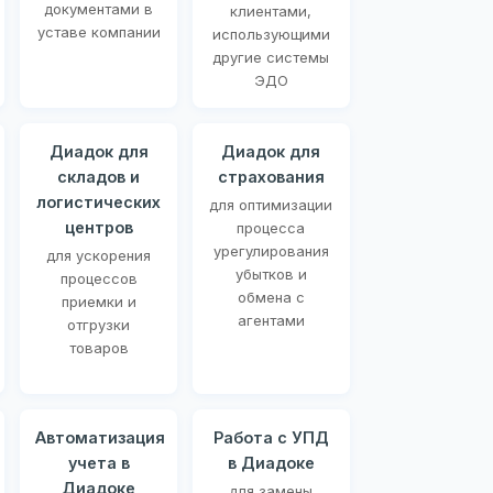
документами в
клиентами,
уставе компании
использующими
другие системы
ЭДО
Диадок для
Диадок для
складов и
страхования
логистических
для оптимизации
центров
процесса
урегулирования
для ускорения
убытков и
процессов
обмена с
приемки и
агентами
отгрузки
товаров
Автоматизация
Работа с УПД
учета в
в Диадоке
Диадоке
для замены