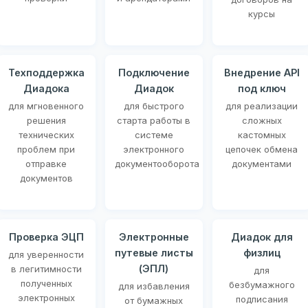
курсы
Техподдержка
Подключение
Внедрение API
Диадока
Диадок
под ключ
для мгновенного
для быстрого
для реализации
решения
старта работы в
сложных
технических
системе
кастомных
проблем при
электронного
цепочек обмена
отправке
документооборота
документами
документов
Проверка ЭЦП
Электронные
Диадок для
путевые листы
физлиц
для уверенности
(ЭПЛ)
в легитимности
для
полученных
безбумажного
для избавления
электронных
подписания
от бумажных