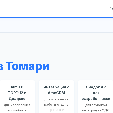
Г
в Томари
Акты и
Интеграция с
Диадок API
ТОРГ-12 в
AmoCRM
для
Диадоке
разработчиков
для ускорения
работы отдела
для избавления
для глубокой
продаж и
от ошибок в
интеграции ЭДО