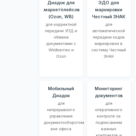
Диадок для
ЭДО для
маркетплейсов
маркировки
(Ozon, WB)
Честный ЗНАК
для корректной
для
передачи УПД и
автоматической
обмена
передачи кодов
документами с
маркировки в
Wildberries и
систему Честный
Ozon
ЗНАК
Мобильный
Мониторинг
Диадок
документов
для
для
непрерывного
оперативного
управления
контроля за
документооборотом
подписанием
вне офиса
важных
контрактов и