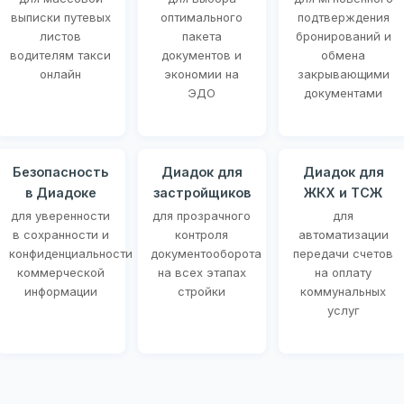
выписки путевых
оптимального
подтверждения
листов
пакета
бронирований и
водителям такси
документов и
обмена
онлайн
экономии на
закрывающими
ЭДО
документами
Безопасность
Диадок для
Диадок для
в Диадоке
застройщиков
ЖКХ и ТСЖ
для уверенности
для прозрачного
для
в сохранности и
контроля
автоматизации
конфиденциальности
документооборота
передачи счетов
коммерческой
на всех этапах
на оплату
информации
стройки
коммунальных
услуг