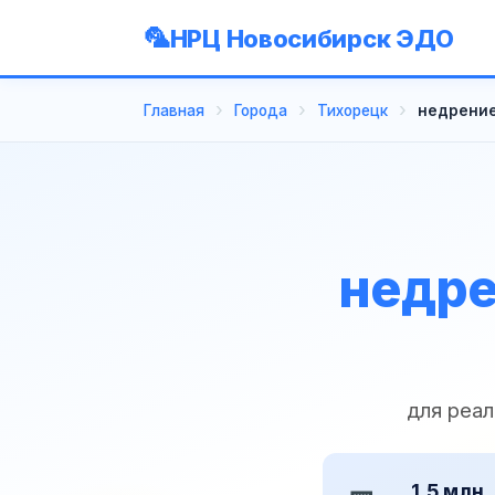
НРЦ Новосибирск ЭДО
Главная
Города
Тихорецк
недрение
недре
для реа
1,5 млн