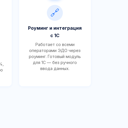
🔗
Роуминг и интеграция
с 1С
Работает со всеми
операторами ЭДО через
роуминг. Готовый модуль
для 1С — без ручного
%,
ввода данных.
ию