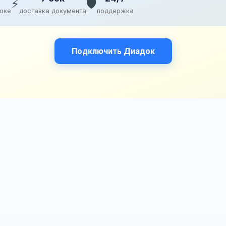
⚡
🛡️
доке
доставка документа
поддержка
Подключить Диадок