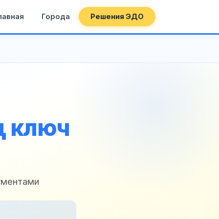
лавная
Города
Решения ЭДО
д ключ
ументами