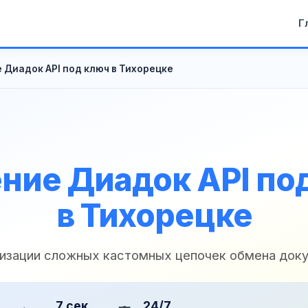
Г
 Диадок API под ключ в Тихорецке
ние Диадок API по
в Тихорецке
лизации сложных кастомных цепочек обмена док
7 сек
24/7