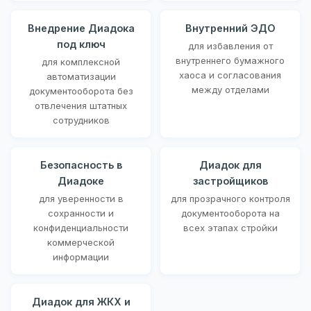
Внедрение Диадока
Внутренний ЭДО
под ключ
для избавления от
внутреннего бумажного
для комплексной
хаоса и согласования
автоматизации
между отделами
документооборота без
отвлечения штатных
сотрудников
Безопасность в
Диадок для
Диадоке
застройщиков
для уверенности в
для прозрачного контроля
сохранности и
документооборота на
конфиденциальности
всех этапах стройки
коммерческой
информации
Диадок для ЖКХ и