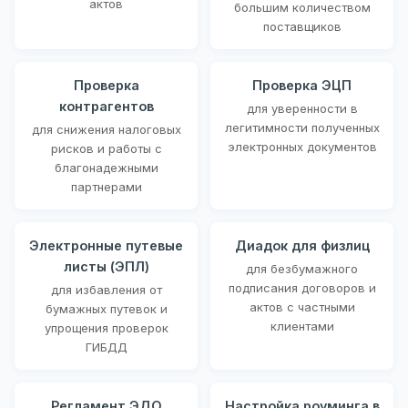
актов
большим количеством
поставщиков
Проверка
Проверка ЭЦП
контрагентов
для уверенности в
легитимности полученных
для снижения налоговых
электронных документов
рисков и работы с
благонадежными
партнерами
Электронные путевые
Диадок для физлиц
листы (ЭПЛ)
для безбумажного
подписания договоров и
для избавления от
актов с частными
бумажных путевок и
клиентами
упрощения проверок
ГИБДД
Регламент ЭДО
Настройка роуминга в