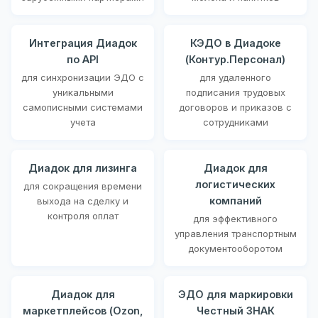
Интеграция Диадок
КЭДО в Диадоке
по API
(Контур.Персонал)
для синхронизации ЭДО с
для удаленного
уникальными
подписания трудовых
самописными системами
договоров и приказов с
учета
сотрудниками
Диадок для лизинга
Диадок для
логистических
для сокращения времени
компаний
выхода на сделку и
контроля оплат
для эффективного
управления транспортным
документооборотом
Диадок для
ЭДО для маркировки
маркетплейсов (Ozon,
Честный ЗНАК