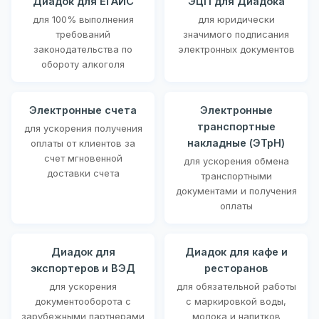
Диадок для ЕГАИС
ЭЦП для Диадока
для 100% выполнения
для юридически
требований
значимого подписания
законодательства по
электронных документов
обороту алкоголя
Электронные счета
Электронные
транспортные
для ускорения получения
накладные (ЭТрН)
оплаты от клиентов за
счет мгновенной
для ускорения обмена
доставки счета
транспортными
документами и получения
оплаты
Диадок для
Диадок для кафе и
экспортеров и ВЭД
ресторанов
для ускорения
для обязательной работы
документооборота с
с маркировкой воды,
зарубежными партнерами
молока и напитков