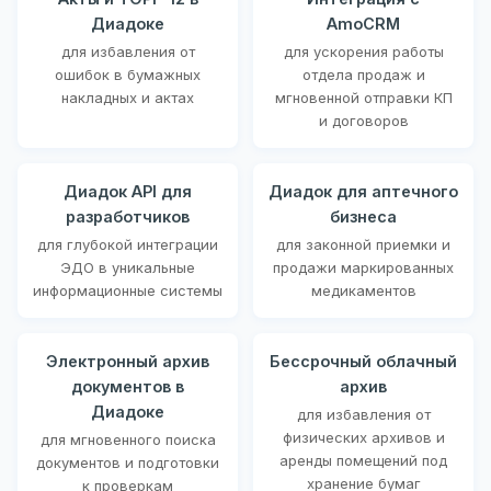
Диадоке
AmoCRM
для избавления от
для ускорения работы
ошибок в бумажных
отдела продаж и
накладных и актах
мгновенной отправки КП
и договоров
Диадок API для
Диадок для аптечного
разработчиков
бизнеса
для глубокой интеграции
для законной приемки и
ЭДО в уникальные
продажи маркированных
информационные системы
медикаментов
Электронный архив
Бессрочный облачный
документов в
архив
Диадоке
для избавления от
физических архивов и
для мгновенного поиска
аренды помещений под
документов и подготовки
хранение бумаг
к проверкам