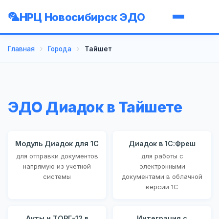
НРЦ Новосибирск ЭДО
Главная
Города
Тайшет
ЭДО Диадок в Тайшете
Модуль Диадок для 1С
Диадок в 1С:Фреш
для отправки документов
для работы с
напрямую из учетной
электронными
системы
документами в облачной
версии 1С
Акты и ТОРГ-12 в
Интеграция с