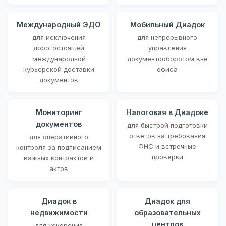
Международный ЭДО
Мобильный Диадок
для исключения
для непрерывного
дорогостоящей
управления
международной
документооборотом вне
курьерской доставки
офиса
документов
Мониторинг
Налоговая в Диадоке
документов
для быстрой подготовки
ответов на требования
для оперативного
ФНС и встречные
контроля за подписанием
проверки
важных контрактов и
актов
Диадок в
Диадок для
недвижимости
образовательных
центров
для ускорения