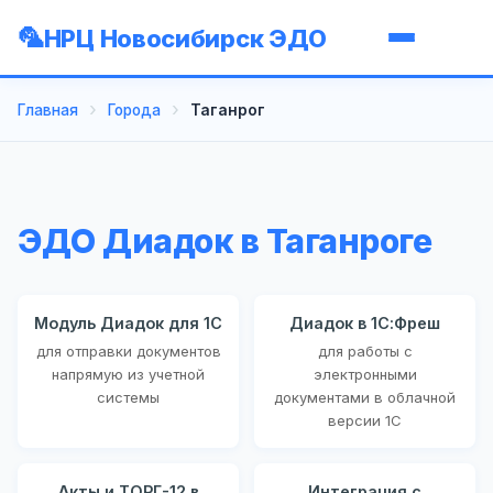
НРЦ Новосибирск ЭДО
Главная
Города
Таганрог
ЭДО Диадок в Таганроге
Модуль Диадок для 1С
Диадок в 1С:Фреш
для отправки документов
для работы с
напрямую из учетной
электронными
системы
документами в облачной
версии 1С
Акты и ТОРГ-12 в
Интеграция с