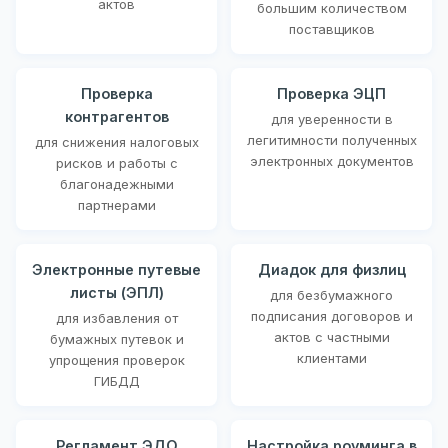
актов
большим количеством
поставщиков
Проверка
Проверка ЭЦП
контрагентов
для уверенности в
легитимности полученных
для снижения налоговых
электронных документов
рисков и работы с
благонадежными
партнерами
Электронные путевые
Диадок для физлиц
листы (ЭПЛ)
для безбумажного
подписания договоров и
для избавления от
актов с частными
бумажных путевок и
клиентами
упрощения проверок
ГИБДД
Регламент ЭДО
Настройка роуминга в