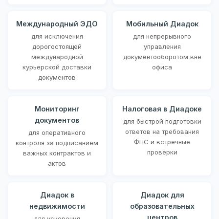
Международный ЭДО
Мобильный Диадок
для исключения
для непрерывного
дорогостоящей
управления
международной
документооборотом вне
курьерской доставки
офиса
документов
Мониторинг
Налоговая в Диадоке
документов
для быстрой подготовки
ответов на требования
для оперативного
ФНС и встречные
контроля за подписанием
проверки
важных контрактов и
актов
Диадок в
Диадок для
недвижимости
образовательных
центров
для ускорения