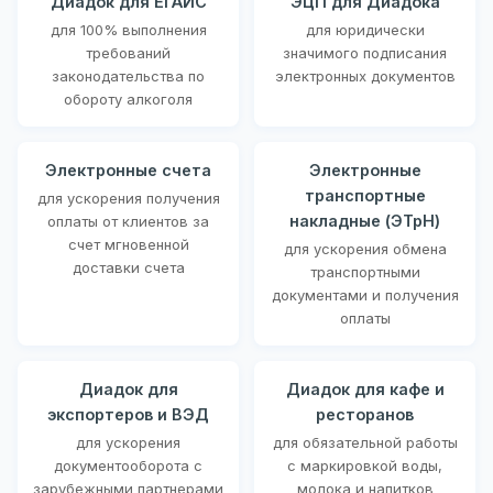
Диадок для ЕГАИС
ЭЦП для Диадока
для 100% выполнения
для юридически
требований
значимого подписания
законодательства по
электронных документов
обороту алкоголя
Электронные счета
Электронные
транспортные
для ускорения получения
накладные (ЭТрН)
оплаты от клиентов за
счет мгновенной
для ускорения обмена
доставки счета
транспортными
документами и получения
оплаты
Диадок для
Диадок для кафе и
экспортеров и ВЭД
ресторанов
для ускорения
для обязательной работы
документооборота с
с маркировкой воды,
зарубежными партнерами
молока и напитков