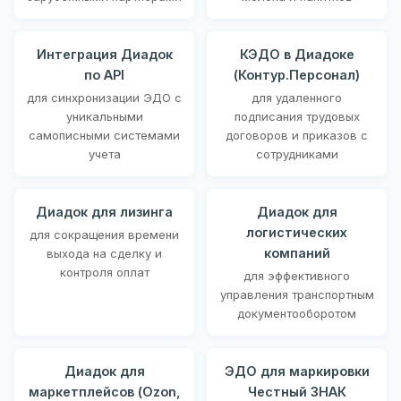
Интеграция Диадок
КЭДО в Диадоке
по API
(Контур.Персонал)
для синхронизации ЭДО с
для удаленного
уникальными
подписания трудовых
самописными системами
договоров и приказов с
учета
сотрудниками
Диадок для лизинга
Диадок для
логистических
для сокращения времени
компаний
выхода на сделку и
контроля оплат
для эффективного
управления транспортным
документооборотом
Диадок для
ЭДО для маркировки
маркетплейсов (Ozon,
Честный ЗНАК