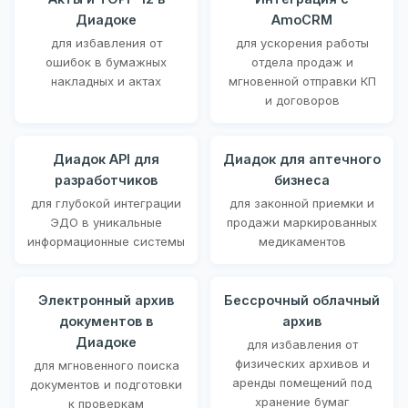
Диадоке
AmoCRM
для избавления от
для ускорения работы
ошибок в бумажных
отдела продаж и
накладных и актах
мгновенной отправки КП
и договоров
Диадок API для
Диадок для аптечного
разработчиков
бизнеса
для глубокой интеграции
для законной приемки и
ЭДО в уникальные
продажи маркированных
информационные системы
медикаментов
Электронный архив
Бессрочный облачный
документов в
архив
Диадоке
для избавления от
физических архивов и
для мгновенного поиска
аренды помещений под
документов и подготовки
хранение бумаг
к проверкам