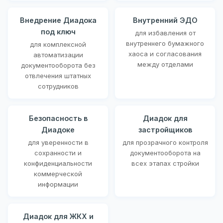
Внедрение Диадока
Внутренний ЭДО
под ключ
для избавления от
внутреннего бумажного
для комплексной
хаоса и согласования
автоматизации
между отделами
документооборота без
отвлечения штатных
сотрудников
Безопасность в
Диадок для
Диадоке
застройщиков
для уверенности в
для прозрачного контроля
сохранности и
документооборота на
конфиденциальности
всех этапах стройки
коммерческой
информации
Диадок для ЖКХ и