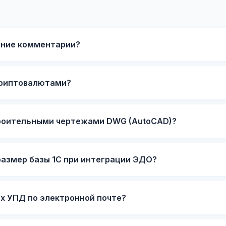
нние комментарии?
криптовалютами?
роительными чертежами DWG (AutoCAD)?
размер базы 1С при интеграции ЭДО?
х УПД по электронной почте?