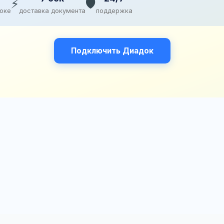
⚡
🛡️
доке
доставка документа
поддержка
Подключить Диадок