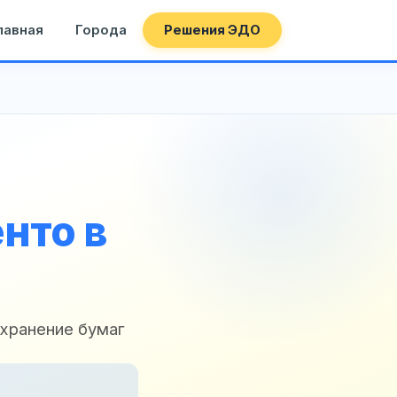
лавная
Города
Решения ЭДО
нто в
 хранение бумаг