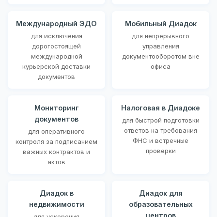
Международный ЭДО
Мобильный Диадок
для исключения
для непрерывного
дорогостоящей
управления
международной
документооборотом вне
курьерской доставки
офиса
документов
Мониторинг
Налоговая в Диадоке
документов
для быстрой подготовки
ответов на требования
для оперативного
ФНС и встречные
контроля за подписанием
проверки
важных контрактов и
актов
Диадок в
Диадок для
недвижимости
образовательных
центров
для ускорения