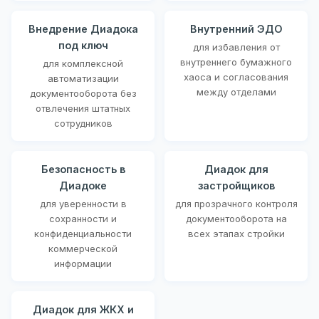
Внедрение Диадока
Внутренний ЭДО
под ключ
для избавления от
внутреннего бумажного
для комплексной
хаоса и согласования
автоматизации
между отделами
документооборота без
отвлечения штатных
сотрудников
Безопасность в
Диадок для
Диадоке
застройщиков
для уверенности в
для прозрачного контроля
сохранности и
документооборота на
конфиденциальности
всех этапах стройки
коммерческой
информации
Диадок для ЖКХ и