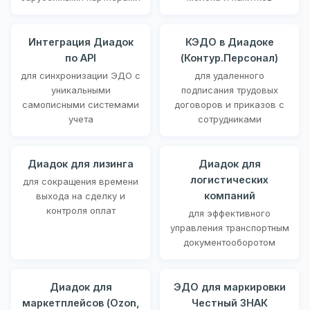
Интеграция Диадок
КЭДО в Диадоке
по API
(Контур.Персонал)
для синхронизации ЭДО с
для удаленного
уникальными
подписания трудовых
самописными системами
договоров и приказов с
учета
сотрудниками
Диадок для лизинга
Диадок для
логистических
для сокращения времени
компаний
выхода на сделку и
контроля оплат
для эффективного
управления транспортным
документооборотом
Диадок для
ЭДО для маркировки
маркетплейсов (Ozon,
Честный ЗНАК