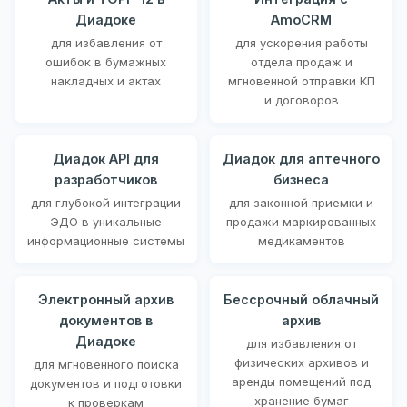
Диадоке
AmoCRM
для избавления от
для ускорения работы
ошибок в бумажных
отдела продаж и
накладных и актах
мгновенной отправки КП
и договоров
Диадок API для
Диадок для аптечного
разработчиков
бизнеса
для глубокой интеграции
для законной приемки и
ЭДО в уникальные
продажи маркированных
информационные системы
медикаментов
Электронный архив
Бессрочный облачный
документов в
архив
Диадоке
для избавления от
физических архивов и
для мгновенного поиска
аренды помещений под
документов и подготовки
хранение бумаг
к проверкам