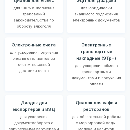
Диадок для ЕГАИС
ЭЦП для Диадока
для 100% выполнения
для юридически
требований
значимого подписания
законодательства по
электронных документов
обороту алкоголя
Электронные счета
Электронные
транспортные
для ускорения получения
накладные (ЭТрН)
оплаты от клиентов за
счет мгновенной
для ускорения обмена
доставки счета
транспортными
документами и получения
оплаты
Диадок для
Диадок для кафе и
экспортеров и ВЭД
ресторанов
для ускорения
для обязательной работы
документооборота с
с маркировкой воды,
зарубежными партнерами
молока и напитков