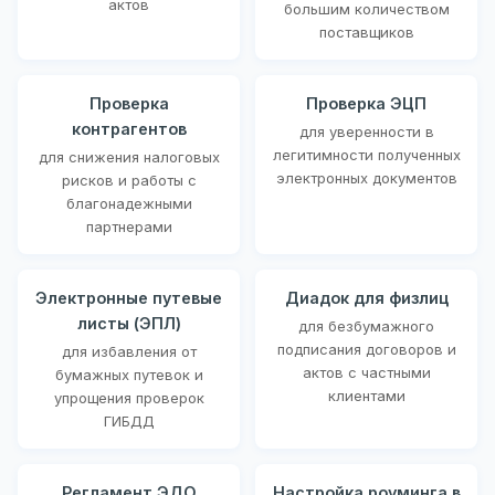
актов
большим количеством
поставщиков
Проверка
Проверка ЭЦП
контрагентов
для уверенности в
легитимности полученных
для снижения налоговых
электронных документов
рисков и работы с
благонадежными
партнерами
Электронные путевые
Диадок для физлиц
листы (ЭПЛ)
для безбумажного
подписания договоров и
для избавления от
актов с частными
бумажных путевок и
клиентами
упрощения проверок
ГИБДД
Регламент ЭДО
Настройка роуминга в