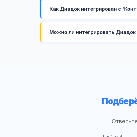
Как Диадок интегрирован с 'Кон
Можно ли интегрировать Диадок 
Подберё
Ответьте
Шаг
1
из 4