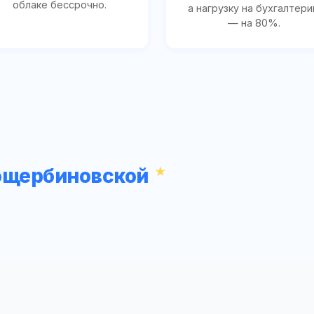
облаке бессрочно.
а нагрузку на бухгалтер
— на 80%.
рощербиновской