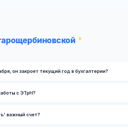
Старощербиновской
кабря, он закроет текущий год в бухгалтерии?
работы с ЭТрН?
ть' важный счет?