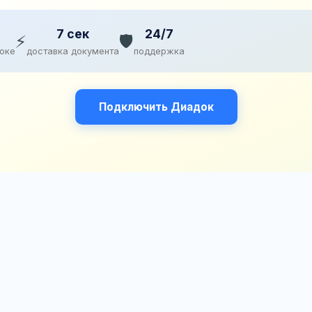
7 сек
24/7
⚡
🛡️
доке
доставка документа
поддержка
Подключить Диадок