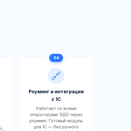
🔗
Роуминг и интеграция
с 1С
Работает со всеми
операторами ЭДО через
роуминг. Готовый модуль
для 1С — без ручного
%,