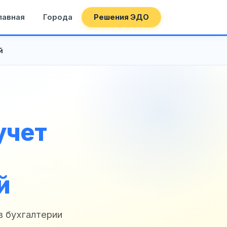
лавная
Города
Решения ЭДО
й
учет
й
в бухгалтерии