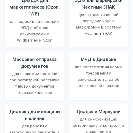
Диадок для
ЭДО для маркировки
маркетплейсов (Ozon,
Честный ЗНАК
WB)
для автоматической
передачи кодов
для корректной передачи
маркировки в систему
УПД и обмена
Честный ЗНАК
документами с
Wildberries и Ozon
Массовая отправка
МЧД в Диадоке
документов
для соответствия новым
требованиям
для экономии времени
законодательства об
при регулярной рассылке
электронной подписи
типовых документов
тысячам клиентов
Диадок для медицины
Диадок и Меркурий
и клиник
для синхронизации
ветеринарного контроля и
для работы с
финансового
маркировкой лекарств и