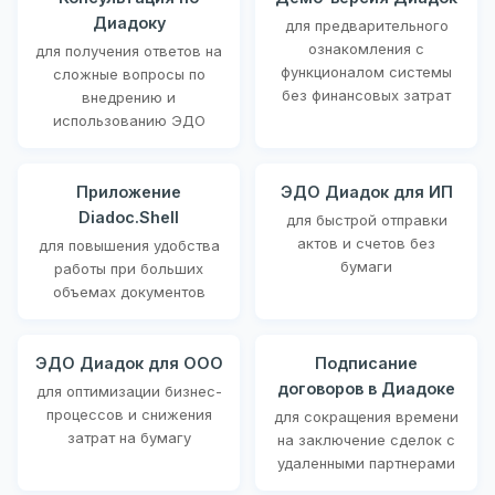
Диадоку
для предварительного
ознакомления с
для получения ответов на
функционалом системы
сложные вопросы по
без финансовых затрат
внедрению и
использованию ЭДО
Приложение
ЭДО Диадок для ИП
Diadoc.Shell
для быстрой отправки
актов и счетов без
для повышения удобства
бумаги
работы при больших
объемах документов
ЭДО Диадок для ООО
Подписание
договоров в Диадоке
для оптимизации бизнес-
процессов и снижения
для сокращения времени
затрат на бумагу
на заключение сделок с
удаленными партнерами