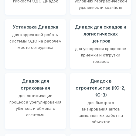
гибкости ЭДО Диадок
условиях географической
удаленности хозяйств
Установка Диадока
Диадок для складов и
логистических
для корректной работы
центров
системы ЭДО на рабочем
месте сотрудника
для ускорения процессов
приемки и отгрузки
товаров
Диадок для
Диадок в
страхования
строительстве (КС-2,
КС-3)
для оптимизации
процесса урегулирования
для быстрого
убытков и обмена с
визирования актов
агентами
выполненных работ на
объектах