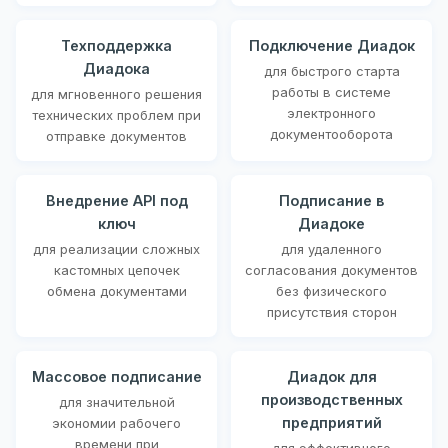
Техподдержка
Подключение Диадок
Диадока
для быстрого старта
работы в системе
для мгновенного решения
электронного
технических проблем при
документооборота
отправке документов
Внедрение API под
Подписание в
ключ
Диадоке
для реализации сложных
для удаленного
кастомных цепочек
согласования документов
обмена документами
без физического
присутствия сторон
Массовое подписание
Диадок для
производственных
для значительной
предприятий
экономии рабочего
времени при
для эффективного