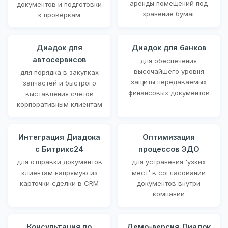
аренды помещений под
документов и подготовки
хранение бумаг
к проверкам
Диадок для
Диадок для банков
автосервисов
для обеспечения
высочайшего уровня
для порядка в закупках
защиты передаваемых
запчастей и быстрого
финансовых документов
выставления счетов
корпоративным клиентам
Интеграция Диадока
Оптимизация
с Битрикс24
процессов ЭДО
для отправки документов
для устранения 'узких
клиентам напрямую из
мест' в согласовании
карточки сделки в CRM
документов внутри
компании
Консультация по
Демо-версия Диадок