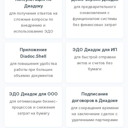
Диадоку
для предварительного
ознакомления с
для получения ответов на
функционалом системы
сложные вопросы по
без финансовых затрат
внедрению и
использованию ЭДО
Приложение
ЭДО Диадок для ИП
Diadoc.Shell
для быстрой отправки
актов и счетов без
для повышения удобства
бумаги
работы при больших
объемах документов
ЭДО Диадок для ООО
Подписание
договоров в Диадоке
для оптимизации бизнес-
процессов и снижения
для сокращения времени
затрат на бумагу
на заключение сделок с
удаленными партнерами