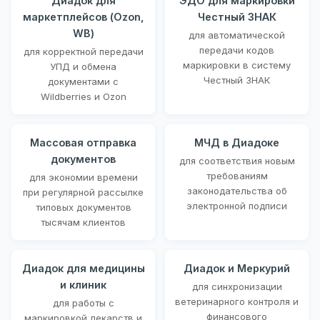
Диадок для
ЭДО для маркировки
маркетплейсов (Ozon,
Честный ЗНАК
WB)
для автоматической
передачи кодов
для корректной передачи
маркировки в систему
УПД и обмена
Честный ЗНАК
документами с
Wildberries и Ozon
Массовая отправка
МЧД в Диадоке
документов
для соответствия новым
требованиям
для экономии времени
законодательства об
при регулярной рассылке
электронной подписи
типовых документов
тысячам клиентов
Диадок для медицины
Диадок и Меркурий
и клиник
для синхронизации
ветеринарного контроля и
для работы с
финансового
маркировкой лекарств и