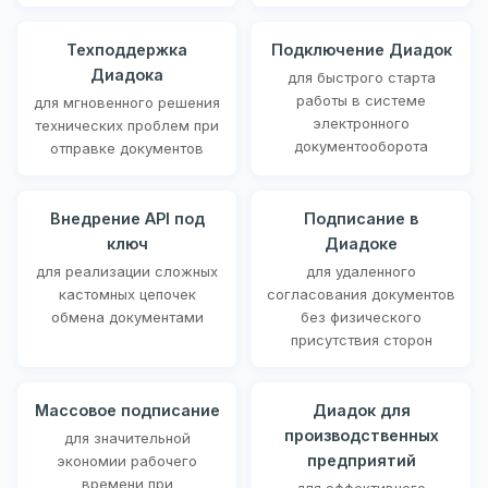
Техподдержка
Подключение Диадок
Диадока
для быстрого старта
работы в системе
для мгновенного решения
электронного
технических проблем при
документооборота
отправке документов
Внедрение API под
Подписание в
ключ
Диадоке
для реализации сложных
для удаленного
кастомных цепочек
согласования документов
обмена документами
без физического
присутствия сторон
Массовое подписание
Диадок для
производственных
для значительной
предприятий
экономии рабочего
времени при
для эффективного