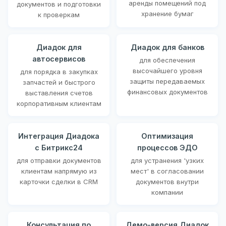
аренды помещений под
документов и подготовки
хранение бумаг
к проверкам
Диадок для
Диадок для банков
автосервисов
для обеспечения
высочайшего уровня
для порядка в закупках
защиты передаваемых
запчастей и быстрого
финансовых документов
выставления счетов
корпоративным клиентам
Интеграция Диадока
Оптимизация
с Битрикс24
процессов ЭДО
для отправки документов
для устранения 'узких
клиентам напрямую из
мест' в согласовании
карточки сделки в CRM
документов внутри
компании
Консультация по
Демо-версия Диадок