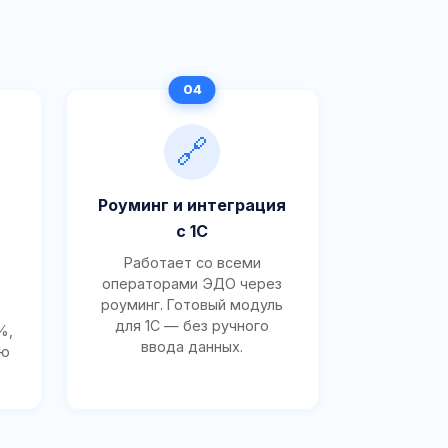
🔗
Роуминг и интеграция
с 1С
Работает со всеми
операторами ЭДО через
роуминг. Готовый модуль
для 1С — без ручного
%,
ввода данных.
ию