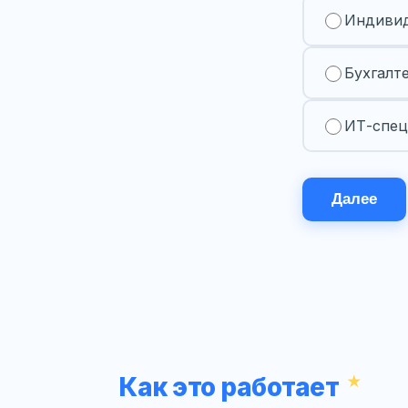
Индивид
Бухгалт
ИТ-спец
Далее
Как это работает