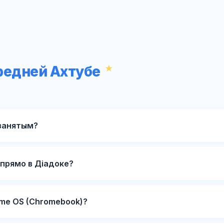
редней Ахтубе
занятым?
прямо в Діадоке?
me OS (Chromebook)?