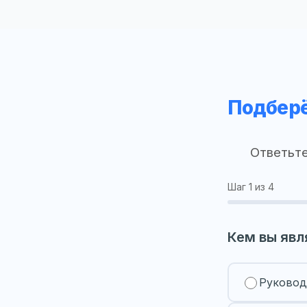
Подберё
Ответьте
Шаг
1
из 4
Кем вы явл
Руковод