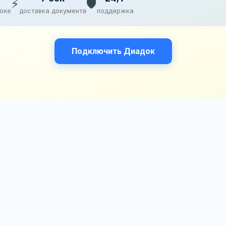
⚡
🛡️
доке
доставка документа
поддержка
Подключить Диадок