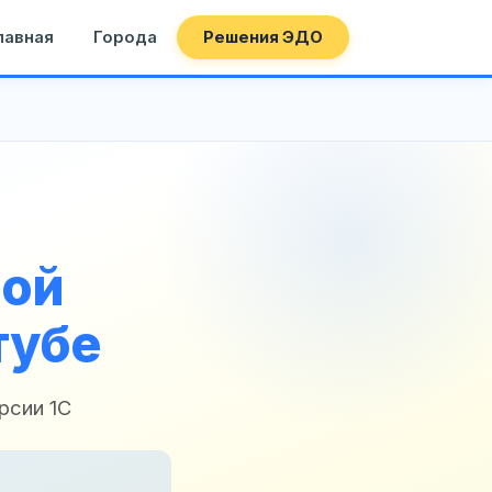
лавная
Города
Решения ЭДО
ной
тубе
рсии 1С