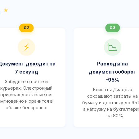
с
⚡
📉
Документ доходит за
Расходы на
7 секунд
документооборот
-95%
Забудьте о почте и
курьерах. Электронный
Клиенты Диадока
оригинал доставляется
сокращают затраты на
мгновенно и хранится в
бумагу и доставку до 95
облаке бессрочно.
а нагрузку на бухгалтер
— на 80%.