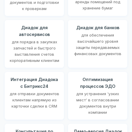
аренды помещений под
документов и подготовки
хранение бумаг
к проверкам
Диадок для
Диадок для банков
автосервисов
для обеспечения
высочайшего уровня
для порядка в закупках
защиты передаваемых
запчастей и быстрого
финансовых документов
выставления счетов
корпоративным клиентам
Интеграция Диадока
Оптимизация
с Битрикс24
процессов ЭДО
для отправки документов
для устранения 'узких
клиентам напрямую из
мест' в согласовании
карточки сделки в CRM
документов внутри
компании
Консультация по
Демо-версия Диадок