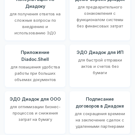
Диадоку
для предварительного
ознакомления с
для получения ответов на
функционалом системы
сложные вопросы по
без финансовых затрат
внедрению и
использованию ЭДО
Приложение
ЭДО Диадок для ИП
Diadoc.Shell
для быстрой отправки
актов и счетов без
для повышения удобства
бумаги
работы при больших
объемах документов
ЭДО Диадок для ООО
Подписание
договоров в Диадоке
для оптимизации бизнес-
процессов и снижения
для сокращения времени
затрат на бумагу
на заключение сделок с
удаленными партнерами