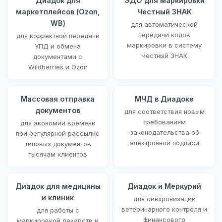
Диадок для
ЭДО для маркировки
маркетплейсов (Ozon,
Честный ЗНАК
WB)
для автоматической
передачи кодов
для корректной передачи
маркировки в систему
УПД и обмена
Честный ЗНАК
документами с
Wildberries и Ozon
Массовая отправка
МЧД в Диадоке
документов
для соответствия новым
требованиям
для экономии времени
законодательства об
при регулярной рассылке
электронной подписи
типовых документов
тысячам клиентов
Диадок для медицины
Диадок и Меркурий
и клиник
для синхронизации
ветеринарного контроля и
для работы с
финансового
маркировкой лекарств и