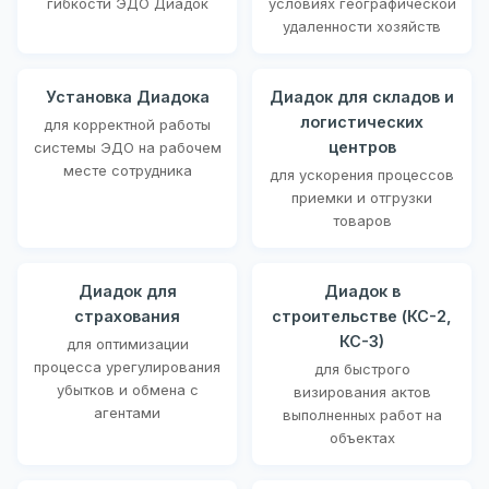
гибкости ЭДО Диадок
условиях географической
удаленности хозяйств
Установка Диадока
Диадок для складов и
логистических
для корректной работы
центров
системы ЭДО на рабочем
месте сотрудника
для ускорения процессов
приемки и отгрузки
товаров
Диадок для
Диадок в
страхования
строительстве (КС-2,
КС-3)
для оптимизации
процесса урегулирования
для быстрого
убытков и обмена с
визирования актов
агентами
выполненных работ на
объектах