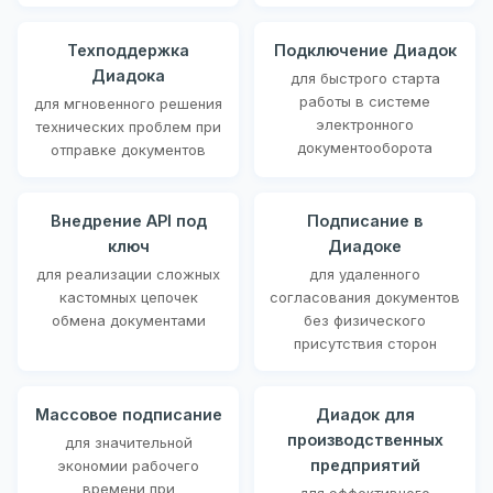
Техподдержка
Подключение Диадок
Диадока
для быстрого старта
работы в системе
для мгновенного решения
электронного
технических проблем при
документооборота
отправке документов
Внедрение API под
Подписание в
ключ
Диадоке
для реализации сложных
для удаленного
кастомных цепочек
согласования документов
обмена документами
без физического
присутствия сторон
Массовое подписание
Диадок для
производственных
для значительной
предприятий
экономии рабочего
времени при
для эффективного