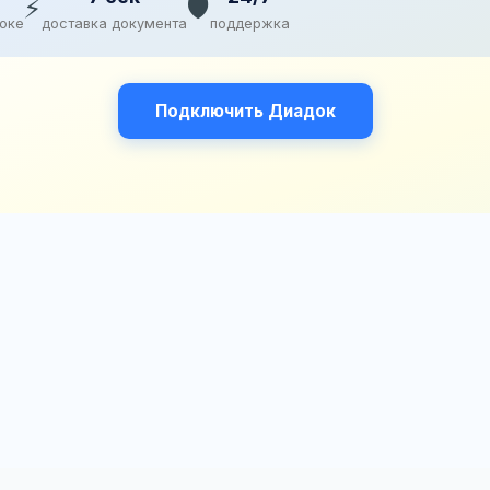
⚡
🛡️
доке
доставка документа
поддержка
Подключить Диадок