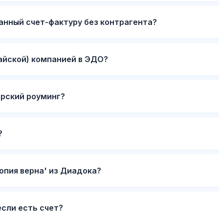
нный счет-фактуру без контрагента?
айской) компанией в ЭДО?
рский роуминг?
?
опия верна' из Диадока?
если есть счет?