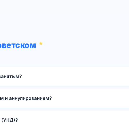
оветском
занятым?
м и аннулированием?
 (УКД)?