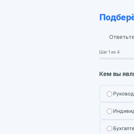
Подберё
Ответьте
Шаг
1
из 4
Кем вы явл
Руковод
Индивид
Бухгалт