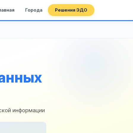
лавная
Города
Решения ЭДО
данных
ской информации