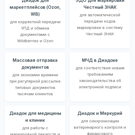
Диадок для
ЭДО для маркировки
маркетплейсов (Ozon,
Честный ЗНАК
WB)
для автоматической
передачи кодов
для корректной передачи
маркировки в систему
УПД и обмена
Честный ЗНАК
документами с
Wildberries и Ozon
Массовая отправка
МЧД в Диадоке
документов
для соответствия новым
требованиям
для экономии времени
законодательства об
при регулярной рассылке
электронной подписи
типовых документов
тысячам клиентов
Диадок для медицины
Диадок и Меркурий
и клиник
для синхронизации
ветеринарного контроля и
для работы с
финансового
маркировкой лекарств и