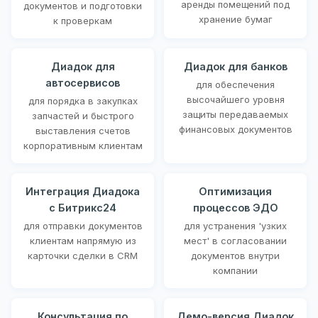
аренды помещений под
документов и подготовки
хранение бумаг
к проверкам
Диадок для
Диадок для банков
автосервисов
для обеспечения
высочайшего уровня
для порядка в закупках
защиты передаваемых
запчастей и быстрого
финансовых документов
выставления счетов
корпоративным клиентам
Интеграция Диадока
Оптимизация
с Битрикс24
процессов ЭДО
для отправки документов
для устранения 'узких
клиентам напрямую из
мест' в согласовании
карточки сделки в CRM
документов внутри
компании
Консультация по
Демо-версия Диадок