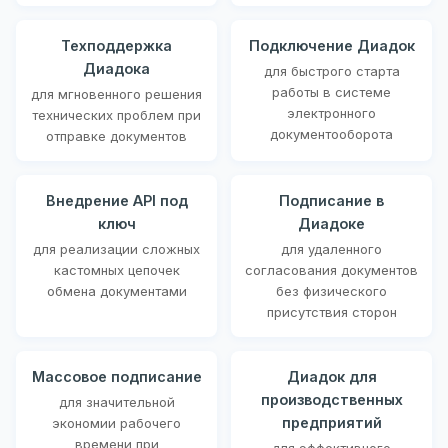
Техподдержка
Подключение Диадок
Диадока
для быстрого старта
работы в системе
для мгновенного решения
электронного
технических проблем при
документооборота
отправке документов
Внедрение API под
Подписание в
ключ
Диадоке
для реализации сложных
для удаленного
кастомных цепочек
согласования документов
обмена документами
без физического
присутствия сторон
Массовое подписание
Диадок для
производственных
для значительной
предприятий
экономии рабочего
времени при
для эффективного