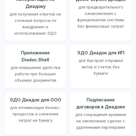
Диадоку
для предварительного
ознакомления с
для получения ответов на
функционалом системы
сложные вопросы по
без финансовых затрат
внедрению и
использованию ЭДО
Приложение
ЭДО Диадок для ИП
Diadoc.Shell
для быстрой отправки
актов и счетов без
для повышения удобства
бумаги
работы при больших
объемах документов
ЭДО Диадок для ООО
Подписание
договоров в Диадоке
для оптимизации бизнес-
процессов и снижения
для сокращения времени
затрат на бумагу
на заключение сделок с
удаленными партнерами