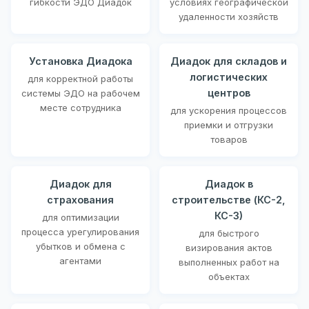
гибкости ЭДО Диадок
условиях географической
удаленности хозяйств
Установка Диадока
Диадок для складов и
логистических
для корректной работы
центров
системы ЭДО на рабочем
месте сотрудника
для ускорения процессов
приемки и отгрузки
товаров
Диадок для
Диадок в
страхования
строительстве (КС-2,
КС-3)
для оптимизации
процесса урегулирования
для быстрого
убытков и обмена с
визирования актов
агентами
выполненных работ на
объектах