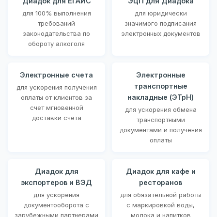
Диадок для ЕГАИС
ЭЦП для Диадока
для 100% выполнения
для юридически
требований
значимого подписания
законодательства по
электронных документов
обороту алкоголя
Электронные счета
Электронные
транспортные
для ускорения получения
накладные (ЭТрН)
оплаты от клиентов за
счет мгновенной
для ускорения обмена
доставки счета
транспортными
документами и получения
оплаты
Диадок для
Диадок для кафе и
экспортеров и ВЭД
ресторанов
для ускорения
для обязательной работы
документооборота с
с маркировкой воды,
зарубежными партнерами
молока и напитков