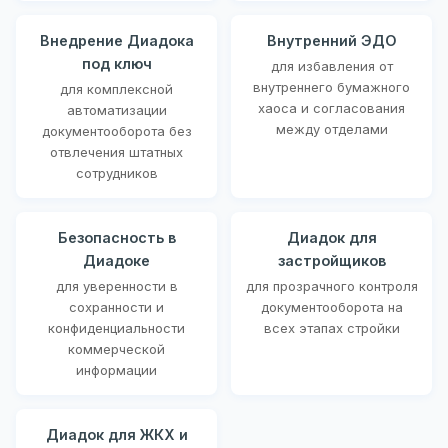
Внедрение Диадока
Внутренний ЭДО
под ключ
для избавления от
внутреннего бумажного
для комплексной
хаоса и согласования
автоматизации
между отделами
документооборота без
отвлечения штатных
сотрудников
Безопасность в
Диадок для
Диадоке
застройщиков
для уверенности в
для прозрачного контроля
сохранности и
документооборота на
конфиденциальности
всех этапах стройки
коммерческой
информации
Диадок для ЖКХ и