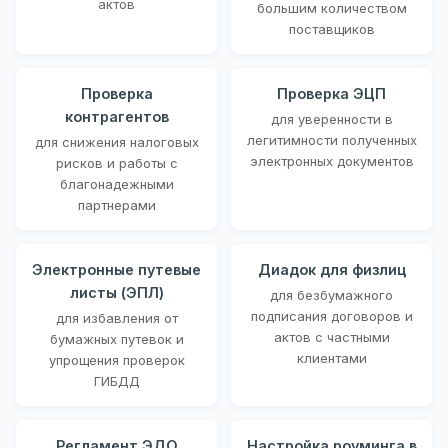
актов
большим количеством
поставщиков
Проверка
Проверка ЭЦП
контрагентов
для уверенности в
легитимности полученных
для снижения налоговых
электронных документов
рисков и работы с
благонадежными
партнерами
Электронные путевые
Диадок для физлиц
листы (ЭПЛ)
для безбумажного
подписания договоров и
для избавления от
актов с частными
бумажных путевок и
клиентами
упрощения проверок
ГИБДД
Регламент ЭДО
Настройка роуминга в