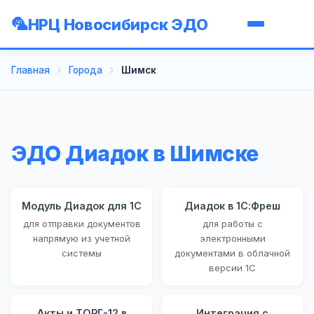
НРЦ Новосибирск ЭДО
Главная
Города
Шимск
ЭДО Диадок в Шимске
Модуль Диадок для 1С
Диадок в 1С:Фреш
для отправки документов
для работы с
напрямую из учетной
электронными
системы
документами в облачной
версии 1С
Акты и ТОРГ-12 в
Интеграция с