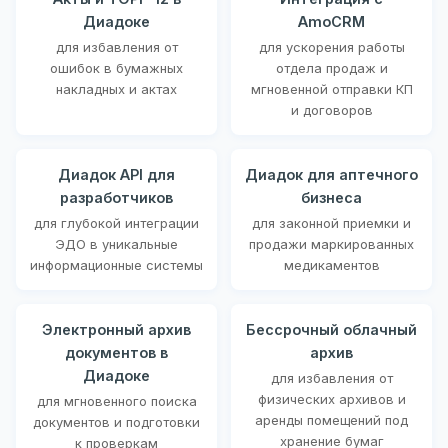
Диадоке
AmoCRM
для избавления от
для ускорения работы
ошибок в бумажных
отдела продаж и
накладных и актах
мгновенной отправки КП
и договоров
Диадок API для
Диадок для аптечного
разработчиков
бизнеса
для глубокой интеграции
для законной приемки и
ЭДО в уникальные
продажи маркированных
информационные системы
медикаментов
Электронный архив
Бессрочный облачный
документов в
архив
Диадоке
для избавления от
физических архивов и
для мгновенного поиска
аренды помещений под
документов и подготовки
хранение бумаг
к проверкам