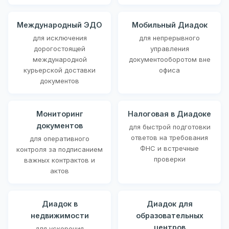
Международный ЭДО
Мобильный Диадок
для исключения
для непрерывного
дорогостоящей
управления
международной
документооборотом вне
курьерской доставки
офиса
документов
Мониторинг
Налоговая в Диадоке
документов
для быстрой подготовки
ответов на требования
для оперативного
ФНС и встречные
контроля за подписанием
проверки
важных контрактов и
актов
Диадок в
Диадок для
недвижимости
образовательных
центров
для ускорения