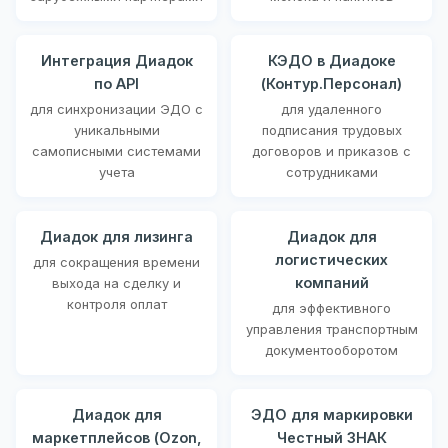
Интеграция Диадок
КЭДО в Диадоке
по API
(Контур.Персонал)
для синхронизации ЭДО с
для удаленного
уникальными
подписания трудовых
самописными системами
договоров и приказов с
учета
сотрудниками
Диадок для лизинга
Диадок для
логистических
для сокращения времени
компаний
выхода на сделку и
контроля оплат
для эффективного
управления транспортным
документооборотом
Диадок для
ЭДО для маркировки
маркетплейсов (Ozon,
Честный ЗНАК