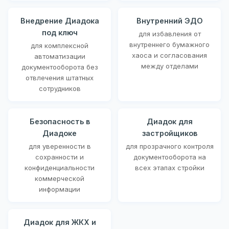
Внедрение Диадока
Внутренний ЭДО
под ключ
для избавления от
внутреннего бумажного
для комплексной
хаоса и согласования
автоматизации
между отделами
документооборота без
отвлечения штатных
сотрудников
Безопасность в
Диадок для
Диадоке
застройщиков
для уверенности в
для прозрачного контроля
сохранности и
документооборота на
конфиденциальности
всех этапах стройки
коммерческой
информации
Диадок для ЖКХ и