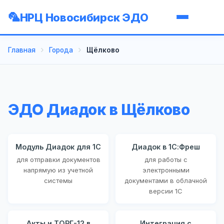
НРЦ Новосибирск ЭДО
Главная
Города
Щёлково
ЭДО Диадок в Щёлково
Модуль Диадок для 1С
Диадок в 1С:Фреш
для отправки документов
для работы с
напрямую из учетной
электронными
системы
документами в облачной
версии 1С
Акты и ТОРГ-12 в
Интеграция с