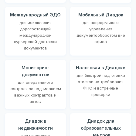
Международный ЭДО
Мобильный Диадок
для исключения
для непрерывного
дорогостоящей
управления
международной
документооборотом вне
курьерской доставки
офиса
документов
Мониторинг
Налоговая в Диадоке
документов
для быстрой подготовки
ответов на требования
для оперативного
ФНС и встречные
контроля за подписанием
проверки
важных контрактов и
актов
Диадок в
Диадок для
недвижимости
образовательных
центров
для ускорения