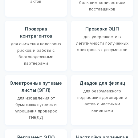
актов
большим количеством
поставщиков
Проверка
Проверка ЭЦП
контрагентов
для уверенности в
легитимности полученных
для снижения налоговых
электронных документов
рисков и работы с
благонадежными
партнерами
Электронные путевые
Диадок для физлиц
листы (ЭПЛ)
для безбумажного
подписания договоров и
для избавления от
актов с частными
бумажных путевок и
клиентами
упрощения проверок
ГИБДД
Регламент ЭДО
Настройка роуминга в