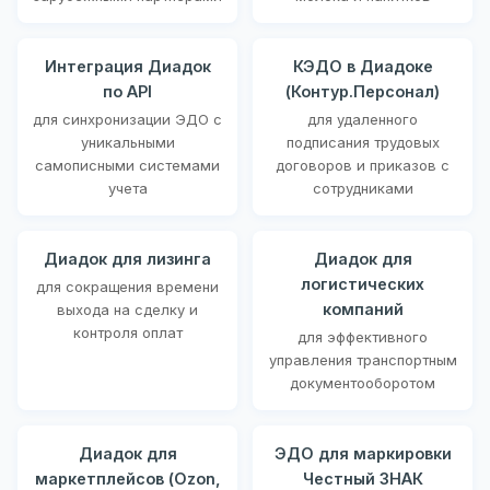
Интеграция Диадок
КЭДО в Диадоке
по API
(Контур.Персонал)
для синхронизации ЭДО с
для удаленного
уникальными
подписания трудовых
самописными системами
договоров и приказов с
учета
сотрудниками
Диадок для лизинга
Диадок для
логистических
для сокращения времени
компаний
выхода на сделку и
контроля оплат
для эффективного
управления транспортным
документооборотом
Диадок для
ЭДО для маркировки
маркетплейсов (Ozon,
Честный ЗНАК