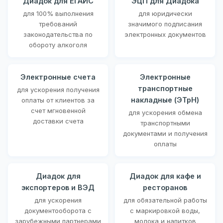
Диадок для ЕГАИС
ЭЦП для Диадока
для 100% выполнения
для юридически
требований
значимого подписания
законодательства по
электронных документов
обороту алкоголя
Электронные счета
Электронные
транспортные
для ускорения получения
накладные (ЭТрН)
оплаты от клиентов за
счет мгновенной
для ускорения обмена
доставки счета
транспортными
документами и получения
оплаты
Диадок для
Диадок для кафе и
экспортеров и ВЭД
ресторанов
для ускорения
для обязательной работы
документооборота с
с маркировкой воды,
зарубежными партнерами
молока и напитков