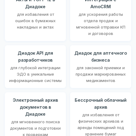
Диадоке
AmoCRM
для избавления от
для ускорения работы
ошибок в бумажных
отдела продаж и
накладных и актах
мгновенной отправки КП
и договоров
Диадок API для
Диадок для аптечного
разработчиков
бизнеса
для глубокой интеграции
для законной приемки и
ЭДО в уникальные
продажи маркированных
информационные системы
медикаментов
Электронный архив
Бессрочный облачный
документов в
архив
Диадоке
для избавления от
физических архивов и
для мгновенного поиска
аренды помещений под
документов и подготовки
хранение бумаг
к проверкам