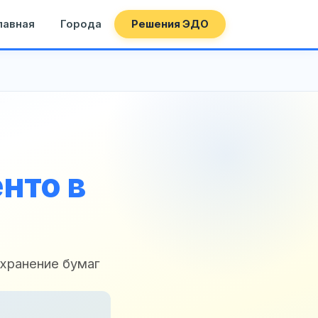
лавная
Города
Решения ЭДО
нто в
 хранение бумаг