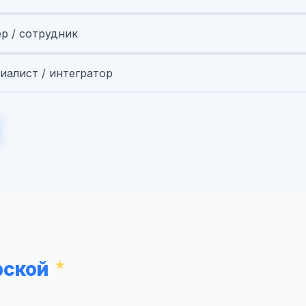
ер / сотрудник
иалист / интегратор
рской