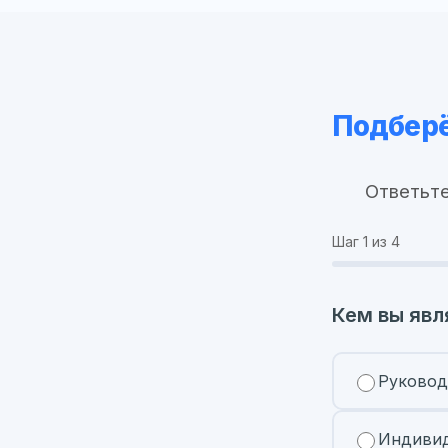
Подберё
Ответьте
Шаг
1
из 4
Кем вы явл
Руковод
Индивид