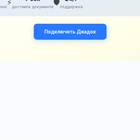
⚡
🛡️
доке
доставка документа
поддержка
Подключить Диадок