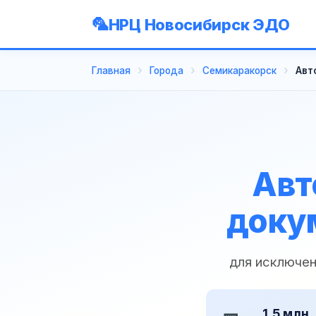
НРЦ Новосибирск ЭДО
Главная
Города
Семикаракорск
Авт
Авт
доку
для исключен
1,5 млн