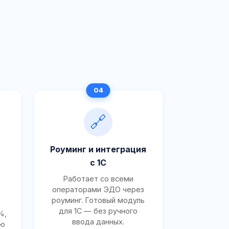
🔗
Роуминг и интеграция
с 1С
Работает со всеми
операторами ЭДО через
роуминг. Готовый модуль
для 1С — без ручного
%,
ввода данных.
ию