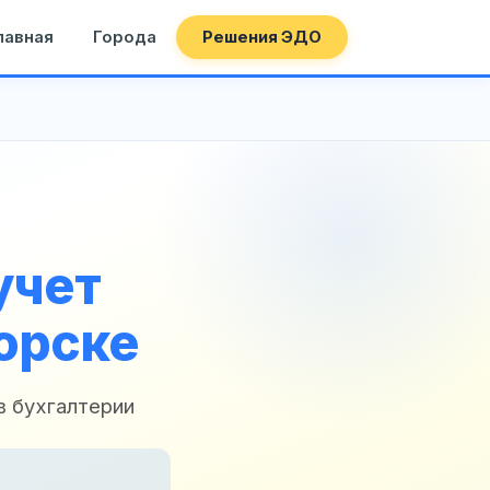
лавная
Города
Решения ЭДО
учет
орске
в бухгалтерии