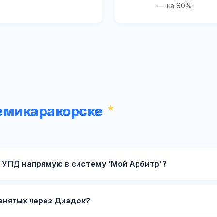
— на 80%.
Семикаракорске
 УПД напрямую в систему 'Мой Арбитр'?
анятых через Диадок?