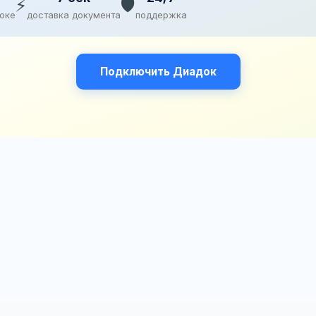
⚡
🛡️
доке
доставка документа
поддержка
Подключить Диадок