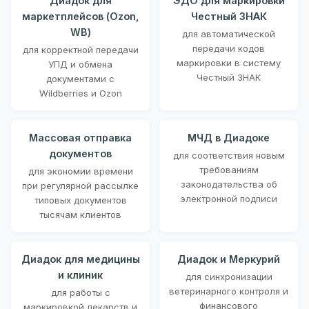
Диадок для
ЭДО для маркировки
маркетплейсов (Ozon,
Честный ЗНАК
WB)
для автоматической
передачи кодов
для корректной передачи
маркировки в систему
УПД и обмена
Честный ЗНАК
документами с
Wildberries и Ozon
Массовая отправка
МЧД в Диадоке
документов
для соответствия новым
требованиям
для экономии времени
законодательства об
при регулярной рассылке
электронной подписи
типовых документов
тысячам клиентов
Диадок для медицины
Диадок и Меркурий
и клиник
для синхронизации
ветеринарного контроля и
для работы с
финансового
маркировкой лекарств и