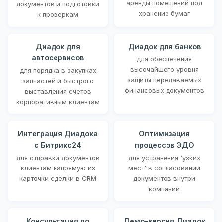
аренды помещений под
документов и подготовки
хранение бумаг
к проверкам
Диадок для
Диадок для банков
автосервисов
для обеспечения
высочайшего уровня
для порядка в закупках
защиты передаваемых
запчастей и быстрого
финансовых документов
выставления счетов
корпоративным клиентам
Интеграция Диадока
Оптимизация
с Битрикс24
процессов ЭДО
для отправки документов
для устранения 'узких
клиентам напрямую из
мест' в согласовании
карточки сделки в CRM
документов внутри
компании
Консультация по
Демо-версия Диадок