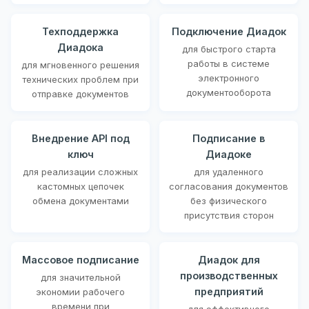
Техподдержка
Подключение Диадок
Диадока
для быстрого старта
работы в системе
для мгновенного решения
электронного
технических проблем при
документооборота
отправке документов
Внедрение API под
Подписание в
ключ
Диадоке
для реализации сложных
для удаленного
кастомных цепочек
согласования документов
обмена документами
без физического
присутствия сторон
Массовое подписание
Диадок для
производственных
для значительной
предприятий
экономии рабочего
времени при
для эффективного