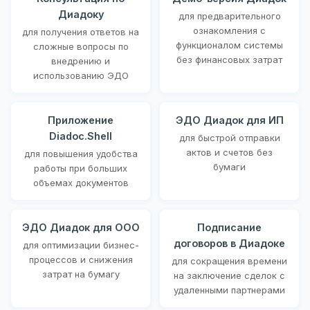
Диадоку
для предварительного
ознакомления с
для получения ответов на
функционалом системы
сложные вопросы по
без финансовых затрат
внедрению и
использованию ЭДО
Приложение
ЭДО Диадок для ИП
Diadoc.Shell
для быстрой отправки
актов и счетов без
для повышения удобства
бумаги
работы при больших
объемах документов
ЭДО Диадок для ООО
Подписание
договоров в Диадоке
для оптимизации бизнес-
процессов и снижения
для сокращения времени
затрат на бумагу
на заключение сделок с
удаленными партнерами