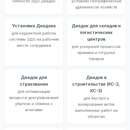
гибкости ЭДО Диадок
условиях географической
удаленности хозяйств
Установка Диадока
Диадок для складов и
логистических
для корректной работы
центров
системы ЭДО на рабочем
месте сотрудника
для ускорения процессов
приемки и отгрузки
товаров
Диадок для
Диадок в
страхования
строительстве (КС-2,
КС-3)
для оптимизации
процесса урегулирования
для быстрого
убытков и обмена с
визирования актов
агентами
выполненных работ на
объектах