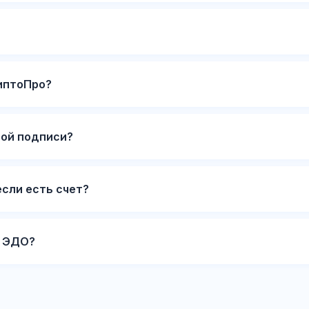
иптоПро?
ной подписи?
если есть счет?
а ЭДО?