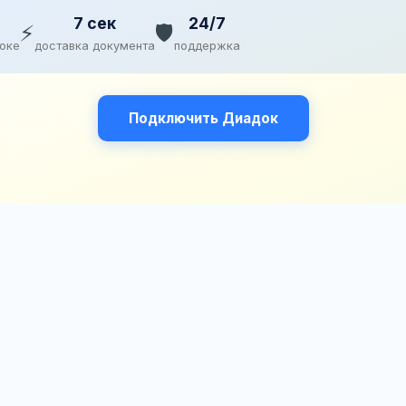
7 сек
24/7
⚡
🛡️
доке
доставка документа
поддержка
Подключить Диадок