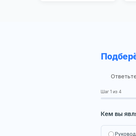
Подберё
Ответьте
Шаг
1
из 4
Кем вы явл
Руковод