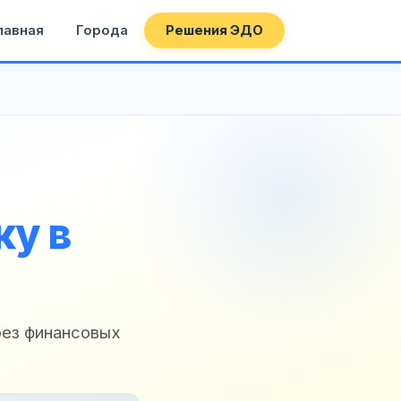
лавная
Города
Решения ЭДО
у в
без финансовых