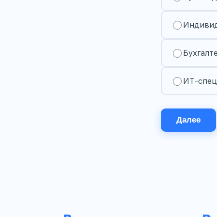
Индивид
Бухгалт
ИТ-спец
Далее