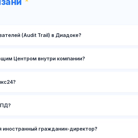
язани
ателей (Audit Trail) в Диадоке?
ющим Центром внутри компании?
икс24?
НПД?
 я иностранный гражданин-директор?