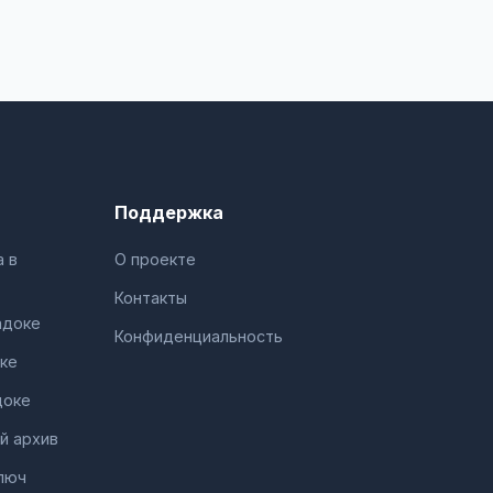
Поддержка
 в
О проекте
Контакты
адоке
Конфиденциальность
ке
доке
й архив
люч