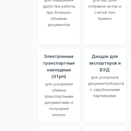
для повышения
для быстрой
удобства работы
отправки актов и
при больших
счетов без
объемах
бумаги
документов
Электронные
Диадок для
транспортные
экспортеров и
накладные
ВЭД
(ЭТрН)
для ускорения
документооборота
для ускорения
с зарубежными
обмена
партнерами
транспортными
документами и
получения
оплаты