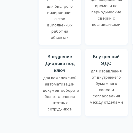
времени на
для быстрого
периодические
визирования
сверки с
актов
поставщиками
выполненных
работ на
объектах
Внедрение
Внутренний
Диадока под
ЭДО
ключ
для избавления
от внутреннего
для комплексной
бумажного
автоматизации
хаоса и
документооборота
согласования
без отвлечения
между отделами
штатных
сотрудников