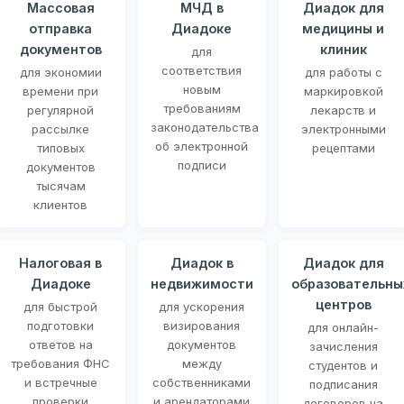
Массовая
МЧД в
Диадок для
отправка
Диадоке
медицины и
документов
клиник
для
соответствия
для экономии
для работы с
новым
времени при
маркировкой
требованиям
регулярной
лекарств и
законодательства
рассылке
электронными
об электронной
типовых
рецептами
подписи
документов
тысячам
клиентов
Налоговая в
Диадок в
Диадок для
Диадоке
недвижимости
образовательны
центров
для быстрой
для ускорения
подготовки
визирования
для онлайн-
ответов на
документов
зачисления
требования ФНС
между
студентов и
и встречные
собственниками
подписания
проверки
и арендаторами
договоров на