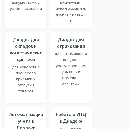
документами в
клиентами,
уставе компании
использующими
другие системы
ЭДО
Диадок для
Диадок для
складов и
страхования
логистических
для оптимизации
центров
процесса
урегулирования
для ускорения
убытков и
процессов
обмена с
приемки и
агентами
отгрузки
товаров
Автоматизация
Работа с УПД
учета в
в Диадоке
Диадоке
для замены