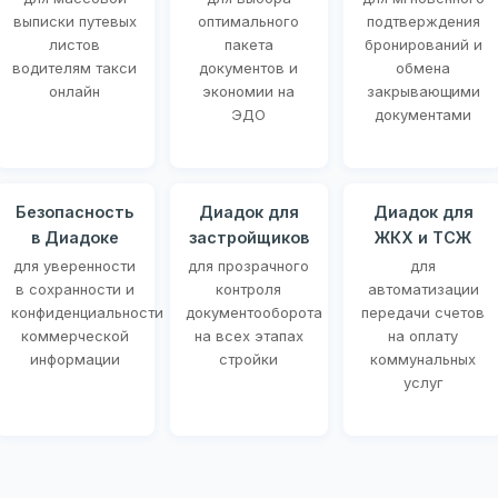
выписки путевых
оптимального
подтверждения
листов
пакета
бронирований и
водителям такси
документов и
обмена
онлайн
экономии на
закрывающими
ЭДО
документами
Безопасность
Диадок для
Диадок для
в Диадоке
застройщиков
ЖКХ и ТСЖ
для уверенности
для прозрачного
для
в сохранности и
контроля
автоматизации
конфиденциальности
документооборота
передачи счетов
коммерческой
на всех этапах
на оплату
информации
стройки
коммунальных
услуг