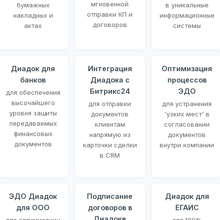
мгновенной
бумажных
в уникальные
отправки КП и
накладных и
информационные
договоров
актах
системы
Диадок для
Интеграция
Оптимизация
банков
Диадока с
процессов
Битрикс24
ЭДО
для обеспечения
высочайшего
для отправки
для устранения
уровня защиты
документов
'узких мест' в
передаваемых
клиентам
согласовании
финансовых
напрямую из
документов
документов
карточки сделки
внутри компании
в CRM
ЭДО Диадок
Подписание
Диадок для
для ООО
договоров в
ЕГАИС
Диадоке