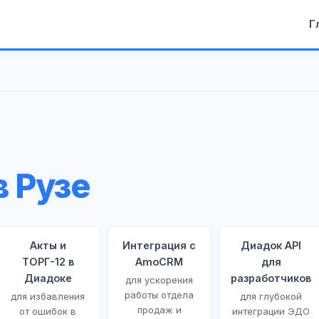
Г
 Рузе
Акты и
Интеграция с
Диадок API
ТОРГ-12 в
AmoCRM
для
Диадоке
разработчиков
для ускорения
работы отдела
для избавления
для глубокой
продаж и
от ошибок в
интеграции ЭДО