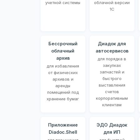
учетной системы
облачной версии
1С
Бессрочный
Диадок для
облачный
автосервисов
архив
для порядка в
закупках
для избавления
запчастей и
от физических
быстрого
архивов и
выставления
аренды
счетов
помещений под
корпоративным
хранение бумаг
клиентам
Приложение
ЭДО Диадок
Diadoc.Shell
для ИП