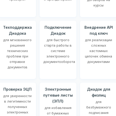
курсы
Техподдержка
Подключение
Внедрение API
Диадока
Диадок
под ключ
для мгновенного
для быстрого
для реализации
решения
старта работы в
сложных
технических
системе
кастомных
проблем при
электронного
цепочек обмена
отправке
документооборота
документами
документов
Проверка ЭЦП
Электронные
Диадок для
путевые листы
физлиц
для уверенности
(ЭПЛ)
в легитимности
для
полученных
безбумажного
для избавления
электронных
подписания
от бумажных