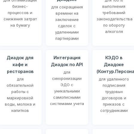
для оптимизации
для 100%
бизнес-
выполнения
для сокращения
процессов и
требований
времени на
снижения затрат
законодательства
заключение
на бумагу
по обороту
сделок с
алкоголя
удаленными
партнерами
Диадок для
Интеграция
КЭДО в
кафе и
Диадок по API
Диадоке
ресторанов
(Контур.Персона
для
синхронизации
для
для удаленного
ЭДО с
обязательной
подписания
уникальными
работы с
трудовых
самописными
маркировкой
договоров и
системами учета
воды, молока и
приказов с
напитков
сотрудниками