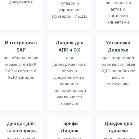
документов
договоров и
путевок и
актов с
упрощения
частными
проверок ГИБДД
клиентами
Интеграция с
Диадок для
Установка
SAP
АПК и СХ
Диадока
для объединения
для
для корректной
мощностей ERP
своевременного
работы системы
SAP и гибкости
обмена
ЭДО на рабочем
ЭДО Диадок
документами в
месте
условиях
сотрудника
географической
удаленности
хозяйств
Диадок для
Тарифы
Диадок для
таксопарков
Диадок
туризма
для массовой
для выбора
для мгновенного