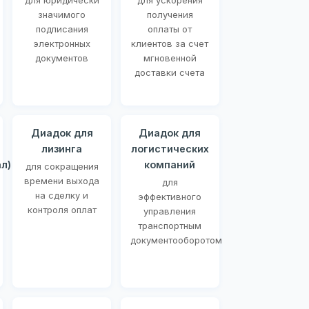
для юридически
для ускорения
значимого
получения
подписания
оплаты от
электронных
клиентов за счет
документов
мгновенной
доставки счета
Диадок для
Диадок для
лизинга
логистических
л)
компаний
для сокращения
времени выхода
для
на сделку и
эффективного
контроля оплат
управления
транспортным
документооборотом