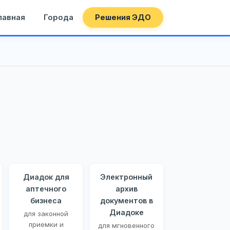
лавная
Города
Решения ЭДО
Диадок для
Электронный
аптечного
архив
бизнеса
документов в
Диадоке
для законной
приемки и
для мгновенного