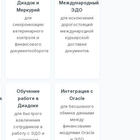
Диадок и
Международный
Меркурий
ЭДО
для
для исключения
синхронизации
дорогостоящей
ветеринарного
международной
контроля и
курьерской
финансового
доставки
документооборота
документов
Обучение
Интеграция с
х
работе в
Oracle
Диадоке
для бесшовного
обмена данными
для быстрого
между
вовлечения
финансовыми
сотрудников в
модулями Oracle
работу с ЭДО и
и ЭДО
снижения