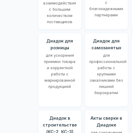
с
взаимодействия
благонадежными
с большим
партнерами
количеством
поставщиков
Диадок для
Диадок для
розницы
самозанятых
для ускорения
для
приемки товара
профессиональной
и корректной
работы с
работы с
крупными
маркированной
заказчиками без
продукцией
лишней
бюрократии
Диадок в
Акты сверки в
строительстве
Диадоке
(КС-2, КС-3)
для сокращения