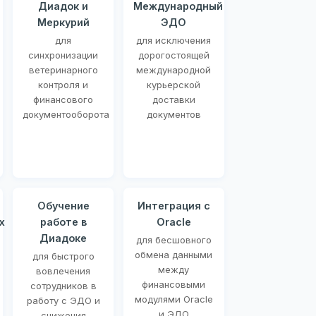
Диадок и
Международный
Меркурий
ЭДО
для
для исключения
синхронизации
дорогостоящей
ветеринарного
международной
контроля и
курьерской
финансового
доставки
документооборота
документов
Обучение
Интеграция с
х
работе в
Oracle
Диадоке
для бесшовного
обмена данными
для быстрого
между
вовлечения
финансовыми
сотрудников в
модулями Oracle
работу с ЭДО и
и ЭДО
снижения