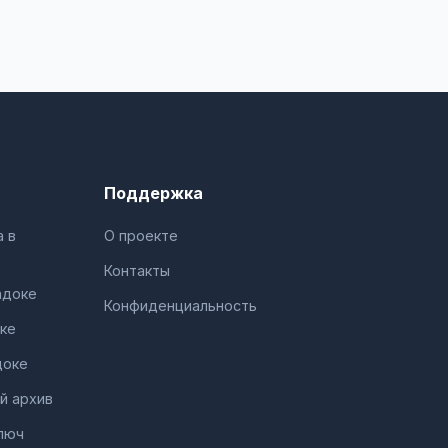
Поддержка
 в
О проекте
Контакты
адоке
Конфиденциальность
ке
доке
й архив
люч