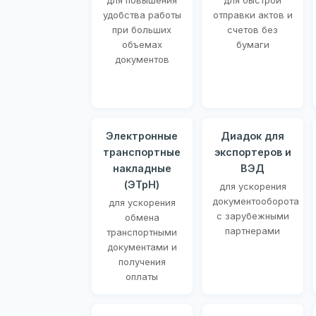
для повышения
для быстрой
удобства работы
отправки актов и
при больших
счетов без
объемах
бумаги
документов
Электронные
Диадок для
транспортные
экспортеров и
накладные
ВЭД
(ЭТрН)
для ускорения
документооборота
для ускорения
с зарубежными
обмена
партнерами
транспортными
документами и
получения
оплаты