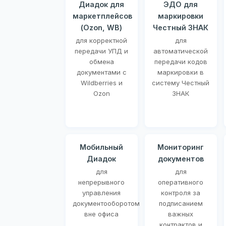
Диадок для
ЭДО для
маркетплейсов
маркировки
(Ozon, WB)
Честный ЗНАК
для корректной
для
передачи УПД и
автоматической
обмена
передачи кодов
документами с
маркировки в
Wildberries и
систему Честный
Ozon
ЗНАК
Мобильный
Мониторинг
Диадок
документов
для
для
непрерывного
оперативного
управления
контроля за
документооборотом
подписанием
вне офиса
важных
контрактов и