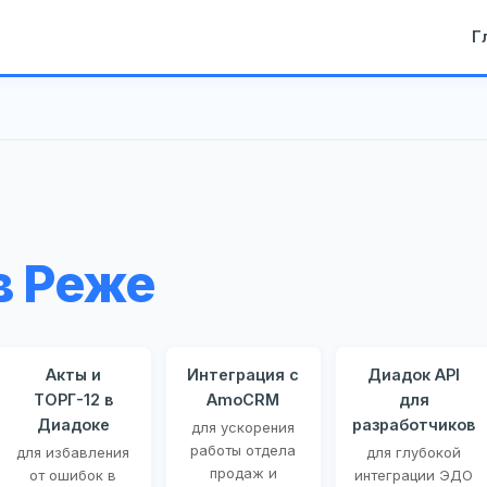
Г
в Реже
Акты и
Интеграция с
Диадок API
ТОРГ-12 в
AmoCRM
для
Диадоке
разработчиков
для ускорения
работы отдела
для избавления
для глубокой
продаж и
от ошибок в
интеграции ЭДО