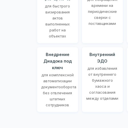
времени на
для быстрого
периодические
визирования
сверки с
актов
поставщиками
выполненных
работ на
объектах
Внедрение
Внутренний
Диадока под
ЭДО
ключ
для избавления
от внутреннего
для комплексной
бумажного
автоматизации
хаоса и
документооборота
согласования
без отвлечения
между отделами
штатных
сотрудников