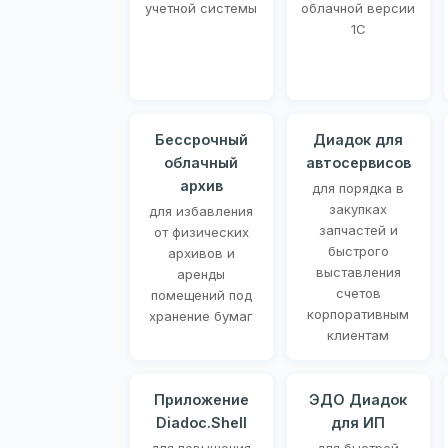
учетной системы
облачной версии
1С
Бессрочный
Диадок для
облачный
автосервисов
архив
для порядка в
закупках
для избавления
запчастей и
от физических
быстрого
архивов и
выставления
аренды
счетов
помещений под
корпоративным
хранение бумаг
клиентам
Приложение
ЭДО Диадок
Diadoc.Shell
для ИП