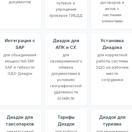
документов
договоров и
путевок и
актов с
упрощения
частными
проверок ГИБДД
клиентами
Интеграция с
Диадок для
Установка
SAP
АПК и СХ
Диадока
для объединения
для
для корректной
мощностей ERP
своевременного
работы системы
SAP и гибкости
обмена
ЭДО на рабочем
ЭДО Диадок
документами в
месте
условиях
сотрудника
географической
удаленности
хозяйств
Диадок для
Тарифы
Диадок для
таксопарков
Диадок
туризма
для массовой
для выбора
для мгновенного