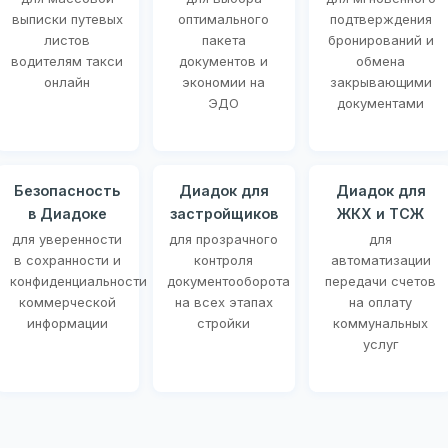
выписки путевых
оптимального
подтверждения
листов
пакета
бронирований и
водителям такси
документов и
обмена
онлайн
экономии на
закрывающими
ЭДО
документами
Безопасность
Диадок для
Диадок для
в Диадоке
застройщиков
ЖКХ и ТСЖ
для уверенности
для прозрачного
для
в сохранности и
контроля
автоматизации
конфиденциальности
документооборота
передачи счетов
коммерческой
на всех этапах
на оплату
информации
стройки
коммунальных
услуг