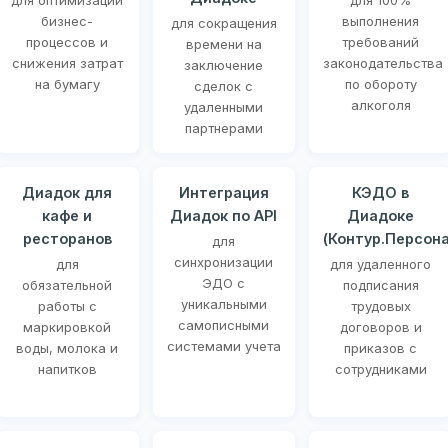
для оптимизации
для 100%
бизнес-
выполнения
для сокращения
процессов и
требований
времени на
снижения затрат
законодательства
заключение
на бумагу
по обороту
сделок с
алкоголя
удаленными
партнерами
Диадок для
Интеграция
КЭДО в
кафе и
Диадок по API
Диадоке
ресторанов
(Контур.Персона
для
синхронизации
для
для удаленного
ЭДО с
обязательной
подписания
уникальными
работы с
трудовых
самописными
маркировкой
договоров и
системами учета
воды, молока и
приказов с
напитков
сотрудниками