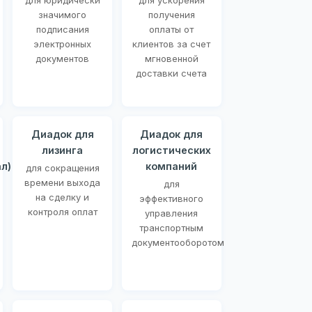
для юридически
для ускорения
значимого
получения
подписания
оплаты от
электронных
клиентов за счет
документов
мгновенной
доставки счета
Диадок для
Диадок для
лизинга
логистических
л)
компаний
для сокращения
времени выхода
для
на сделку и
эффективного
контроля оплат
управления
транспортным
документооборотом