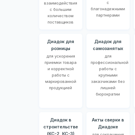
с
взаимодействия
благонадежными
с большим
партнерами
количеством
поставщиков
Диадок для
Диадок для
розницы
самозанятых
для ускорения
для
приемки товара
профессиональной
и корректной
работы с
работы с
крупными
маркированной
заказчиками без
продукцией
лишней
бюрократии
Диадок в
Акты сверки в
строительстве
Диадоке
(КС-2, КС-3)
для сокращения