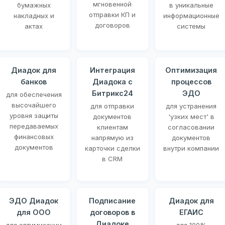
мгновенной
бумажных
в уникальные
отправки КП и
накладных и
информационные
договоров
актах
системы
Диадок для
Интеграция
Оптимизация
банков
Диадока с
процессов
Битрикс24
ЭДО
для обеспечения
высочайшего
для отправки
для устранения
уровня защиты
документов
'узких мест' в
передаваемых
клиентам
согласовании
финансовых
напрямую из
документов
документов
карточки сделки
внутри компании
в CRM
ЭДО Диадок
Подписание
Диадок для
для ООО
договоров в
ЕГАИС
Диадоке