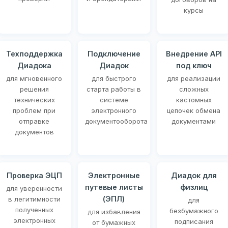
курсы
Техподдержка
Подключение
Внедрение API
Диадока
Диадок
под ключ
для мгновенного
для быстрого
для реализации
решения
старта работы в
сложных
технических
системе
кастомных
проблем при
электронного
цепочек обмена
отправке
документооборота
документами
документов
Проверка ЭЦП
Электронные
Диадок для
путевые листы
физлиц
для уверенности
(ЭПЛ)
в легитимности
для
полученных
безбумажного
для избавления
электронных
подписания
от бумажных