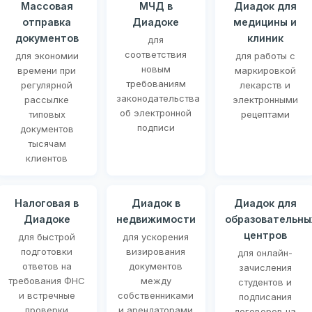
Массовая
МЧД в
Диадок для
отправка
Диадоке
медицины и
документов
клиник
для
соответствия
для экономии
для работы с
новым
времени при
маркировкой
требованиям
регулярной
лекарств и
законодательства
рассылке
электронными
об электронной
типовых
рецептами
подписи
документов
тысячам
клиентов
Налоговая в
Диадок в
Диадок для
Диадоке
недвижимости
образовательны
центров
для быстрой
для ускорения
подготовки
визирования
для онлайн-
ответов на
документов
зачисления
требования ФНС
между
студентов и
и встречные
собственниками
подписания
проверки
и арендаторами
договоров на