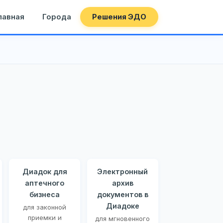
лавная
Города
Решения ЭДО
Диадок для
Электронный
аптечного
архив
бизнеса
документов в
Диадоке
для законной
приемки и
для мгновенного