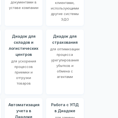
документами в
клиентами,
уставе компании
использующими
другие системы
ЭДО
Диадок для
Диадок для
складов и
страхования
логистических
для оптимизации
центров
процесса
урегулирования
для ускорения
убытков и
процессов
обмена с
приемки и
агентами
отгрузки
товаров
Автоматизация
Работа с УПД
учета в
в Диадоке
Диадоке
для замены