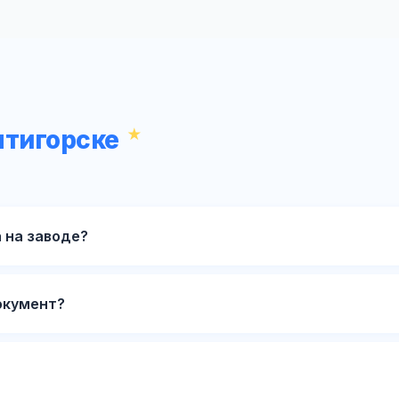
ятигорске
 на заводе?
окумент?