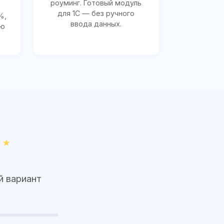
роуминг. Готовый модуль
для 1С — без ручного
%,
ввода данных.
ию
й вариант