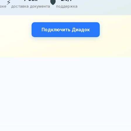
⚡
🛡️
доке
доставка документа
поддержка
Подключить Диадок