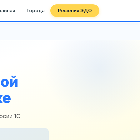
лавная
Города
Решения ЭДО
ной
ке
рсии 1С