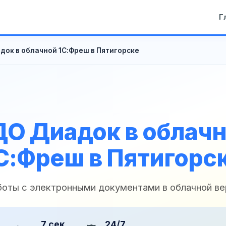
Г
док в облачной 1С:Фреш в Пятигорске
О Диадок в облач
С:Фреш в Пятигорс
боты с электронными документами в облачной ве
7 сек
24/7