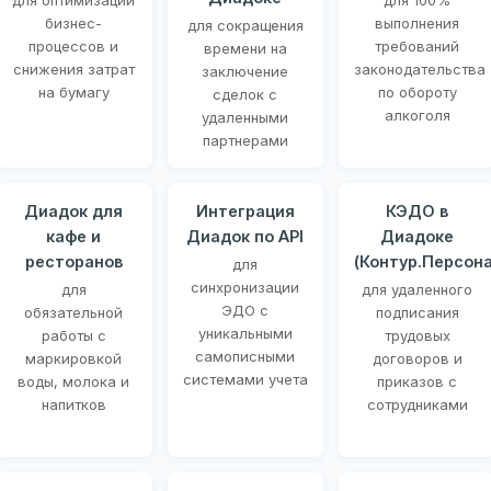
для оптимизации
для 100%
бизнес-
выполнения
для сокращения
процессов и
требований
времени на
снижения затрат
законодательства
заключение
на бумагу
по обороту
сделок с
алкоголя
удаленными
партнерами
Диадок для
Интеграция
КЭДО в
кафе и
Диадок по API
Диадоке
ресторанов
(Контур.Персона
для
синхронизации
для
для удаленного
ЭДО с
обязательной
подписания
уникальными
работы с
трудовых
самописными
маркировкой
договоров и
системами учета
воды, молока и
приказов с
напитков
сотрудниками