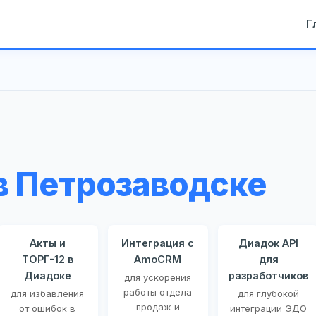
Г
в Петрозаводске
Акты и
Интеграция с
Диадок API
ТОРГ-12 в
AmoCRM
для
Диадоке
разработчиков
для ускорения
работы отдела
для избавления
для глубокой
продаж и
от ошибок в
интеграции ЭДО