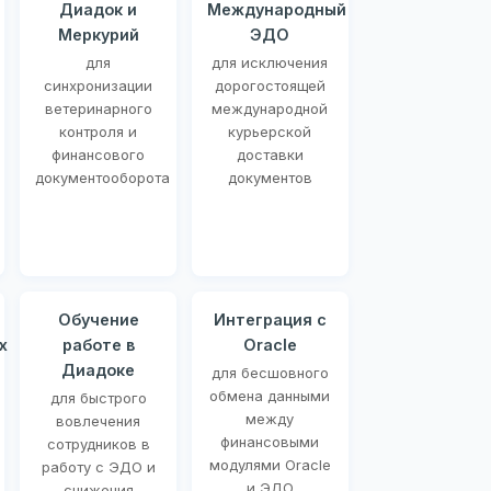
Диадок и
Международный
Меркурий
ЭДО
для
для исключения
синхронизации
дорогостоящей
ветеринарного
международной
контроля и
курьерской
финансового
доставки
документооборота
документов
Обучение
Интеграция с
х
работе в
Oracle
Диадоке
для бесшовного
обмена данными
для быстрого
между
вовлечения
финансовыми
сотрудников в
модулями Oracle
работу с ЭДО и
и ЭДО
снижения