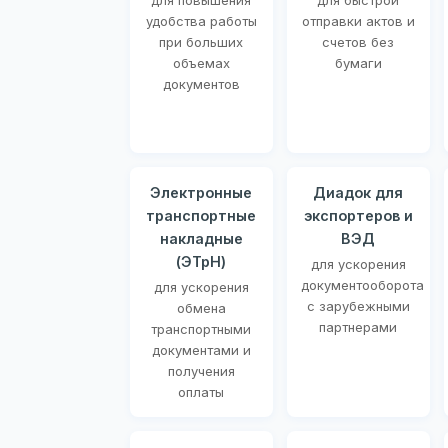
для повышения
для быстрой
удобства работы
отправки актов и
при больших
счетов без
объемах
бумаги
документов
Электронные
Диадок для
транспортные
экспортеров и
накладные
ВЭД
(ЭТрН)
для ускорения
документооборота
для ускорения
с зарубежными
обмена
партнерами
транспортными
документами и
получения
оплаты