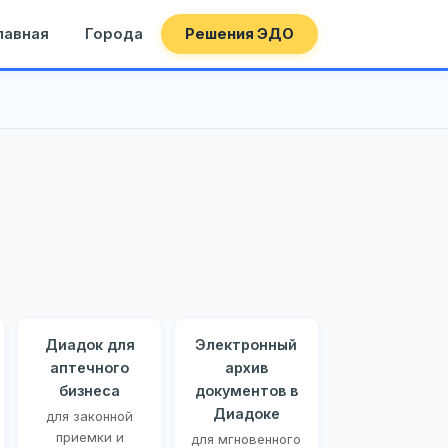
лавная
Города
Решения ЭДО
Диадок для
Электронный
аптечного
архив
бизнеса
документов в
Диадоке
для законной
приемки и
для мгновенного