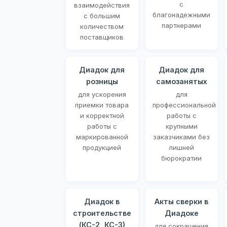
с
взаимодействия
благонадежными
с большим
партнерами
количеством
поставщиков
Диадок для
Диадок для
розницы
самозанятых
для ускорения
для
приемки товара
профессиональной
и корректной
работы с
работы с
крупными
маркированной
заказчиками без
продукцией
лишней
бюрократии
Диадок в
Акты сверки в
строительстве
Диадоке
(КС-2, КС-3)
для сокращения