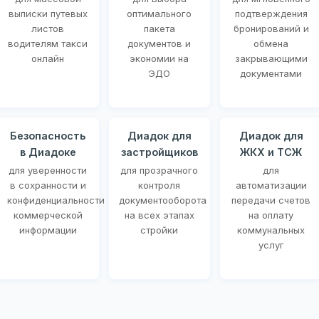
выписки путевых
оптимального
подтверждения
листов
пакета
бронирований и
водителям такси
документов и
обмена
онлайн
экономии на
закрывающими
ЭДО
документами
Безопасность
Диадок для
Диадок для
в Диадоке
застройщиков
ЖКХ и ТСЖ
для уверенности
для прозрачного
для
в сохранности и
контроля
автоматизации
конфиденциальности
документооборота
передачи счетов
коммерческой
на всех этапах
на оплату
информации
стройки
коммунальных
услуг