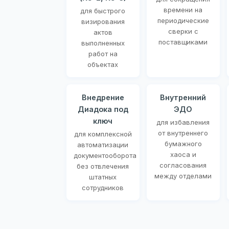
времени на
для быстрого
периодические
визирования
сверки с
актов
поставщиками
выполненных
работ на
объектах
Внедрение
Внутренний
Диадока под
ЭДО
ключ
для избавления
от внутреннего
для комплексной
бумажного
автоматизации
хаоса и
документооборота
согласования
без отвлечения
между отделами
штатных
сотрудников