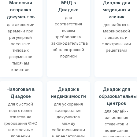
Массовая
МЧД в
Диадок для
отправка
Диадоке
медицины и
документов
клиник
для
соответствия
для экономии
для работы с
новым
времени при
маркировкой
требованиям
регулярной
лекарств и
законодательства
рассылке
электронными
об электронной
типовых
рецептами
подписи
документов
тысячам
клиентов
Налоговая в
Диадок в
Диадок для
Диадоке
недвижимости
образовательны
центров
для быстрой
для ускорения
подготовки
визирования
для онлайн-
ответов на
документов
зачисления
требования ФНС
между
студентов и
и встречные
собственниками
подписания
проверки
и арендаторами
договоров на