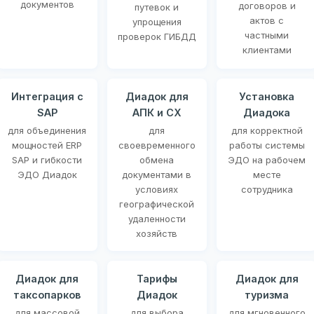
документов
договоров и
путевок и
актов с
упрощения
частными
проверок ГИБДД
клиентами
Интеграция с
Диадок для
Установка
SAP
АПК и СХ
Диадока
для объединения
для
для корректной
мощностей ERP
своевременного
работы системы
SAP и гибкости
обмена
ЭДО на рабочем
ЭДО Диадок
документами в
месте
условиях
сотрудника
географической
удаленности
хозяйств
Диадок для
Тарифы
Диадок для
таксопарков
Диадок
туризма
для массовой
для выбора
для мгновенного