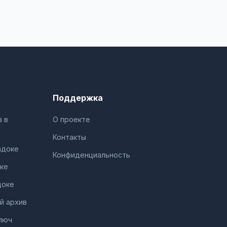
Поддержка
 в
О проекте
Контакты
адоке
Конфиденциальность
ке
доке
й архив
люч