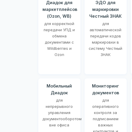
Диадок для
ЭДО для
маркетплейсов
маркировки
(Ozon, WB)
Честный ЗНАК
для корректной
для
передачи УПД и
автоматической
обмена
передачи кодов
документами с
маркировки в
Wildberries и
систему Честный
Ozon
ЗНАК
Мобильный
Мониторинг
Диадок
документов
для
для
непрерывного
оперативного
управления
контроля за
документооборотом
подписанием
вне офиса
важных
контрактов и