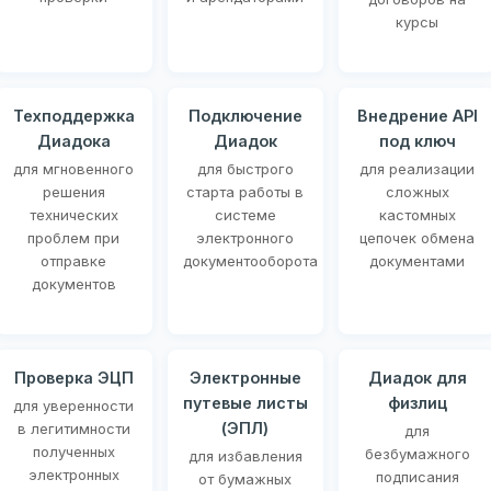
курсы
Техподдержка
Подключение
Внедрение API
Диадока
Диадок
под ключ
для мгновенного
для быстрого
для реализации
решения
старта работы в
сложных
технических
системе
кастомных
проблем при
электронного
цепочек обмена
отправке
документооборота
документами
документов
Проверка ЭЦП
Электронные
Диадок для
путевые листы
физлиц
для уверенности
(ЭПЛ)
в легитимности
для
полученных
безбумажного
для избавления
электронных
подписания
от бумажных