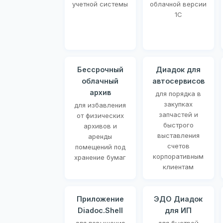
учетной системы
облачной версии
1С
Бессрочный
Диадок для
облачный
автосервисов
архив
для порядка в
закупках
для избавления
запчастей и
от физических
быстрого
архивов и
выставления
аренды
счетов
помещений под
корпоративным
хранение бумаг
клиентам
Приложение
ЭДО Диадок
Diadoc.Shell
для ИП