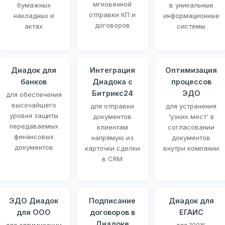
мгновенной
бумажных
в уникальные
отправки КП и
накладных и
информационные
договоров
актах
системы
Диадок для
Интеграция
Оптимизация
банков
Диадока с
процессов
Битрикс24
ЭДО
для обеспечения
высочайшего
для отправки
для устранения
уровня защиты
документов
'узких мест' в
передаваемых
клиентам
согласовании
финансовых
напрямую из
документов
документов
карточки сделки
внутри компании
в CRM
ЭДО Диадок
Подписание
Диадок для
для ООО
договоров в
ЕГАИС
Диадоке