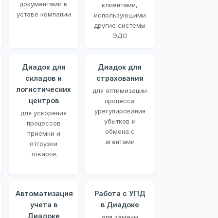
документами в
клиентами,
уставе компании
использующими
другие системы
ЭДО
Диадок для
Диадок для
складов и
страхования
логистических
для оптимизации
центров
процесса
урегулирования
для ускорения
убытков и
процессов
обмена с
приемки и
агентами
отгрузки
товаров
Автоматизация
Работа с УПД
учета в
в Диадоке
Диадоке
для замены