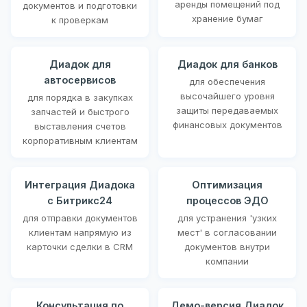
аренды помещений под
документов и подготовки
хранение бумаг
к проверкам
Диадок для
Диадок для банков
автосервисов
для обеспечения
высочайшего уровня
для порядка в закупках
защиты передаваемых
запчастей и быстрого
финансовых документов
выставления счетов
корпоративным клиентам
Интеграция Диадока
Оптимизация
с Битрикс24
процессов ЭДО
для отправки документов
для устранения 'узких
клиентам напрямую из
мест' в согласовании
карточки сделки в CRM
документов внутри
компании
Консультация по
Демо-версия Диадок