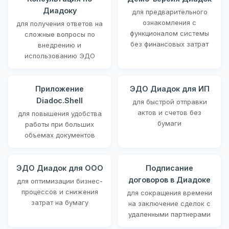
Диадоку
для предварительного
ознакомления с
для получения ответов на
функционалом системы
сложные вопросы по
без финансовых затрат
внедрению и
использованию ЭДО
Приложение
ЭДО Диадок для ИП
Diadoc.Shell
для быстрой отправки
актов и счетов без
для повышения удобства
бумаги
работы при больших
объемах документов
ЭДО Диадок для ООО
Подписание
договоров в Диадоке
для оптимизации бизнес-
процессов и снижения
для сокращения времени
затрат на бумагу
на заключение сделок с
удаленными партнерами