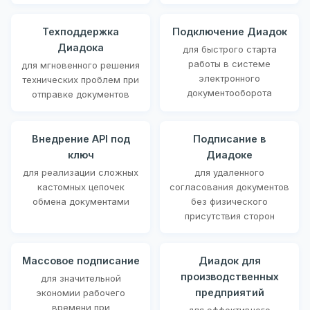
Техподдержка
Подключение Диадок
Диадока
для быстрого старта
работы в системе
для мгновенного решения
электронного
технических проблем при
документооборота
отправке документов
Внедрение API под
Подписание в
ключ
Диадоке
для реализации сложных
для удаленного
кастомных цепочек
согласования документов
обмена документами
без физического
присутствия сторон
Массовое подписание
Диадок для
производственных
для значительной
предприятий
экономии рабочего
времени при
для эффективного