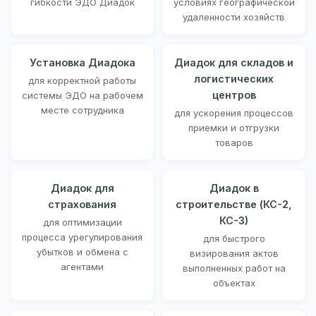
гибкости ЭДО Диадок
условиях географической
удаленности хозяйств
Установка Диадока
Диадок для складов и
логистических
для корректной работы
центров
системы ЭДО на рабочем
месте сотрудника
для ускорения процессов
приемки и отгрузки
товаров
Диадок для
Диадок в
страхования
строительстве (КС-2,
КС-3)
для оптимизации
процесса урегулирования
для быстрого
убытков и обмена с
визирования актов
агентами
выполненных работ на
объектах