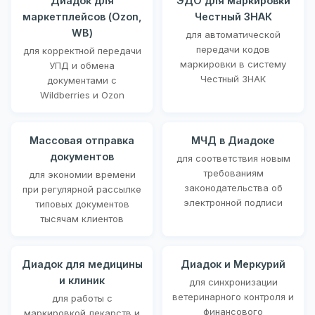
Диадок для
ЭДО для маркировки
маркетплейсов (Ozon,
Честный ЗНАК
WB)
для автоматической
передачи кодов
для корректной передачи
маркировки в систему
УПД и обмена
Честный ЗНАК
документами с
Wildberries и Ozon
Массовая отправка
МЧД в Диадоке
документов
для соответствия новым
требованиям
для экономии времени
законодательства об
при регулярной рассылке
электронной подписи
типовых документов
тысячам клиентов
Диадок для медицины
Диадок и Меркурий
и клиник
для синхронизации
ветеринарного контроля и
для работы с
финансового
маркировкой лекарств и