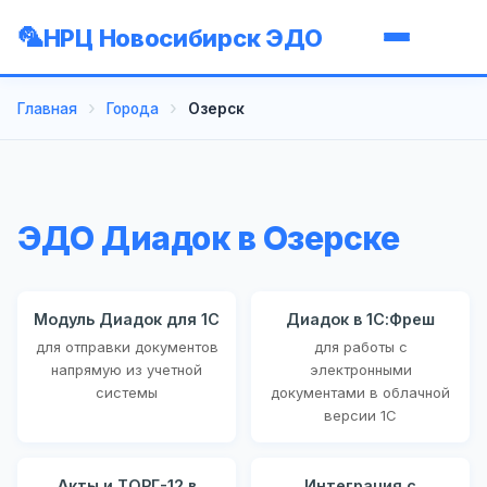
НРЦ Новосибирск ЭДО
Главная
Города
Озерск
ЭДО Диадок в Озерске
Модуль Диадок для 1С
Диадок в 1С:Фреш
для отправки документов
для работы с
напрямую из учетной
электронными
системы
документами в облачной
версии 1С
Акты и ТОРГ-12 в
Интеграция с