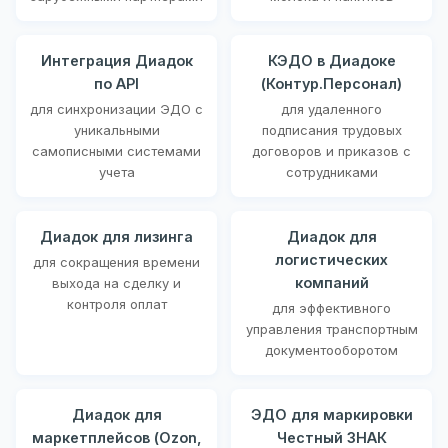
Интеграция Диадок
КЭДО в Диадоке
по API
(Контур.Персонал)
для синхронизации ЭДО с
для удаленного
уникальными
подписания трудовых
самописными системами
договоров и приказов с
учета
сотрудниками
Диадок для лизинга
Диадок для
логистических
для сокращения времени
компаний
выхода на сделку и
контроля оплат
для эффективного
управления транспортным
документооборотом
Диадок для
ЭДО для маркировки
маркетплейсов (Ozon,
Честный ЗНАК