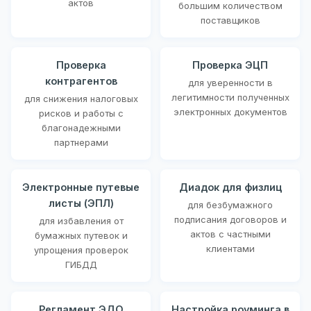
актов
большим количеством
поставщиков
Проверка
Проверка ЭЦП
контрагентов
для уверенности в
легитимности полученных
для снижения налоговых
электронных документов
рисков и работы с
благонадежными
партнерами
Электронные путевые
Диадок для физлиц
листы (ЭПЛ)
для безбумажного
подписания договоров и
для избавления от
актов с частными
бумажных путевок и
клиентами
упрощения проверок
ГИБДД
Регламент ЭДО
Настройка роуминга в