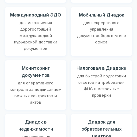
Международный ЭДО
Мобильный Диадок
для исключения
для непрерывного
дорогостоящей
управления
международной
документооборотом вне
курьерской доставки
офиса
документов
Мониторинг
Налоговая в Диадоке
документов
для быстрой подготовки
ответов на требования
для оперативного
ФНС и встречные
контроля за подписанием
проверки
важных контрактов и
актов
Диадок в
Диадок для
недвижимости
образовательных
центров
для ускорения