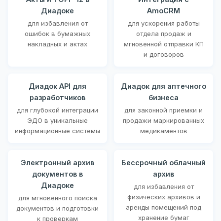
Диадоке
AmoCRM
для избавления от
для ускорения работы
ошибок в бумажных
отдела продаж и
накладных и актах
мгновенной отправки КП
и договоров
Диадок API для
Диадок для аптечного
разработчиков
бизнеса
для глубокой интеграции
для законной приемки и
ЭДО в уникальные
продажи маркированных
информационные системы
медикаментов
Электронный архив
Бессрочный облачный
документов в
архив
Диадоке
для избавления от
физических архивов и
для мгновенного поиска
аренды помещений под
документов и подготовки
хранение бумаг
к проверкам