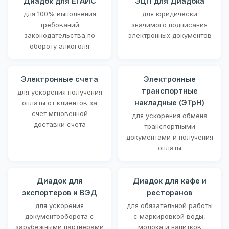
Диадок для ЕГАИС
ЭЦП для Диадока
для 100% выполнения
для юридически
требований
значимого подписания
законодательства по
электронных документов
обороту алкоголя
Электронные счета
Электронные
транспортные
для ускорения получения
накладные (ЭТрН)
оплаты от клиентов за
счет мгновенной
для ускорения обмена
доставки счета
транспортными
документами и получения
оплаты
Диадок для
Диадок для кафе и
экспортеров и ВЭД
ресторанов
для ускорения
для обязательной работы
документооборота с
с маркировкой воды,
зарубежными партнерами
молока и напитков