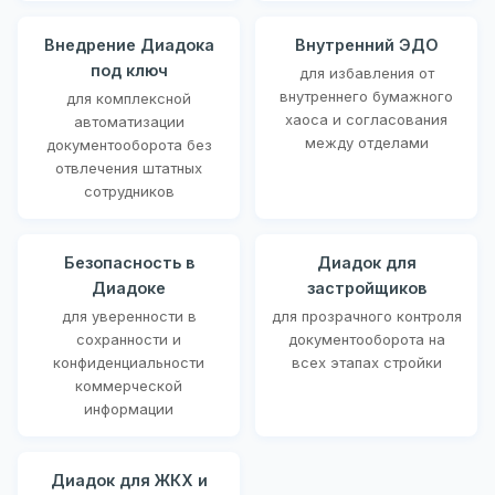
Внедрение Диадока
Внутренний ЭДО
под ключ
для избавления от
внутреннего бумажного
для комплексной
хаоса и согласования
автоматизации
между отделами
документооборота без
отвлечения штатных
сотрудников
Безопасность в
Диадок для
Диадоке
застройщиков
для уверенности в
для прозрачного контроля
сохранности и
документооборота на
конфиденциальности
всех этапах стройки
коммерческой
информации
Диадок для ЖКХ и