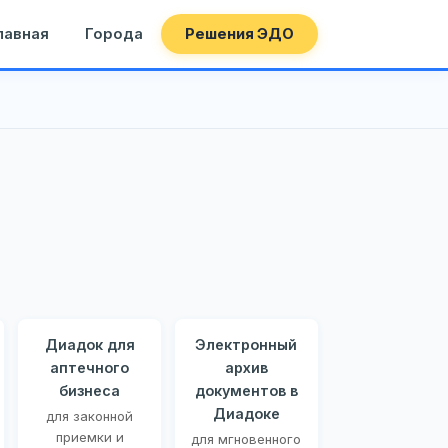
лавная
Города
Решения ЭДО
Диадок для
Электронный
аптечного
архив
бизнеса
документов в
Диадоке
для законной
приемки и
для мгновенного