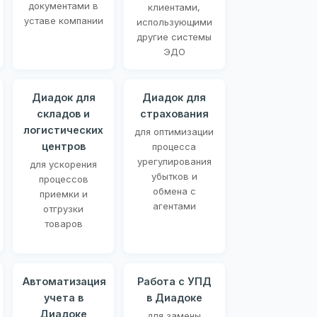
документами в
клиентами,
уставе компании
использующими
другие системы
ЭДО
Диадок для
Диадок для
складов и
страхования
логистических
для оптимизации
центров
процесса
урегулирования
для ускорения
убытков и
процессов
обмена с
приемки и
агентами
отгрузки
товаров
Автоматизация
Работа с УПД
учета в
в Диадоке
Диадоке
для замены