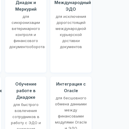
Диадок и
Международный
Меркурий
ЭДО
для
для исключения
синхронизации
дорогостоящей
ветеринарного
международной
контроля и
курьерской
финансового
доставки
документооборота
документов
Обучение
Интеграция с
х
работе в
Oracle
Диадоке
для бесшовного
обмена данными
для быстрого
между
вовлечения
финансовыми
сотрудников в
модулями Oracle
работу с ЭДО и
и ЭДО
снижения