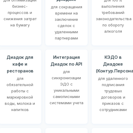
для оптимизации
для 100%
бизнес-
выполнения
для сокращения
процессов и
требований
времени на
снижения затрат
законодательства
заключение
на бумагу
по обороту
сделок с
алкоголя
удаленными
партнерами
Диадок для
Интеграция
КЭДО в
кафе и
Диадок по API
Диадоке
ресторанов
(Контур.Персона
для
синхронизации
для
для удаленного
ЭДО с
обязательной
подписания
уникальными
работы с
трудовых
самописными
маркировкой
договоров и
системами учета
воды, молока и
приказов с
напитков
сотрудниками