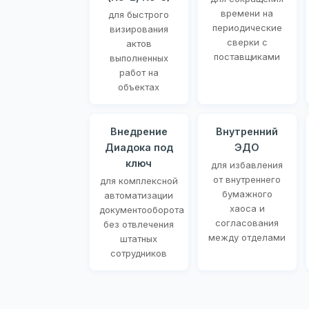
времени на
для быстрого
периодические
визирования
сверки с
актов
поставщиками
выполненных
работ на
объектах
Внедрение
Внутренний
Диадока под
ЭДО
ключ
для избавления
от внутреннего
для комплексной
бумажного
автоматизации
хаоса и
документооборота
согласования
без отвлечения
между отделами
штатных
сотрудников