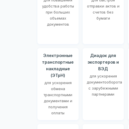
для повышения
для быстрой
удобства работы
отправки актов и
при больших
счетов без
объемах
бумаги
документов
Электронные
Диадок для
транспортные
экспортеров и
накладные
ВЭД
(ЭТрН)
для ускорения
документооборота
для ускорения
с зарубежными
обмена
партнерами
транспортными
документами и
получения
оплаты