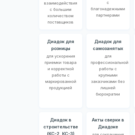
с
взаимодействия
благонадежными
с большим
партнерами
количеством
поставщиков
Диадок для
Диадок для
розницы
самозанятых
для ускорения
для
приемки товара
профессиональной
и корректной
работы с
работы с
крупными
маркированной
заказчиками без
продукцией
лишней
бюрократии
Диадок в
Акты сверки в
строительстве
Диадоке
(КС-2, КС-3)
для сокращения