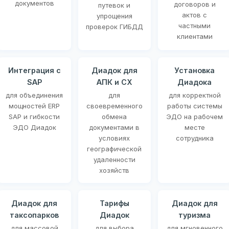
документов
договоров и
путевок и
актов с
упрощения
частными
проверок ГИБДД
клиентами
Интеграция с
Диадок для
Установка
SAP
АПК и СХ
Диадока
для объединения
для
для корректной
мощностей ERP
своевременного
работы системы
SAP и гибкости
обмена
ЭДО на рабочем
ЭДО Диадок
документами в
месте
условиях
сотрудника
географической
удаленности
хозяйств
Диадок для
Тарифы
Диадок для
таксопарков
Диадок
туризма
для массовой
для выбора
для мгновенного