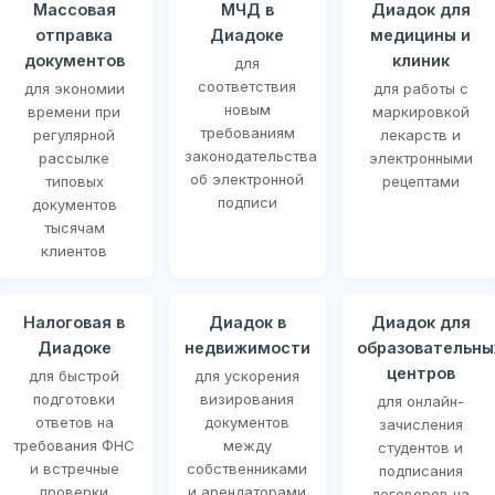
Массовая
МЧД в
Диадок для
отправка
Диадоке
медицины и
документов
клиник
для
соответствия
для экономии
для работы с
новым
времени при
маркировкой
требованиям
регулярной
лекарств и
законодательства
рассылке
электронными
об электронной
типовых
рецептами
подписи
документов
тысячам
клиентов
Налоговая в
Диадок в
Диадок для
Диадоке
недвижимости
образовательны
центров
для быстрой
для ускорения
подготовки
визирования
для онлайн-
ответов на
документов
зачисления
требования ФНС
между
студентов и
и встречные
собственниками
подписания
проверки
и арендаторами
договоров на