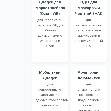
Диадок для
ЭДО для
маркетплейсов
маркировки
(Ozon, WB)
Честный ЗНАК
для корректной
для
передачи УПД и
автоматической
обмена
передачи кодов
документами с
маркировки в
Wildberries и
систему Честный
Ozon
ЗНАК
Мобильный
Мониторинг
Диадок
документов
для
для
непрерывного
оперативного
управления
контроля за
документооборотом
подписанием
вне офиса
важных
контрактов и