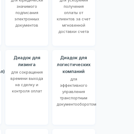
для юридически
для ускорения
значимого
получения
подписания
оплаты от
электронных
клиентов за счет
документов
мгновенной
доставки счета
Диадок для
Диадок для
лизинга
логистических
л)
компаний
для сокращения
времени выхода
для
на сделку и
эффективного
контроля оплат
управления
транспортным
документооборотом