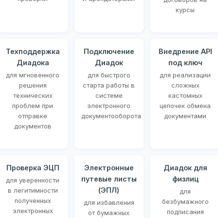
курсы
Техподдержка
Подключение
Внедрение API
Диадока
Диадок
под ключ
для мгновенного
для быстрого
для реализации
решения
старта работы в
сложных
технических
системе
кастомных
проблем при
электронного
цепочек обмена
отправке
документооборота
документами
документов
Проверка ЭЦП
Электронные
Диадок для
путевые листы
физлиц
для уверенности
(ЭПЛ)
в легитимности
для
полученных
безбумажного
для избавления
электронных
подписания
от бумажных