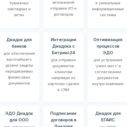
мгновенной
бумажных
в уникальные
отправки КП и
накладных и
информационные
договоров
актах
системы
Диадок для
Интеграция
Оптимизация
банков
Диадока с
процессов
Битрикс24
ЭДО
для обеспечения
высочайшего
для отправки
для устранения
уровня защиты
документов
'узких мест' в
передаваемых
клиентам
согласовании
финансовых
напрямую из
документов
документов
карточки сделки
внутри компании
в CRM
ЭДО Диадок
Подписание
Диадок для
для ООО
договоров в
ЕГАИС
Диадоке