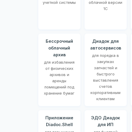
учетной системы
облачной версии
1С
Бессрочный
Диадок для
облачный
автосервисов
архив
для порядка в
закупках
для избавления
запчастей и
от физических
быстрого
архивов и
выставления
аренды
счетов
помещений под
корпоративным
хранение бумаг
клиентам
Приложение
ЭДО Диадок
Diadoc.Shell
для ИП