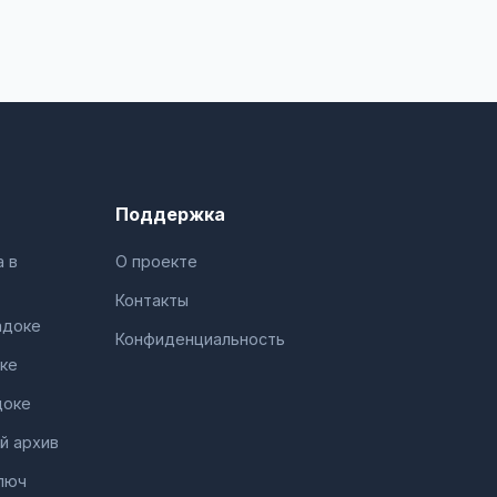
Поддержка
 в
О проекте
Контакты
адоке
Конфиденциальность
ке
доке
й архив
люч