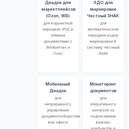
Диадок для
ЭДО для
маркетплейсов
маркировки
(Ozon, WB)
Честный ЗНАК
для корректной
для
передачи УПД и
автоматической
обмена
передачи кодов
документами с
маркировки в
Wildberries и
систему Честный
Ozon
ЗНАК
Мобильный
Мониторинг
Диадок
документов
для
для
непрерывного
оперативного
управления
контроля за
документооборотом
подписанием
вне офиса
важных
контрактов и