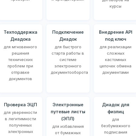
курсы
Техподдержка
Подключение
Внедрение API
Диадока
Диадок
под ключ
для мгновенного
для быстрого
для реализации
решения
старта работы в
сложных
технических
системе
кастомных
проблем при
электронного
цепочек обмена
отправке
документооборота
документами
документов
Проверка ЭЦП
Электронные
Диадок для
путевые листы
физлиц
для уверенности
(ЭПЛ)
в легитимности
для
полученных
безбумажного
для избавления
электронных
подписания
от бумажных