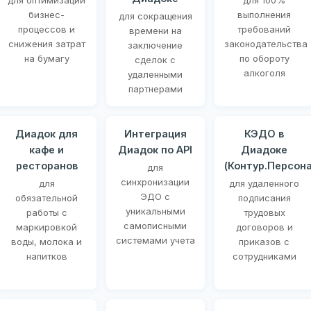
для оптимизации
для 100%
бизнес-
выполнения
для сокращения
процессов и
требований
времени на
снижения затрат
законодательства
заключение
на бумагу
по обороту
сделок с
алкоголя
удаленными
партнерами
Диадок для
Интеграция
КЭДО в
кафе и
Диадок по API
Диадоке
ресторанов
(Контур.Персона
для
синхронизации
для
для удаленного
ЭДО с
обязательной
подписания
уникальными
работы с
трудовых
самописными
маркировкой
договоров и
системами учета
воды, молока и
приказов с
напитков
сотрудниками