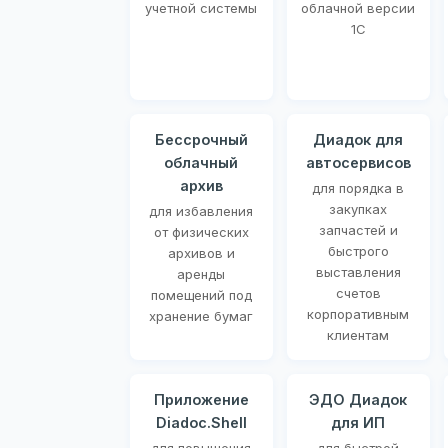
учетной системы
облачной версии
1С
Бессрочный
Диадок для
облачный
автосервисов
архив
для порядка в
закупках
для избавления
запчастей и
от физических
быстрого
архивов и
выставления
аренды
счетов
помещений под
корпоративным
хранение бумаг
клиентам
Приложение
ЭДО Диадок
Diadoc.Shell
для ИП