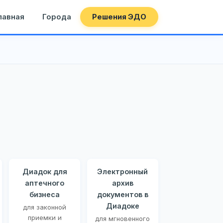
лавная
Города
Решения ЭДО
Диадок для
Электронный
аптечного
архив
бизнеса
документов в
Диадоке
для законной
приемки и
для мгновенного