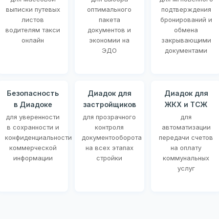
выписки путевых
оптимального
подтверждения
листов
пакета
бронирований и
водителям такси
документов и
обмена
онлайн
экономии на
закрывающими
ЭДО
документами
Безопасность
Диадок для
Диадок для
в Диадоке
застройщиков
ЖКХ и ТСЖ
для уверенности
для прозрачного
для
в сохранности и
контроля
автоматизации
конфиденциальности
документооборота
передачи счетов
коммерческой
на всех этапах
на оплату
информации
стройки
коммунальных
услуг