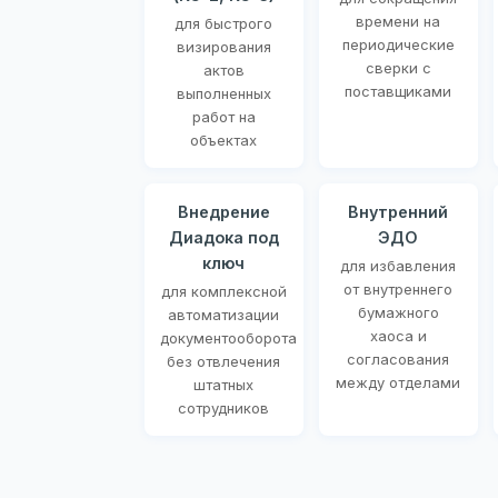
времени на
для быстрого
периодические
визирования
сверки с
актов
поставщиками
выполненных
работ на
объектах
Внедрение
Внутренний
Диадока под
ЭДО
ключ
для избавления
от внутреннего
для комплексной
бумажного
автоматизации
хаоса и
документооборота
согласования
без отвлечения
между отделами
штатных
сотрудников