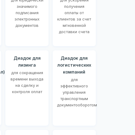
для юридически
для ускорения
значимого
получения
подписания
оплаты от
электронных
клиентов за счет
документов
мгновенной
доставки счета
Диадок для
Диадок для
лизинга
логистических
л)
компаний
для сокращения
времени выхода
для
на сделку и
эффективного
контроля оплат
управления
транспортным
документооборотом