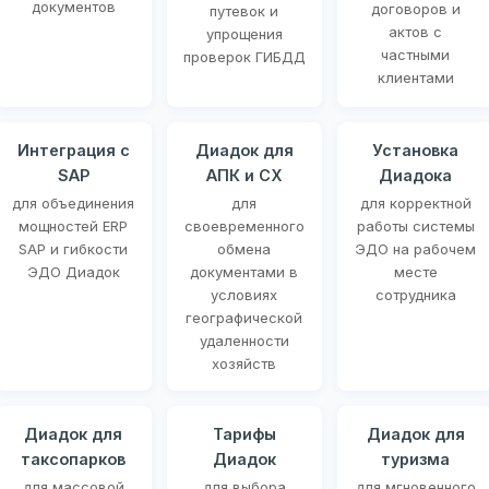
документов
договоров и
путевок и
актов с
упрощения
частными
проверок ГИБДД
клиентами
Интеграция с
Диадок для
Установка
SAP
АПК и СХ
Диадока
для объединения
для
для корректной
мощностей ERP
своевременного
работы системы
SAP и гибкости
обмена
ЭДО на рабочем
ЭДО Диадок
документами в
месте
условиях
сотрудника
географической
удаленности
хозяйств
Диадок для
Тарифы
Диадок для
таксопарков
Диадок
туризма
для массовой
для выбора
для мгновенного