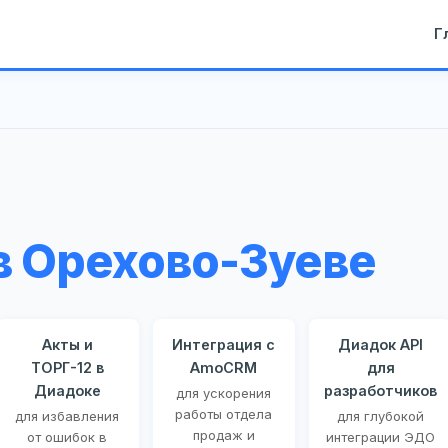
Г
в Орехово-Зуеве
Акты и
Интеграция с
Диадок API
ТОРГ-12 в
AmoCRM
для
Диадоке
разработчиков
для ускорения
работы отдела
для избавления
для глубокой
продаж и
от ошибок в
интеграции ЭДО