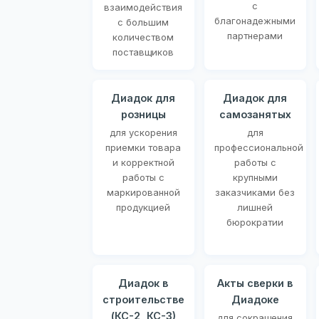
с
взаимодействия
благонадежными
с большим
партнерами
количеством
поставщиков
Диадок для
Диадок для
розницы
самозанятых
для ускорения
для
приемки товара
профессиональной
и корректной
работы с
работы с
крупными
маркированной
заказчиками без
продукцией
лишней
бюрократии
Диадок в
Акты сверки в
строительстве
Диадоке
(КС-2, КС-3)
для сокращения