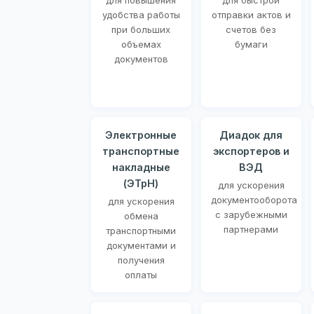
для повышения
для быстрой
удобства работы
отправки актов и
при больших
счетов без
объемах
бумаги
документов
Электронные
Диадок для
транспортные
экспортеров и
накладные
ВЭД
(ЭТрН)
для ускорения
документооборота
для ускорения
с зарубежными
обмена
партнерами
транспортными
документами и
получения
оплаты