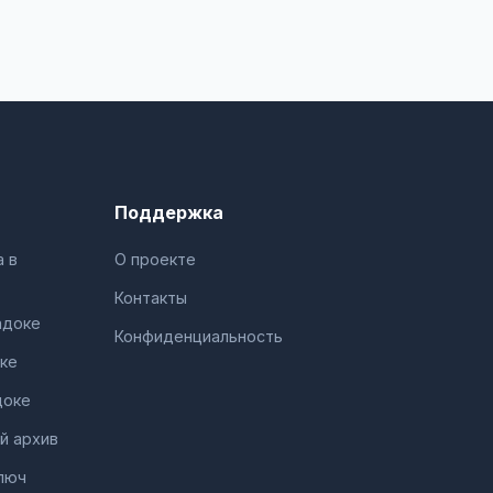
Поддержка
 в
О проекте
Контакты
адоке
Конфиденциальность
ке
доке
й архив
люч