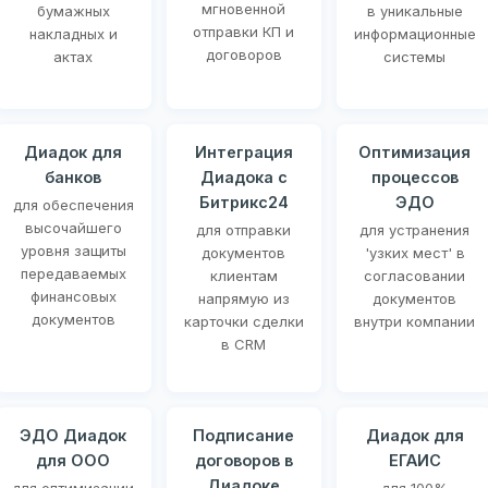
мгновенной
бумажных
в уникальные
отправки КП и
накладных и
информационные
договоров
актах
системы
Диадок для
Интеграция
Оптимизация
банков
Диадока с
процессов
Битрикс24
ЭДО
для обеспечения
высочайшего
для отправки
для устранения
уровня защиты
документов
'узких мест' в
передаваемых
клиентам
согласовании
финансовых
напрямую из
документов
документов
карточки сделки
внутри компании
в CRM
ЭДО Диадок
Подписание
Диадок для
для ООО
договоров в
ЕГАИС
Диадоке