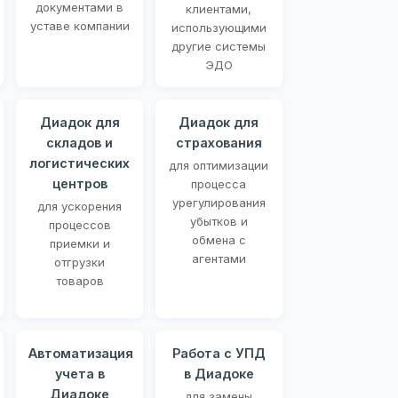
документами в
клиентами,
уставе компании
использующими
другие системы
ЭДО
Диадок для
Диадок для
складов и
страхования
логистических
для оптимизации
центров
процесса
урегулирования
для ускорения
убытков и
процессов
обмена с
приемки и
агентами
отгрузки
товаров
Автоматизация
Работа с УПД
учета в
в Диадоке
Диадоке
для замены