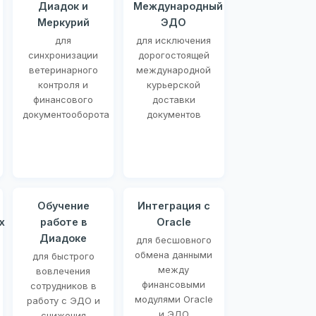
Диадок и
Международный
Меркурий
ЭДО
для
для исключения
синхронизации
дорогостоящей
ветеринарного
международной
контроля и
курьерской
финансового
доставки
документооборота
документов
Обучение
Интеграция с
х
работе в
Oracle
Диадоке
для бесшовного
обмена данными
для быстрого
между
вовлечения
финансовыми
сотрудников в
модулями Oracle
работу с ЭДО и
и ЭДО
снижения