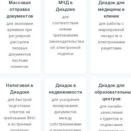
Массовая
МЧД в
Диадок для
отправка
Диадоке
медицины и
документов
клиник
для
соответствия
для экономии
для работы с
новым
времени при
маркировкой
требованиям
регулярной
лекарств и
законодательства
рассылке
электронными
об электронной
типовых
рецептами
подписи
документов
тысячам
клиентов
Налоговая в
Диадок в
Диадок для
Диадоке
недвижимости
образовательны
центров
для быстрой
для ускорения
подготовки
визирования
для онлайн-
ответов на
документов
зачисления
требования ФНС
между
студентов и
и встречные
собственниками
подписания
проверки
и арендаторами
договоров на