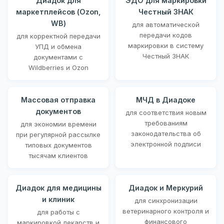
Диадок для
ЭДО для маркировки
маркетплейсов (Ozon,
Честный ЗНАК
WB)
для автоматической
передачи кодов
для корректной передачи
маркировки в систему
УПД и обмена
Честный ЗНАК
документами с
Wildberries и Ozon
Массовая отправка
МЧД в Диадоке
документов
для соответствия новым
требованиям
для экономии времени
законодательства об
при регулярной рассылке
электронной подписи
типовых документов
тысячам клиентов
Диадок для медицины
Диадок и Меркурий
и клиник
для синхронизации
ветеринарного контроля и
для работы с
финансового
маркировкой лекарств и