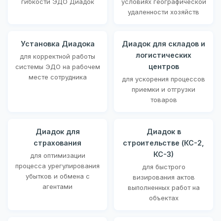
гибкости ЭДО Диадок
условиях географической
удаленности хозяйств
Установка Диадока
Диадок для складов и
логистических
для корректной работы
центров
системы ЭДО на рабочем
месте сотрудника
для ускорения процессов
приемки и отгрузки
товаров
Диадок для
Диадок в
страхования
строительстве (КС-2,
КС-3)
для оптимизации
процесса урегулирования
для быстрого
убытков и обмена с
визирования актов
агентами
выполненных работ на
объектах