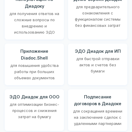
Диадоку
для предварительного
ознакомления с
для получения ответов на
функционалом системы
сложные вопросы по
без финансовых затрат
внедрению и
использованию ЭДО
Приложение
ЭДО Диадок для ИП
Diadoc.Shell
для быстрой отправки
актов и счетов без
для повышения удобства
бумаги
работы при больших
объемах документов
ЭДО Диадок для ООО
Подписание
договоров в Диадоке
для оптимизации бизнес-
процессов и снижения
для сокращения времени
затрат на бумагу
на заключение сделок с
удаленными партнерами