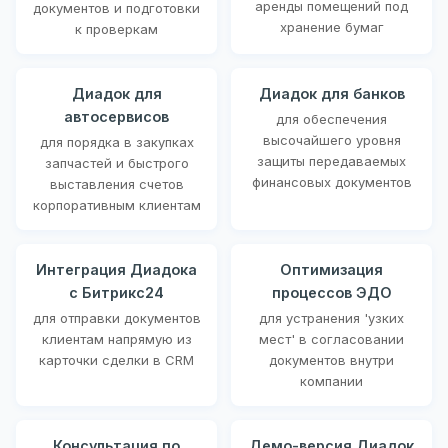
аренды помещений под
документов и подготовки
хранение бумаг
к проверкам
Диадок для
Диадок для банков
автосервисов
для обеспечения
высочайшего уровня
для порядка в закупках
защиты передаваемых
запчастей и быстрого
финансовых документов
выставления счетов
корпоративным клиентам
Интеграция Диадока
Оптимизация
с Битрикс24
процессов ЭДО
для отправки документов
для устранения 'узких
клиентам напрямую из
мест' в согласовании
карточки сделки в CRM
документов внутри
компании
Консультация по
Демо-версия Диадок