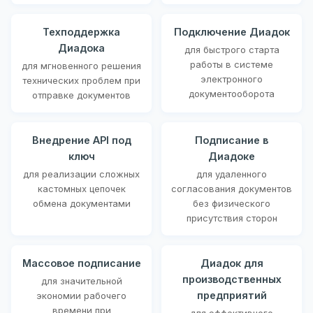
Техподдержка
Подключение Диадок
Диадока
для быстрого старта
работы в системе
для мгновенного решения
электронного
технических проблем при
документооборота
отправке документов
Внедрение API под
Подписание в
ключ
Диадоке
для реализации сложных
для удаленного
кастомных цепочек
согласования документов
обмена документами
без физического
присутствия сторон
Массовое подписание
Диадок для
производственных
для значительной
предприятий
экономии рабочего
времени при
для эффективного