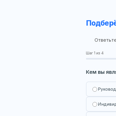
Подберё
Ответьте
Шаг
1
из 4
Кем вы явл
Руковод
Индивид