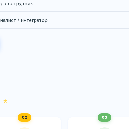
ер / сотрудник
иалист / интегратор
с