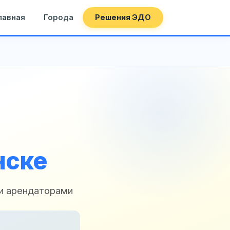
лавная
Города
Решения ЭДО
нске
и арендаторами