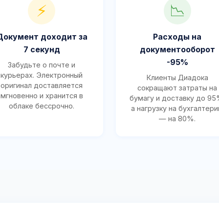
⚡
📉
Документ доходит за
Расходы на
7 секунд
документооборот
-95%
Забудьте о почте и
курьерах. Электронный
Клиенты Диадока
оригинал доставляется
сокращают затраты на
мгновенно и хранится в
бумагу и доставку до 95
облаке бессрочно.
а нагрузку на бухгалтер
— на 80%.