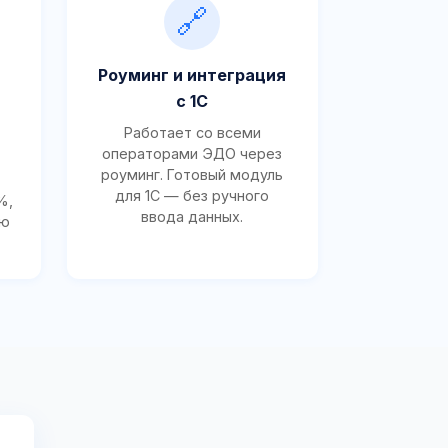
🔗
Роуминг и интеграция
с 1С
Работает со всеми
операторами ЭДО через
роуминг. Готовый модуль
для 1С — без ручного
%,
ввода данных.
ию