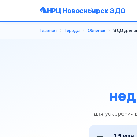
НРЦ Новосибирск ЭДО
Главная
Города
Обнинск
ЭДО для а
нед
для ускорения
1,5 млн