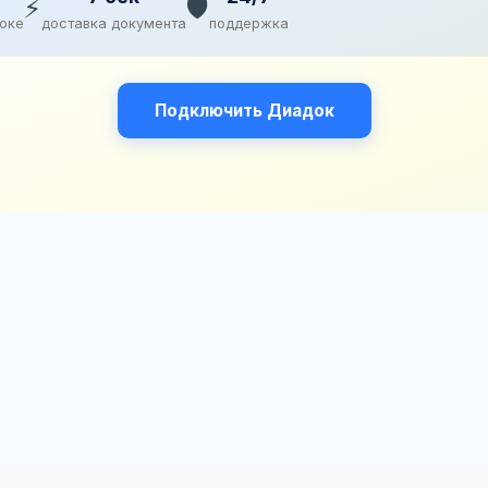
⚡
🛡️
доке
доставка документа
поддержка
Подключить Диадок