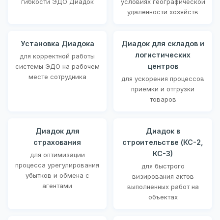
гибкости ЭДО Диадок
условиях географической
удаленности хозяйств
Установка Диадока
Диадок для складов и
логистических
для корректной работы
центров
системы ЭДО на рабочем
месте сотрудника
для ускорения процессов
приемки и отгрузки
товаров
Диадок для
Диадок в
страхования
строительстве (КС-2,
КС-3)
для оптимизации
процесса урегулирования
для быстрого
убытков и обмена с
визирования актов
агентами
выполненных работ на
объектах