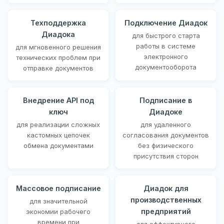
Техподдержка
Подключение Диадок
Диадока
для быстрого старта
работы в системе
для мгновенного решения
электронного
технических проблем при
документооборота
отправке документов
Внедрение API под
Подписание в
ключ
Диадоке
для реализации сложных
для удаленного
кастомных цепочек
согласования документов
обмена документами
без физического
присутствия сторон
Массовое подписание
Диадок для
производственных
для значительной
предприятий
экономии рабочего
времени при
для эффективного