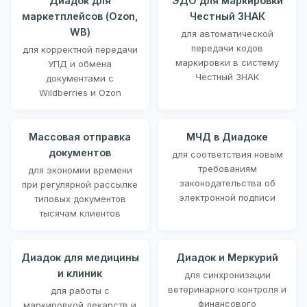
Диадок для
ЭДО для маркировки
маркетплейсов (Ozon,
Честный ЗНАК
WB)
для автоматической
передачи кодов
для корректной передачи
маркировки в систему
УПД и обмена
Честный ЗНАК
документами с
Wildberries и Ozon
Массовая отправка
МЧД в Диадоке
документов
для соответствия новым
требованиям
для экономии времени
законодательства об
при регулярной рассылке
электронной подписи
типовых документов
тысячам клиентов
Диадок для медицины
Диадок и Меркурий
и клиник
для синхронизации
ветеринарного контроля и
для работы с
финансового
маркировкой лекарств и