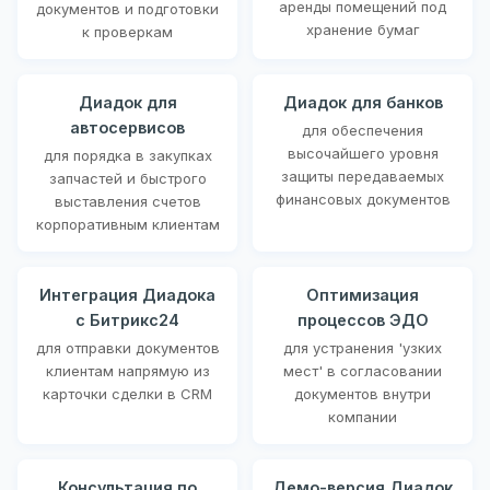
аренды помещений под
документов и подготовки
хранение бумаг
к проверкам
Диадок для
Диадок для банков
автосервисов
для обеспечения
высочайшего уровня
для порядка в закупках
защиты передаваемых
запчастей и быстрого
финансовых документов
выставления счетов
корпоративным клиентам
Интеграция Диадока
Оптимизация
с Битрикс24
процессов ЭДО
для отправки документов
для устранения 'узких
клиентам напрямую из
мест' в согласовании
карточки сделки в CRM
документов внутри
компании
Консультация по
Демо-версия Диадок