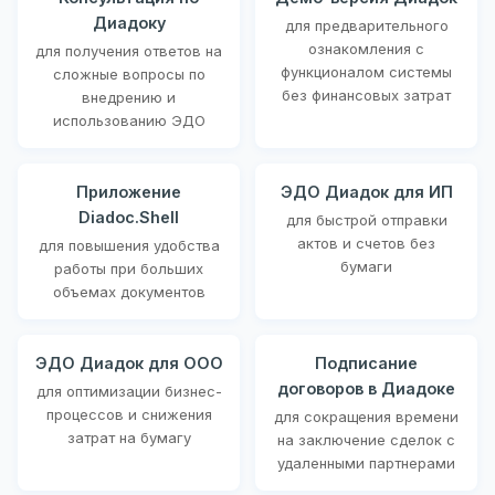
Диадоку
для предварительного
ознакомления с
для получения ответов на
функционалом системы
сложные вопросы по
без финансовых затрат
внедрению и
использованию ЭДО
Приложение
ЭДО Диадок для ИП
Diadoc.Shell
для быстрой отправки
актов и счетов без
для повышения удобства
бумаги
работы при больших
объемах документов
ЭДО Диадок для ООО
Подписание
договоров в Диадоке
для оптимизации бизнес-
процессов и снижения
для сокращения времени
затрат на бумагу
на заключение сделок с
удаленными партнерами