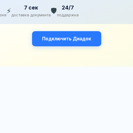
7 сек
24/7
⚡
🛡️
доке
доставка документа
поддержка
Подключить Диадок