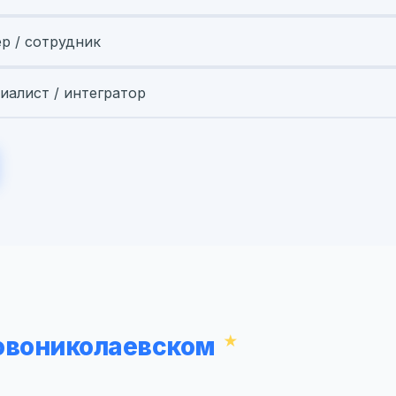
ер / сотрудник
иалист / интегратор
Новониколаевском