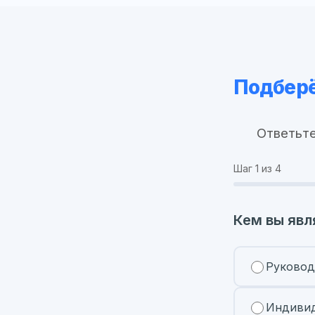
Подберё
Ответьте
Шаг
1
из 4
Кем вы явл
Руковод
Индивид