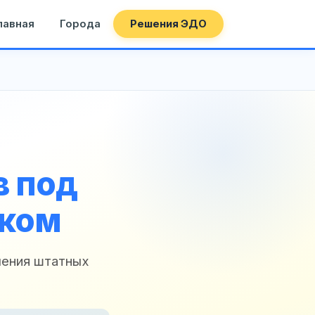
лавная
Города
Решения ЭДО
в под
ском
чения штатных