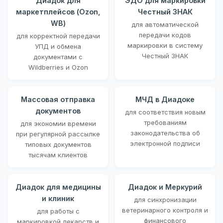
Диадок для
ЭДО для маркировки
маркетплейсов (Ozon,
Честный ЗНАК
WB)
для автоматической
передачи кодов
для корректной передачи
маркировки в систему
УПД и обмена
Честный ЗНАК
документами с
Wildberries и Ozon
Массовая отправка
МЧД в Диадоке
документов
для соответствия новым
требованиям
для экономии времени
законодательства об
при регулярной рассылке
электронной подписи
типовых документов
тысячам клиентов
Диадок для медицины
Диадок и Меркурий
и клиник
для синхронизации
ветеринарного контроля и
для работы с
финансового
маркировкой лекарств и