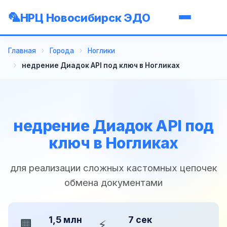
НРЦ Новосибирск ЭДО
Главная
Города
Ноглики
недрение Диадок API под ключ в Ногликах
недрение Диадок API под
ключ в Ногликах
для реализации сложных кастомных цепочек
обмена документами
1,5 млн
7 сек
🏢
⚡