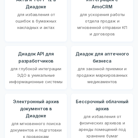
Диадоке
AmoCRM
для избавления от
для ускорения работы
ошибок в бумажных
отдела продаж и
накладных и актах
мгновенной отправки КП
и договоров
Диадок API для
Диадок для аптечного
разработчиков
бизнеса
для глубокой интеграции
для законной приемки и
ЭДО в уникальные
продажи маркированных
информационные системы
медикаментов
Электронный архив
Бессрочный облачный
документов в
архив
Диадоке
для избавления от
физических архивов и
для мгновенного поиска
аренды помещений под
документов и подготовки
хранение бумаг
к проверкам