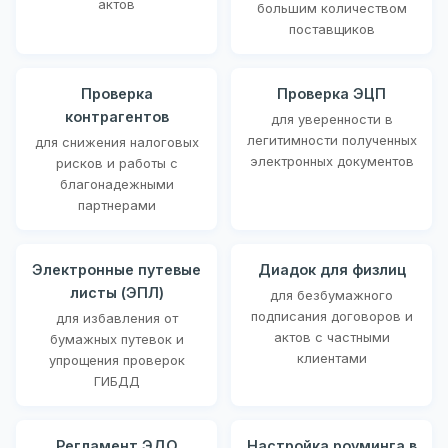
актов
большим количеством
поставщиков
Проверка
Проверка ЭЦП
контрагентов
для уверенности в
легитимности полученных
для снижения налоговых
электронных документов
рисков и работы с
благонадежными
партнерами
Электронные путевые
Диадок для физлиц
листы (ЭПЛ)
для безбумажного
подписания договоров и
для избавления от
актов с частными
бумажных путевок и
клиентами
упрощения проверок
ГИБДД
Регламент ЭДО
Настройка роуминга в