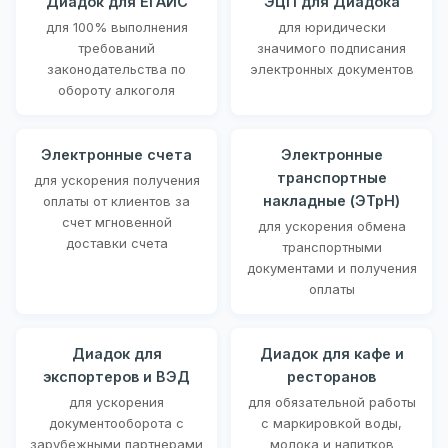
Диадок для ЕГАИС
ЭЦП для Диадока
для 100% выполнения
для юридически
требований
значимого подписания
законодательства по
электронных документов
обороту алкоголя
Электронные счета
Электронные
транспортные
для ускорения получения
накладные (ЭТрН)
оплаты от клиентов за
счет мгновенной
для ускорения обмена
доставки счета
транспортными
документами и получения
оплаты
Диадок для
Диадок для кафе и
экспортеров и ВЭД
ресторанов
для ускорения
для обязательной работы
документооборота с
с маркировкой воды,
зарубежными партнерами
молока и напитков