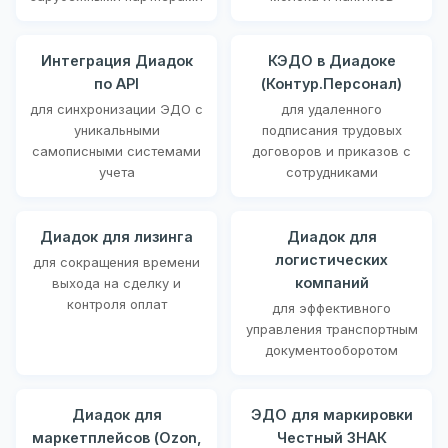
Интеграция Диадок
КЭДО в Диадоке
по API
(Контур.Персонал)
для синхронизации ЭДО с
для удаленного
уникальными
подписания трудовых
самописными системами
договоров и приказов с
учета
сотрудниками
Диадок для лизинга
Диадок для
логистических
для сокращения времени
компаний
выхода на сделку и
контроля оплат
для эффективного
управления транспортным
документооборотом
Диадок для
ЭДО для маркировки
маркетплейсов (Ozon,
Честный ЗНАК