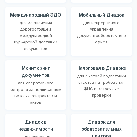
Международный ЭДО
Мобильный Диадок
для исключения
для непрерывного
дорогостоящей
управления
международной
документооборотом вне
курьерской доставки
офиса
документов
Мониторинг
Налоговая в Диадоке
документов
для быстрой подготовки
ответов на требования
для оперативного
ФНС и встречные
контроля за подписанием
проверки
важных контрактов и
актов
Диадок в
Диадок для
недвижимости
образовательных
центров
для ускорения