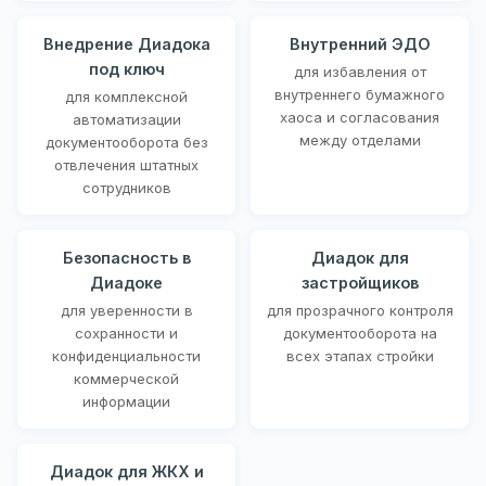
Внедрение Диадока
Внутренний ЭДО
под ключ
для избавления от
внутреннего бумажного
для комплексной
хаоса и согласования
автоматизации
между отделами
документооборота без
отвлечения штатных
сотрудников
Безопасность в
Диадок для
Диадоке
застройщиков
для уверенности в
для прозрачного контроля
сохранности и
документооборота на
конфиденциальности
всех этапах стройки
коммерческой
информации
Диадок для ЖКХ и