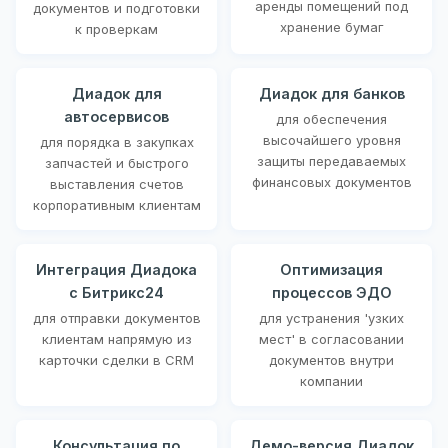
аренды помещений под
документов и подготовки
хранение бумаг
к проверкам
Диадок для
Диадок для банков
автосервисов
для обеспечения
высочайшего уровня
для порядка в закупках
защиты передаваемых
запчастей и быстрого
финансовых документов
выставления счетов
корпоративным клиентам
Интеграция Диадока
Оптимизация
с Битрикс24
процессов ЭДО
для отправки документов
для устранения 'узких
клиентам напрямую из
мест' в согласовании
карточки сделки в CRM
документов внутри
компании
Консультация по
Демо-версия Диадок