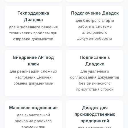
Техподдержка
Подключение Диадок
Диадока
для быстрого старта
работы в системе
для мгновенного решения
электронного
технических проблем при
документооборота
отправке документов
Внедрение API под
Подписание в
ключ
Диадоке
для реализации сложных
для удаленного
кастомных цепочек
согласования документов
обмена документами
без физического
присутствия сторон
Массовое подписание
Диадок для
производственных
для значительной
предприятий
экономии рабочего
времени при
для эффективного