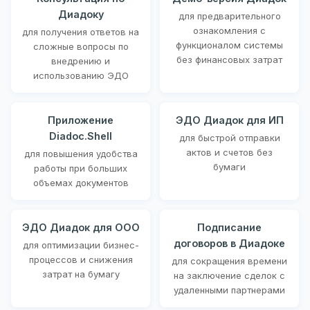
Диадоку
для предварительного
ознакомления с
для получения ответов на
функционалом системы
сложные вопросы по
без финансовых затрат
внедрению и
использованию ЭДО
Приложение
ЭДО Диадок для ИП
Diadoc.Shell
для быстрой отправки
актов и счетов без
для повышения удобства
бумаги
работы при больших
объемах документов
ЭДО Диадок для ООО
Подписание
договоров в Диадоке
для оптимизации бизнес-
процессов и снижения
для сокращения времени
затрат на бумагу
на заключение сделок с
удаленными партнерами