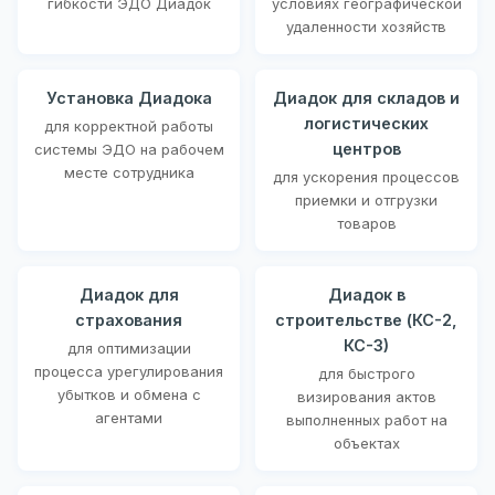
гибкости ЭДО Диадок
условиях географической
удаленности хозяйств
Установка Диадока
Диадок для складов и
логистических
для корректной работы
центров
системы ЭДО на рабочем
месте сотрудника
для ускорения процессов
приемки и отгрузки
товаров
Диадок для
Диадок в
страхования
строительстве (КС-2,
КС-3)
для оптимизации
процесса урегулирования
для быстрого
убытков и обмена с
визирования актов
агентами
выполненных работ на
объектах