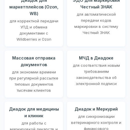
Диадок для
ЭДО для маркировки
маркетплейсов (Ozon,
Честный ЗНАК
WB)
для автоматической
передачи кодов
для корректной передачи
маркировки в систему
УПД и обмена
Честный ЗНАК
документами с
Wildberries и Ozon
Массовая отправка
МЧД в Диадоке
документов
для соответствия новым
требованиям
для экономии времени
законодательства об
при регулярной рассылке
электронной подписи
типовых документов
тысячам клиентов
Диадок для медицины
Диадок и Меркурий
и клиник
для синхронизации
ветеринарного контроля и
для работы с
финансового
маркировкой лекарств и