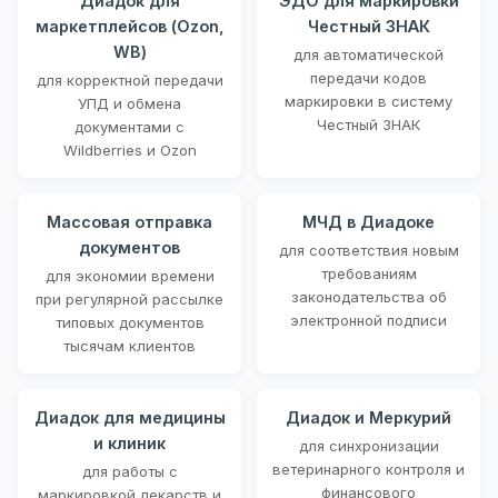
Диадок для
ЭДО для маркировки
маркетплейсов (Ozon,
Честный ЗНАК
WB)
для автоматической
передачи кодов
для корректной передачи
маркировки в систему
УПД и обмена
Честный ЗНАК
документами с
Wildberries и Ozon
Массовая отправка
МЧД в Диадоке
документов
для соответствия новым
требованиям
для экономии времени
законодательства об
при регулярной рассылке
электронной подписи
типовых документов
тысячам клиентов
Диадок для медицины
Диадок и Меркурий
и клиник
для синхронизации
ветеринарного контроля и
для работы с
финансового
маркировкой лекарств и