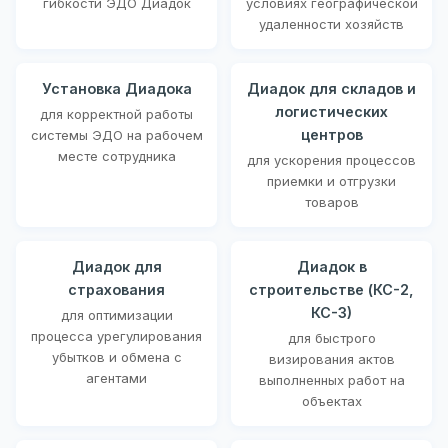
гибкости ЭДО Диадок
условиях географической
удаленности хозяйств
Установка Диадока
Диадок для складов и
логистических
для корректной работы
центров
системы ЭДО на рабочем
месте сотрудника
для ускорения процессов
приемки и отгрузки
товаров
Диадок для
Диадок в
страхования
строительстве (КС-2,
КС-3)
для оптимизации
процесса урегулирования
для быстрого
убытков и обмена с
визирования актов
агентами
выполненных работ на
объектах