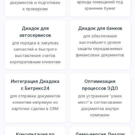
аренды помещений под
документов и подготовки
хранение бумаг
к проверкам
Диадок для
Диадок для банков
автосервисов
для обеспечения
высочайшего уровня
для порядка в закупках
защиты передаваемых
запчастей и быстрого
финансовых документов
выставления счетов
корпоративным клиентам
Интеграция Диадока
Оптимизация
с Битрикс24
процессов ЭДО
для отправки документов
для устранения 'узких
клиентам напрямую из
мест' в согласовании
карточки сделки в CRM
документов внутри
компании
Консультация по
Демо-версия Диадок