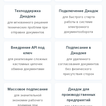
Техподдержка
Подключение Диадок
Диадока
для быстрого старта
работы в системе
для мгновенного решения
электронного
технических проблем при
документооборота
отправке документов
Внедрение API под
Подписание в
ключ
Диадоке
для реализации сложных
для удаленного
кастомных цепочек
согласования документов
обмена документами
без физического
присутствия сторон
Массовое подписание
Диадок для
производственных
для значительной
предприятий
экономии рабочего
времени при
для эффективного