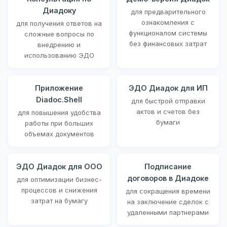
Диадоку
для предварительного
ознакомления с
для получения ответов на
функционалом системы
сложные вопросы по
без финансовых затрат
внедрению и
использованию ЭДО
Приложение
ЭДО Диадок для ИП
Diadoc.Shell
для быстрой отправки
актов и счетов без
для повышения удобства
бумаги
работы при больших
объемах документов
ЭДО Диадок для ООО
Подписание
договоров в Диадоке
для оптимизации бизнес-
процессов и снижения
для сокращения времени
затрат на бумагу
на заключение сделок с
удаленными партнерами