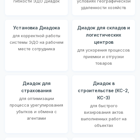
гибкости ЭДО Диадок
условиях географической
удаленности хозяйств
Установка Диадока
Диадок для складов и
логистических
для корректной работы
центров
системы ЭДО на рабочем
месте сотрудника
для ускорения процессов
приемки и отгрузки
товаров
Диадок для
Диадок в
страхования
строительстве (КС-2,
КС-3)
для оптимизации
процесса урегулирования
для быстрого
убытков и обмена с
визирования актов
агентами
выполненных работ на
объектах