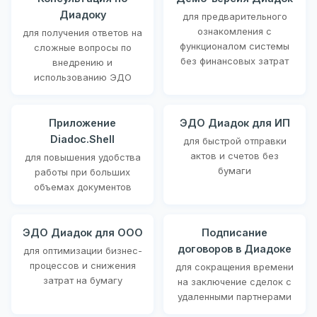
Диадоку
для предварительного
ознакомления с
для получения ответов на
функционалом системы
сложные вопросы по
без финансовых затрат
внедрению и
использованию ЭДО
Приложение
ЭДО Диадок для ИП
Diadoc.Shell
для быстрой отправки
актов и счетов без
для повышения удобства
бумаги
работы при больших
объемах документов
ЭДО Диадок для ООО
Подписание
договоров в Диадоке
для оптимизации бизнес-
процессов и снижения
для сокращения времени
затрат на бумагу
на заключение сделок с
удаленными партнерами