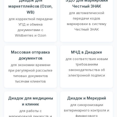
Диадок для
ЭДО для маркировки
маркетплейсов (Ozon,
Честный ЗНАК
WB)
для автоматической
передачи кодов
для корректной передачи
маркировки в систему
УПД и обмена
Честный ЗНАК
документами с
Wildberries и Ozon
Массовая отправка
МЧД в Диадоке
документов
для соответствия новым
требованиям
для экономии времени
законодательства об
при регулярной рассылке
электронной подписи
типовых документов
тысячам клиентов
Диадок для медицины
Диадок и Меркурий
и клиник
для синхронизации
ветеринарного контроля и
для работы с
финансового
маркировкой лекарств и