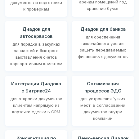
аренды помещений под
документов и подготовки
хранение бумаг
к проверкам
Диадок для
Диадок для банков
автосервисов
для обеспечения
высочайшего уровня
для порядка в закупках
защиты передаваемых
запчастей и быстрого
финансовых документов
выставления счетов
корпоративным клиентам
Интеграция Диадока
Оптимизация
с Битрикс24
процессов ЭДО
для отправки документов
для устранения 'узких
клиентам напрямую из
мест' в согласовании
карточки сделки в CRM
документов внутри
компании
Консультация по
Демо-версия Диадок