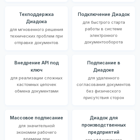
Техподдержка
Подключение Диадок
Диадока
для быстрого старта
работы в системе
для мгновенного решения
электронного
технических проблем при
документооборота
отправке документов
Внедрение API под
Подписание в
ключ
Диадоке
для реализации сложных
для удаленного
кастомных цепочек
согласования документов
обмена документами
без физического
присутствия сторон
Массовое подписание
Диадок для
производственных
для значительной
предприятий
экономии рабочего
времени при
для эффективного