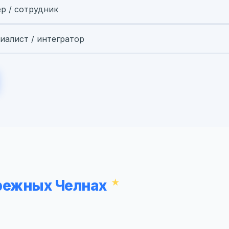
ер / сотрудник
иалист / интегратор
ережных Челнах