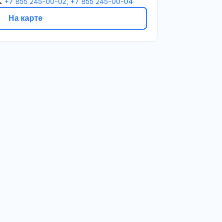

+7 855 245-00-02, +7 855 245-00-04
На карте