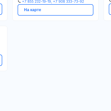

📞
+7 855 232-19-19, +7 908 333-73-92
На карте