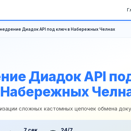
Г
недрение Диадок API под ключ в Набережных Челнах
ние Диадок API по
 Набережных Челн
лизации сложных кастомных цепочек обмена док
7 сек
24/7