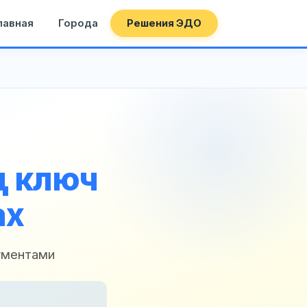
лавная
Города
Решения ЭДО
д ключ
ах
ументами