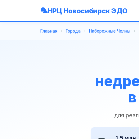
НРЦ Новосибирск ЭДО
Главная
Города
Набережные Челны
недре
в
для реа
1,5 млн