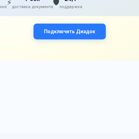
⚡
🛡️
доке
доставка документа
поддержка
Подключить Диадок