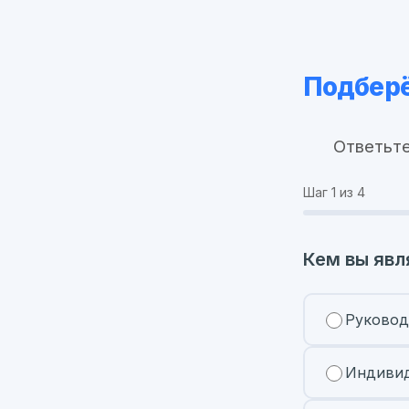
Подберё
Ответьте
Шаг
1
из 4
Кем вы явл
Руковод
Индивид