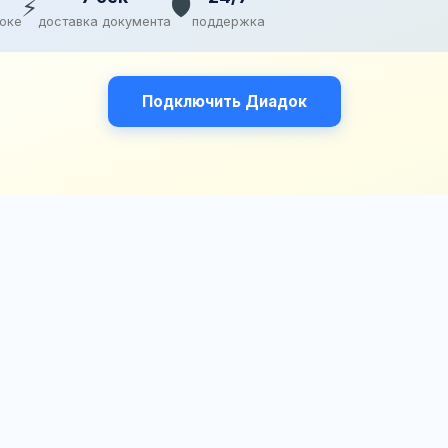
⚡
🛡️
доке
доставка документа
поддержка
Подключить Диадок