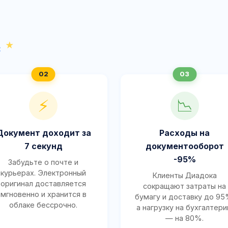
с
⚡
📉
Документ доходит за
Расходы на
7 секунд
документооборот
-95%
Забудьте о почте и
курьерах. Электронный
Клиенты Диадока
оригинал доставляется
сокращают затраты на
мгновенно и хранится в
бумагу и доставку до 95
облаке бессрочно.
а нагрузку на бухгалтер
— на 80%.