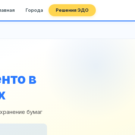
лавная
Города
Решения ЭДО
нто в
х
 хранение бумаг