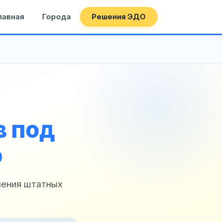
лавная
Города
Решения ЭДО
в под
о
чения штатных