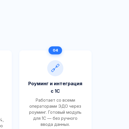
🔗
Роуминг и интеграция
с 1С
Работает со всеми
операторами ЭДО через
роуминг. Готовый модуль
для 1С — без ручного
%,
ввода данных.
ию