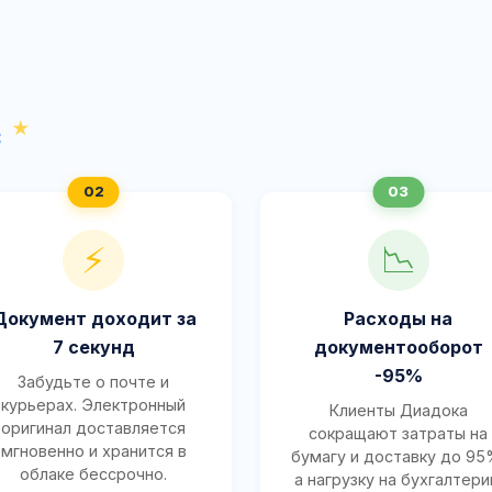
с
⚡
📉
Документ доходит за
Расходы на
7 секунд
документооборот
-95%
Забудьте о почте и
курьерах. Электронный
Клиенты Диадока
оригинал доставляется
сокращают затраты на
мгновенно и хранится в
бумагу и доставку до 95
облаке бессрочно.
а нагрузку на бухгалтер