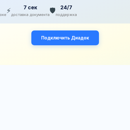
7 сек
24/7
⚡
🛡️
доке
доставка документа
поддержка
Подключить Диадок