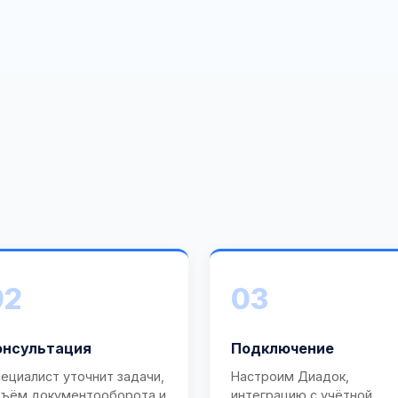
02
03
онсультация
Подключение
ециалист уточнит задачи,
Настроим Диадок,
ъём документооборота и
интеграцию с учётной