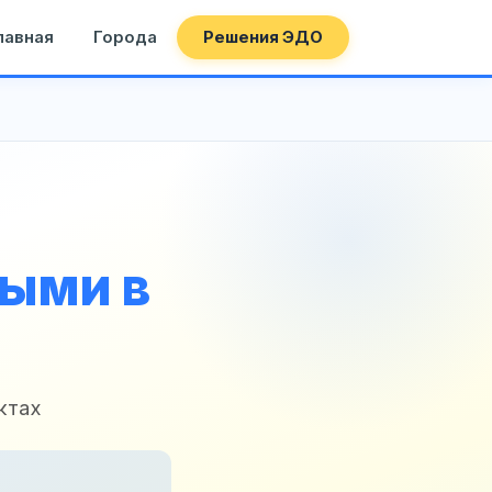
лавная
Города
Решения ЭДО
ными в
ктах